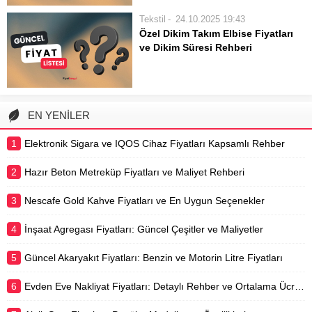
estetik görünümün yanı sıra
Tekstil
24.10.2025 19:43
mahremiyet ve ışık kontrolü
Özel Dikim Takım Elbise Fiyatları
açısından da büyük önem taşır.
ve Dikim Süresi Rehberi
Perde dikimi, seçilen kumaşın türüne,
Özel dikim takım elbise, kişisel
modelin karmaşıklığına ve...
tarzınızı ve bedeninizi en iyi şekilde
yansıtan, eşsiz bir giyim deneyimi
sunar. Standart kalıpların ötesine
EN YENİLER
geçerek, kumaş seçiminden dikiş
detaylarına kadar her aşamada kişiye
1
Elektronik Sigara ve IQOS Cihaz Fiyatları Kapsamlı Rehber
özel...
2
Hazır Beton Metreküp Fiyatları ve Maliyet Rehberi
3
Nescafe Gold Kahve Fiyatları ve En Uygun Seçenekler
4
İnşaat Agregası Fiyatları: Güncel Çeşitler ve Maliyetler
5
Güncel Akaryakıt Fiyatları: Benzin ve Motorin Litre Fiyatları
6
Evden Eve Nakliyat Fiyatları: Detaylı Rehber ve Ortalama Ücretler