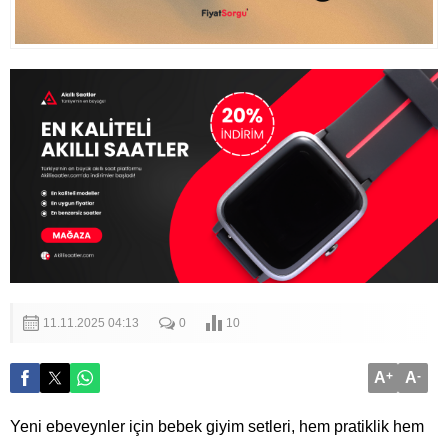
11.11.2025 04:13
0
10
A
+
A
-
Yeni ebeveynler için bebek giyim setleri, hem pratiklik hem