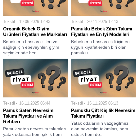
Tekstil
19.06.2026 12:43
Tekstil
20.11.2025 12:13
Organik Bebek Giyim
Pamuklu Bebek Zıbın Takımı
Ürünleri Fiyatları ve Markaları
Fiyatları ve En İyi Modelleri
Bebeklerin hassas ciltleri ve
Bebeklerin hassas cildi için en
sağlığı için ebeveynler, giyim
uygun kıyafetlerden biri olan
seçimlerinde her...
pamuklu...
Tekstil
16.11.2025 06:44
Tekstil
15.11.2025 06:13
Pamuk Saten Nevresim
Pamuklu Çift Kişilik Nevresim
Takımı Fiyatları ve Alım
Takımı Fiyatları
Rehberi
Yatak odalarının vazgeçilmezi
Pamuk saten nevresim takımları,
olan nevresim takımları, hem
yatak odasına hem şıklık hem
estetik hem de...