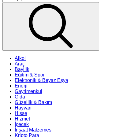
Alkol
Araç
Bayilik
Eğitim & Spor
Elektronik & Beyaz Eşya
Enerji
Gayrimenkul
Gıda
Güzellik & Bakım
Hayvan
Hisse
Hizmet
İçecek
İnşaat Malzemesi
Kripto Para