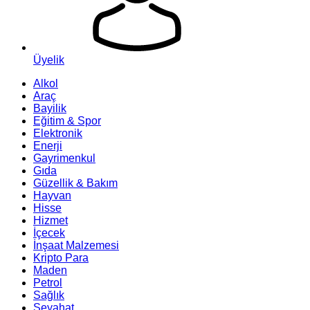
Üyelik
Alkol
Araç
Bayilik
Eğitim & Spor
Elektronik
Enerji
Gayrimenkul
Gıda
Güzellik & Bakım
Hayvan
Hisse
Hizmet
İçecek
İnşaat Malzemesi
Kripto Para
Maden
Petrol
Sağlık
Seyahat