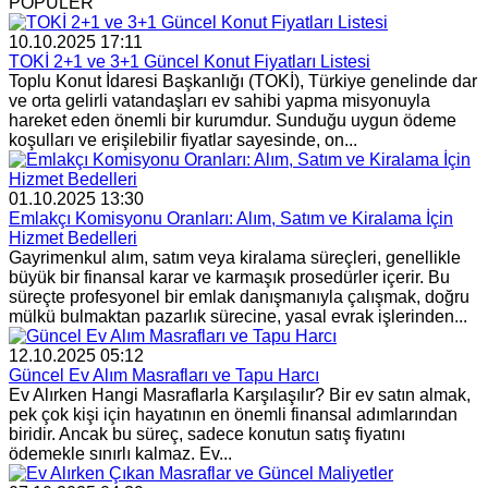
POPÜLER
10.10.2025 17:11
TOKİ 2+1 ve 3+1 Güncel Konut Fiyatları Listesi
Toplu Konut İdaresi Başkanlığı (TOKİ), Türkiye genelinde dar
ve orta gelirli vatandaşları ev sahibi yapma misyonuyla
hareket eden önemli bir kurumdur. Sunduğu uygun ödeme
koşulları ve erişilebilir fiyatlar sayesinde, on...
01.10.2025 13:30
Emlakçı Komisyonu Oranları: Alım, Satım ve Kiralama İçin
Hizmet Bedelleri
Gayrimenkul alım, satım veya kiralama süreçleri, genellikle
büyük bir finansal karar ve karmaşık prosedürler içerir. Bu
süreçte profesyonel bir emlak danışmanıyla çalışmak, doğru
mülkü bulmaktan pazarlık sürecine, yasal evrak işlerinden...
12.10.2025 05:12
Güncel Ev Alım Masrafları ve Tapu Harcı
Ev Alırken Hangi Masraflarla Karşılaşılır? Bir ev satın almak,
pek çok kişi için hayatının en önemli finansal adımlarından
biridir. Ancak bu süreç, sadece konutun satış fiyatını
ödemekle sınırlı kalmaz. Ev...