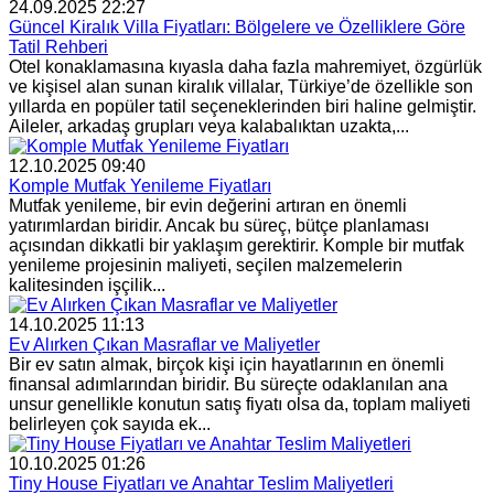
24.09.2025 22:27
Güncel Kiralık Villa Fiyatları: Bölgelere ve Özelliklere Göre
Tatil Rehberi
Otel konaklamasına kıyasla daha fazla mahremiyet, özgürlük
ve kişisel alan sunan kiralık villalar, Türkiye’de özellikle son
yıllarda en popüler tatil seçeneklerinden biri haline gelmiştir.
Aileler, arkadaş grupları veya kalabalıktan uzakta,...
12.10.2025 09:40
Komple Mutfak Yenileme Fiyatları
Mutfak yenileme, bir evin değerini artıran en önemli
yatırımlardan biridir. Ancak bu süreç, bütçe planlaması
açısından dikkatli bir yaklaşım gerektirir. Komple bir mutfak
yenileme projesinin maliyeti, seçilen malzemelerin
kalitesinden işçilik...
14.10.2025 11:13
Ev Alırken Çıkan Masraflar ve Maliyetler
Bir ev satın almak, birçok kişi için hayatlarının en önemli
finansal adımlarından biridir. Bu süreçte odaklanılan ana
unsur genellikle konutun satış fiyatı olsa da, toplam maliyeti
belirleyen çok sayıda ek...
10.10.2025 01:26
Tiny House Fiyatları ve Anahtar Teslim Maliyetleri