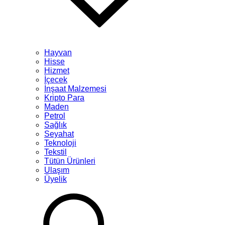
Hayvan
Hisse
Hizmet
İçecek
İnşaat Malzemesi
Kripto Para
Maden
Petrol
Sağlık
Seyahat
Teknoloji
Tekstil
Tütün Ürünleri
Ulaşım
Üyelik