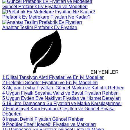
Güncel Prefabrik Ev Fiyatları ve Modelleri
Prefabrik Ev Metrekare Fiyatları Ne Kadar?
Anahtar Teslim Prefabrik Ev Fiyatları
EN YENİLER
1
Dijital Tansiyon Aleti Fiyatları ve En İyi Modeller
2
Elektrikli Scooter Fiyatları ve En İyi Modelleri
3
Alçıpan Levha Fiyatları: Güncel Marka ve Kalınlık Rehberi
4
Uygun Fiyatlı Seyahat Valizi ve Bavul Fiyatları Rehberi
5
Uygun Evden Eve Nakliyat Fiyatları ve Hizmet Detayları
6
19 Litre Damacana Su Fiyatları ve Marka Karşılaştırması
7
Endüstriyel Kum Fiyatları: Çeşitleri ve Güncel Piyasa
Değerleri
8
İnşaat Demiri Fiyatları Güncel Rehber
9
Popüler Enerji İçeceği Fiyatları ve Markaları
10
Damacana Su Fiyatları: Güncel Liste ve Marka