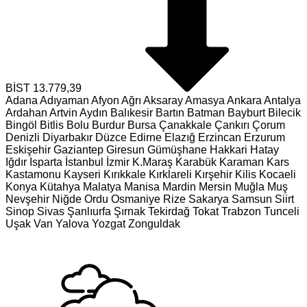
BİST
13.779,39
Adana
Adıyaman
Afyon
Ağrı
Aksaray
Amasya
Ankara
Antalya
Ardahan
Artvin
Aydın
Balıkesir
Bartın
Batman
Bayburt
Bilecik
Bingöl
Bitlis
Bolu
Burdur
Bursa
Çanakkale
Çankırı
Çorum
Denizli
Diyarbakır
Düzce
Edirne
Elazığ
Erzincan
Erzurum
Eskişehir
Gaziantep
Giresun
Gümüşhane
Hakkari
Hatay
Iğdır
Isparta
İstanbul
İzmir
K.Maraş
Karabük
Karaman
Kars
Kastamonu
Kayseri
Kırıkkale
Kırklareli
Kırşehir
Kilis
Kocaeli
Konya
Kütahya
Malatya
Manisa
Mardin
Mersin
Muğla
Muş
Nevşehir
Niğde
Ordu
Osmaniye
Rize
Sakarya
Samsun
Siirt
Sinop
Sivas
Şanlıurfa
Şırnak
Tekirdağ
Tokat
Trabzon
Tunceli
Uşak
Van
Yalova
Yozgat
Zonguldak