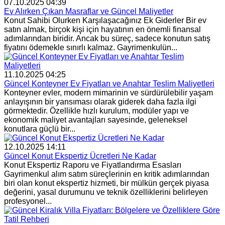
07.10.2025 04:39
Ev Alırken Çıkan Masraflar ve Güncel Maliyetler
Konut Sahibi Olurken Karşılaşacağınız Ek Giderler Bir ev
satın almak, birçok kişi için hayatının en önemli finansal
adımlarından biridir. Ancak bu süreç, sadece konutun satış
fiyatını ödemekle sınırlı kalmaz. Gayrimenkulün...
11.10.2025 04:25
Güncel Konteyner Ev Fiyatları ve Anahtar Teslim Maliyetleri
Konteyner evler, modern mimarinin ve sürdürülebilir yaşam
anlayışının bir yansıması olarak giderek daha fazla ilgi
görmektedir. Özellikle hızlı kurulum, modüler yapı ve
ekonomik maliyet avantajları sayesinde, geleneksel
konutlara güçlü bir...
12.10.2025 14:11
Güncel Konut Ekspertiz Ücretleri Ne Kadar
Konut Ekspertiz Raporu ve Fiyatlandırma Esasları
Gayrimenkul alım satım süreçlerinin en kritik adımlarından
biri olan konut ekspertiz hizmeti, bir mülkün gerçek piyasa
değerini, yasal durumunu ve teknik özelliklerini belirleyen
profesyonel...