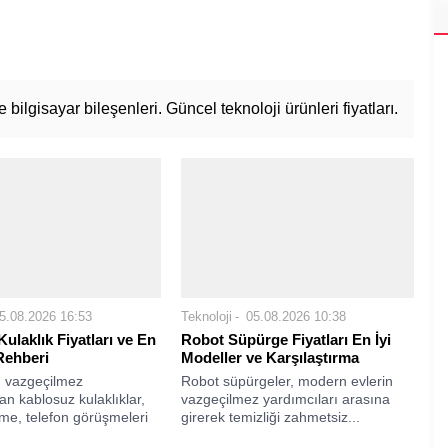
 bilgisayar bileşenleri. Güncel teknoloji ürünleri fiyatları.
5.08.2026 16:53
Teknoloji
05.08.2026 10:38
ulaklık Fiyatları ve En
Robot Süpürge Fiyatları En İyi
Rehberi
Modeller ve Karşılaştırma
n vazgeçilmez
Robot süpürgeler, modern evlerin
an kablosuz kulaklıklar,
vazgeçilmez yardımcıları arasına
me, telefon görüşmeleri
girerek temizliği zahmetsiz...