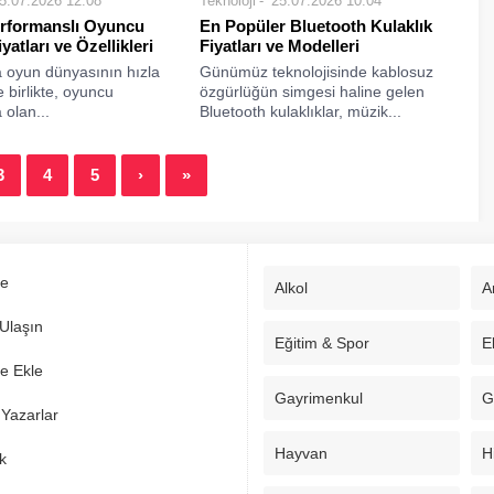
5.07.2026 12:08
Teknoloji
25.07.2026 10:04
rformanslı Oyuncu
En Popüler Bluetooth Kulaklık
yatları ve Özellikleri
Fiyatları ve Modelleri
a oyun dünyasının hızla
Günümüz teknolojisinde kablosuz
e birlikte, oyuncu
özgürlüğün simgesi haline gelen
 olan...
Bluetooth kulaklıklar, müzik...
3
4
5
›
»
e
Alkol
A
Ulaşın
Eğitim & Spor
E
e Ekle
Gayrimenkul
G
Yazarlar
Hayvan
H
k