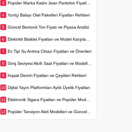
3
Popüler Marka Kadın Jean Pantolon Fiyatları Rehberi
4
Yurtiçi Balayı Otel Paketleri Fiyatları Rehberi
5
Güncel Bentonit Ton Fiyatı ve Piyasa Analizi
6
Elektrikli Bisiklet Fiyatları ve Model Karşılaştırmaları
7
Ev Tipi Su Arıtma Cihazı Fiyatları ve Önerileri
8
Giriş Seviyesi Akıllı Saat Fiyatları ve Modelleri
9
İnşaat Demiri Fiyatları ve Çeşitleri Rehberi
10
Dijital Yayın Platformları Aylık Üyelik Fiyatları
11
Elektronik Sigara Fiyatları ve Popüler Modeller
12
Popüler Tansiyon Aleti Modelleri ve Güncel Fiyatları