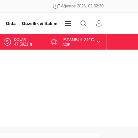
7 Ağustos 2026, 02:32:30
Gıda
Güzellik & Bakım
DİĞER
İSTANBUL
31°C
DOLAR
47,5921
AÇIK
EURO
54,9747
ALTIN
6.499,25
BİST
13.798,82