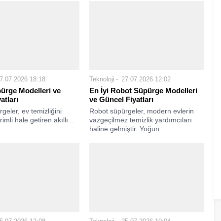
7.07.2026 18:18
Teknoloji
27.07.2026 12:02
ürge Modelleri ve
En İyi Robot Süpürge Modelleri
atları
ve Güncel Fiyatları
geler, ev temizliğini
Robot süpürgeler, modern evlerin
imli hale getiren akıllı...
vazgeçilmez temizlik yardımcıları
haline gelmiştir. Yoğun...