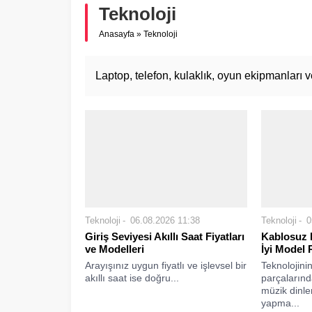
Teknoloji
Anasayfa
»
Teknoloji
Laptop, telefon, kulaklık, oyun ekipmanları ve
Teknoloji
06.08.2026 11:38
Teknoloji
0
Giriş Seviyesi Akıllı Saat Fiyatları
Kablosuz K
ve Modelleri
İyi Model 
Arayışınız uygun fiyatlı ve işlevsel bir
Teknolojini
akıllı saat ise doğru...
parçalarınd
müzik dinle
yapma...