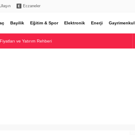
Ulaşın
Eczaneler
aç
Bayilik
Eğitim & Spor
Elektronik
Enerji
Gayrimenkul
 Fiyatları ve Yatırım Rehberi
atları ve Model Seçenekleri
ntolon Fiyatları Rehberi
Fiyatları Rehberi
 Piyasa Analizi