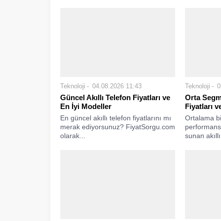
Teknoloji
04.08.2026 11:43
Teknoloji
0
Güncel Akıllı Telefon Fiyatları ve
Orta Segme
En İyi Modeller
Fiyatları v
En güncel akıllı telefon fiyatlarını mı
Ortalama bi
merak ediyorsunuz? FiyatSorgu.com
performans 
olarak...
sunan akıllı