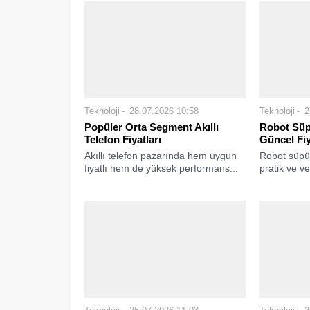
Teknoloji
28.07.2026 10:58
Teknoloji
2
Popüler Orta Segment Akıllı
Robot Süp
Telefon Fiyatları
Güncel Fiy
Akıllı telefon pazarında hem uygun
Robot süpür
fiyatlı hem de yüksek performans...
pratik ve ver