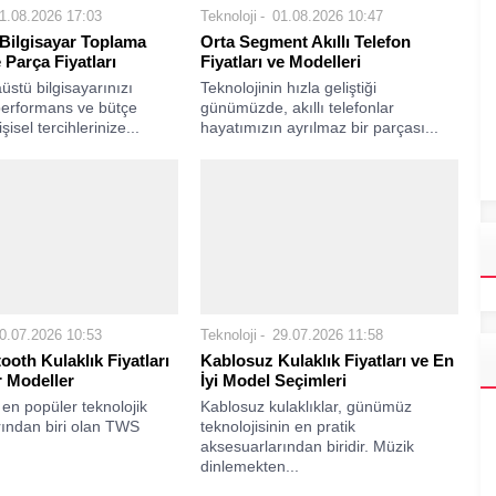
1.08.2026 17:03
Teknoloji
01.08.2026 10:47
Bilgisayar Toplama
Orta Segment Akıllı Telefon
 Parça Fiyatları
Fiyatları ve Modelleri
stü bilgisayarınızı
Teknolojinin hızla geliştiği
performans ve bütçe
günümüzde, akıllı telefonlar
şisel tercihlerinize...
hayatımızın ayrılmaz bir parçası...
0.07.2026 10:53
Teknoloji
29.07.2026 11:58
oth Kulaklık Fiyatları
Kablosuz Kulaklık Fiyatları ve En
r Modeller
İyi Model Seçimleri
n en popüler teknolojik
Kablosuz kulaklıklar, günümüz
rından biri olan TWS
teknolojisinin en pratik
aksesuarlarından biridir. Müzik
dinlemekten...