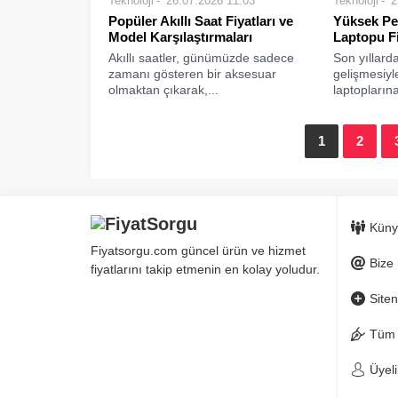
Teknoloji
26.07.2026 11:03
Teknoloji
2
Popüler Akıllı Saat Fiyatları ve
Yüksek Pe
Model Karşılaştırmaları
Laptopu Fi
Akıllı saatler, günümüzde sadece
Son yıllard
zamanı gösteren bir aksesuar
gelişmesiyl
olmaktan çıkarak,...
laptoplarına
1
2
Küny
Fiyatsorgu.com güncel ürün ve hizmet
Bize 
fiyatlarını takip etmenin en kolay yoludur.
Siten
Tüm 
Üyeli