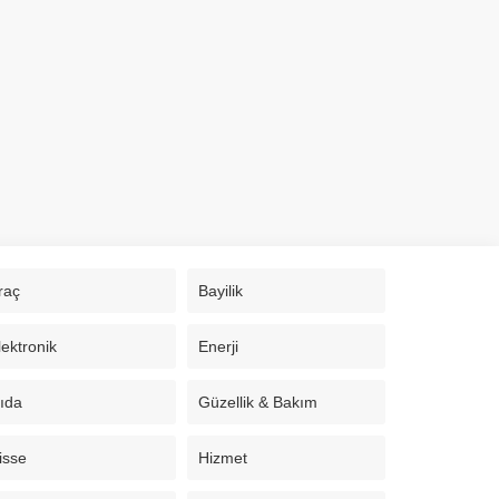
raç
Bayilik
lektronik
Enerji
ıda
Güzellik & Bakım
isse
Hizmet