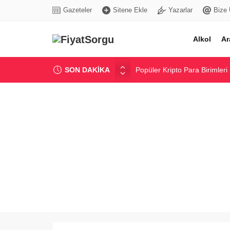
Gazeteler
Sitene Ekle
Yazarlar
Bize 
Alkol
Ar
SON DAKİKA
Popüler Kripto Para Birimleri
Pamuklu Nevresim Takımı Fiy
Popüler Marka Kadın Jean Pa
Yurtiçi Balayı Otel Paketleri 
Güncel Bentonit Ton Fiyatı ve