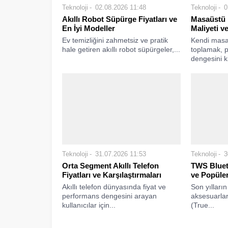
Teknoloji
02.08.2026 11:48
Teknoloji
0
Akıllı Robot Süpürge Fiyatları ve
Masaüstü 
En İyi Modeller
Maliyeti ve
Ev temizliğini zahmetsiz ve pratik
Kendi masaü
hale getiren akıllı robot süpürgeler,...
toplamak, 
dengesini ki
Teknoloji
31.07.2026 11:53
Teknoloji
3
Orta Segment Akıllı Telefon
TWS Blueto
Fiyatları ve Karşılaştırmaları
ve Popüle
Akıllı telefon dünyasında fiyat ve
Son yılları
performans dengesini arayan
aksesuarla
kullanıcılar için...
(True...