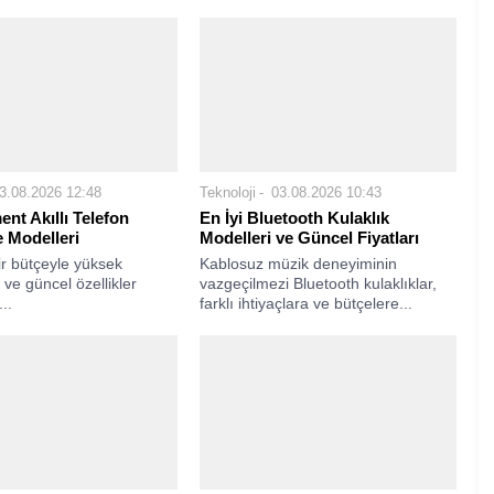
3.08.2026 12:48
Teknoloji
03.08.2026 10:43
nt Akıllı Telefon
En İyi Bluetooth Kulaklık
e Modelleri
Modelleri ve Güncel Fiyatları
r bütçeyle yüksek
Kablosuz müzik deneyiminin
ve güncel özellikler
vazgeçilmezi Bluetooth kulaklıklar,
...
farklı ihtiyaçlara ve bütçelere...