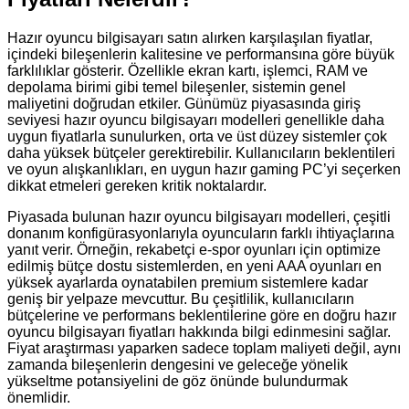
Hazır oyuncu bilgisayarı satın alırken karşılaşılan fiyatlar,
içindeki bileşenlerin kalitesine ve performansına göre büyük
farklılıklar gösterir. Özellikle ekran kartı, işlemci, RAM ve
depolama birimi gibi temel bileşenler, sistemin genel
maliyetini doğrudan etkiler. Günümüz piyasasında giriş
seviyesi hazır oyuncu bilgisayarı modelleri genellikle daha
uygun fiyatlarla sunulurken, orta ve üst düzey sistemler çok
daha yüksek bütçeler gerektirebilir. Kullanıcıların beklentileri
ve oyun alışkanlıkları, en uygun hazır gaming PC’yi seçerken
dikkat etmeleri gereken kritik noktalardır.
Piyasada bulunan hazır oyuncu bilgisayarı modelleri, çeşitli
donanım konfigürasyonlarıyla oyuncuların farklı ihtiyaçlarına
yanıt verir. Örneğin, rekabetçi e-spor oyunları için optimize
edilmiş bütçe dostu sistemlerden, en yeni AAA oyunları en
yüksek ayarlarda oynatabilen premium sistemlere kadar
geniş bir yelpaze mevcuttur. Bu çeşitlilik, kullanıcıların
bütçelerine ve performans beklentilerine göre en doğru hazır
oyuncu bilgisayarı fiyatları hakkında bilgi edinmesini sağlar.
Fiyat araştırması yaparken sadece toplam maliyeti değil, aynı
zamanda bileşenlerin dengesini ve geleceğe yönelik
yükseltme potansiyelini de göz önünde bulundurmak
önemlidir.