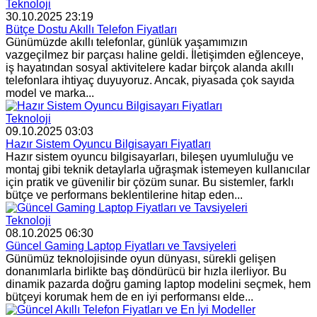
Teknoloji
30.10.2025 23:19
Bütçe Dostu Akıllı Telefon Fiyatları
Günümüzde akıllı telefonlar, günlük yaşamımızın
vazgeçilmez bir parçası haline geldi. İletişimden eğlenceye,
iş hayatından sosyal aktivitelere kadar birçok alanda akıllı
telefonlara ihtiyaç duyuyoruz. Ancak, piyasada çok sayıda
model ve marka...
Teknoloji
09.10.2025 03:03
Hazır Sistem Oyuncu Bilgisayarı Fiyatları
Hazır sistem oyuncu bilgisayarları, bileşen uyumluluğu ve
montaj gibi teknik detaylarla uğraşmak istemeyen kullanıcılar
için pratik ve güvenilir bir çözüm sunar. Bu sistemler, farklı
bütçe ve performans beklentilerine hitap eden...
Teknoloji
08.10.2025 06:30
Güncel Gaming Laptop Fiyatları ve Tavsiyeleri
Günümüz teknolojisinde oyun dünyası, sürekli gelişen
donanımlarla birlikte baş döndürücü bir hızla ilerliyor. Bu
dinamik pazarda doğru gaming laptop modelini seçmek, hem
bütçeyi korumak hem de en iyi performansı elde...