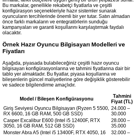
Bu markalar, genellikle rekabetçi fiyatlarla ve çeşitli
konfigürasyon seçenekleriyle hazır sistemler sunarak
oyuncuların tercihlerinde önemli bir yer tutar. Satın almadan
önce farklı markaların ve entegratörlerin sunduğu
kampanyaları ve garanti koşullarını karşılaştırmak faydalı
olacaktır.
Örnek Hazır Oyuncu Bilgisayarı Modelleri ve
Fiyatları
Aşağıda, piyasada bulabileceğiniz çeşitli hazır oyuncu
bilgisayarı konfigürasyonlarına ve tahmini fiyatlarına dair bir
tablo yer almaktadır. Bu fiyatlar, piyasa koşullarına ve
bileşenlerin güncel maliyetlerine göre değişiklik gösterebilir
ve sadece bilgilendirme amaçlıdır.
Tahmini
Model / Bileşen Konfigürasyonu
Fiyat (TL)
Giriş Seviyesi Oyuncu Bilgisayarı (Ryzen 5 5500,
24.000 –
RX 6600, 16 GB RAM, 500 GB SSD)
30.000
Casper Excalibur E600 (Intel i5 12400F, RTX
28.000 –
3050, 16 GB RAM, 512 GB SSD)
35.000
Monster Abra A5 (Intel i5 13400F, RTX 4050, 16
32.000 –