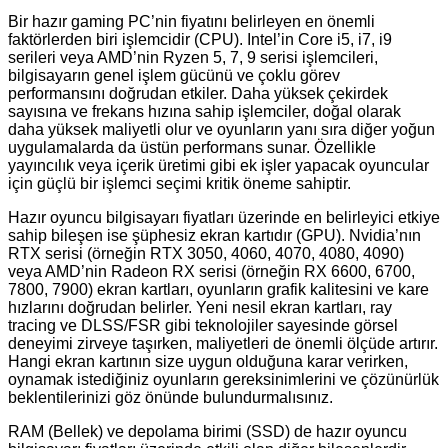
Bir hazır gaming PC’nin fiyatını belirleyen en önemli
faktörlerden biri işlemcidir (CPU). Intel’in Core i5, i7, i9
serileri veya AMD’nin Ryzen 5, 7, 9 serisi işlemcileri,
bilgisayarın genel işlem gücünü ve çoklu görev
performansını doğrudan etkiler. Daha yüksek çekirdek
sayısına ve frekans hızına sahip işlemciler, doğal olarak
daha yüksek maliyetli olur ve oyunların yanı sıra diğer yoğun
uygulamalarda da üstün performans sunar. Özellikle
yayıncılık veya içerik üretimi gibi ek işler yapacak oyuncular
için güçlü bir işlemci seçimi kritik öneme sahiptir.
Hazır oyuncu bilgisayarı fiyatları üzerinde en belirleyici etkiye
sahip bileşen ise şüphesiz ekran kartıdır (GPU). Nvidia’nın
RTX serisi (örneğin RTX 3050, 4060, 4070, 4080, 4090)
veya AMD’nin Radeon RX serisi (örneğin RX 6600, 6700,
7800, 7900) ekran kartları, oyunların grafik kalitesini ve kare
hızlarını doğrudan belirler. Yeni nesil ekran kartları, ray
tracing ve DLSS/FSR gibi teknolojiler sayesinde görsel
deneyimi zirveye taşırken, maliyetleri de önemli ölçüde artırır.
Hangi ekran kartının size uygun olduğuna karar verirken,
oynamak istediğiniz oyunların gereksinimlerini ve çözünürlük
beklentilerinizi göz önünde bulundurmalısınız.
RAM (Bellek) ve depolama birimi (SSD) de hazır oyuncu