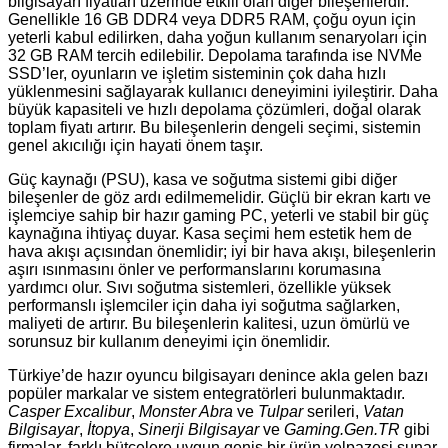
bilgisayarı fiyatları üzerinde etkili olan diğer bileşenlerdir.
Genellikle 16 GB DDR4 veya DDR5 RAM, çoğu oyun için
yeterli kabul edilirken, daha yoğun kullanım senaryoları için
32 GB RAM tercih edilebilir. Depolama tarafında ise NVMe
SSD’ler, oyunların ve işletim sisteminin çok daha hızlı
yüklenmesini sağlayarak kullanıcı deneyimini iyileştirir. Daha
büyük kapasiteli ve hızlı depolama çözümleri, doğal olarak
toplam fiyatı artırır. Bu bileşenlerin dengeli seçimi, sistemin
genel akıcılığı için hayati önem taşır.
Güç kaynağı (PSU), kasa ve soğutma sistemi gibi diğer
bileşenler de göz ardı edilmemelidir. Güçlü bir ekran kartı ve
işlemciye sahip bir hazır gaming PC, yeterli ve stabil bir güç
kaynağına ihtiyaç duyar. Kasa seçimi hem estetik hem de
hava akışı açısından önemlidir; iyi bir hava akışı, bileşenlerin
aşırı ısınmasını önler ve performanslarını korumasına
yardımcı olur. Sıvı soğutma sistemleri, özellikle yüksek
performanslı işlemciler için daha iyi soğutma sağlarken,
maliyeti de artırır. Bu bileşenlerin kalitesi, uzun ömürlü ve
sorunsuz bir kullanım deneyimi için önemlidir.
Türkiye’de hazır oyuncu bilgisayarı denince akla gelen bazı
popüler markalar ve sistem entegratörleri bulunmaktadır.
Casper Excalibur
,
Monster Abra
ve
Tulpar
serileri,
Vatan
Bilgisayar
,
İtopya
,
Sinerji Bilgisayar
ve
Gaming.Gen.TR
gibi
firmalar, farklı bütçelere uygun geniş bir ürün yelpazesi sunar.