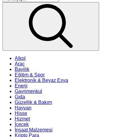
Alkol
Araç
Bayilik
Eğitim & Spor
Elektronik & Beyaz Eşya
Enerji
Gayrimenkul
Gıda
Güzellik & Bakım
Hayvan
Hisse
Hizmet
İçecek
İnşaat Malzemesi
Kripto Para