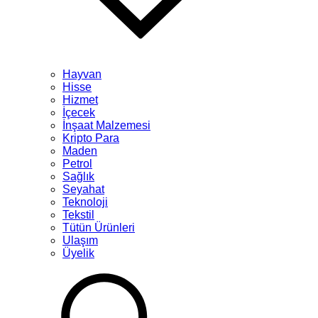
Hayvan
Hisse
Hizmet
İçecek
İnşaat Malzemesi
Kripto Para
Maden
Petrol
Sağlık
Seyahat
Teknoloji
Tekstil
Tütün Ürünleri
Ulaşım
Üyelik