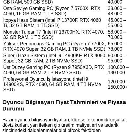
GB RAM, 500 GB SSD)
40.000
Orta Seviye Gaming PC (Ryzen 7 5700X, RTX
38.000 –
4060, 16 GB RAM, 1 TB SSD)
48.000
İtopya Hazır Sistem (Intel i7 13700F, RTX 4060
45.000 –
Ti, 32 GB RAM, 1 TB SSD)
55.000
Monster Tulpar T7 (Intel i7 13700HX, RTX 4070,
58.000 –
32 GB RAM, 1 TB SSD)
70.000
Yüksek Performans Gaming PC (Ryzen 7 7700X,
65.000 –
RTX 4070 Super, 32 GB RAM, 1 TB NVMe SSD)
78.000
Sinerji Hazır Sistem (Intel i9 14900KF, RTX 4080
80.000 –
Super, 32 GB RAM, 2 TB NVMe SSD)
95.000
Üst Düzey Gaming PC (Ryzen 9 7950X3D, RTX
100.000 –
4090, 64 GB RAM, 2 TB NVMe SSD)
130.000
Profesyonel Oyuncu İş İstasyonu (Intel i9
120.000 –
14900KS, RTX 4090, 64 GB RAM, 4 TB NVMe
150.000+
SSD)
Oyuncu Bilgisayarı Fiyat Tahminleri ve Piyasa
Durumu
Hazır oyuncu bilgisayarı fiyatları, küresel ekonomik koşullar,
döviz kurları, yarı iletken çip üretim maliyetleri ve tedarik
zincirindeki dalgalanmalar gibi birçok faktörden