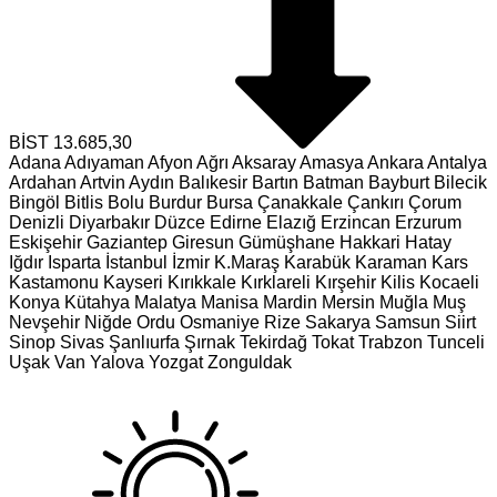
BİST
13.685,30
Adana
Adıyaman
Afyon
Ağrı
Aksaray
Amasya
Ankara
Antalya
Ardahan
Artvin
Aydın
Balıkesir
Bartın
Batman
Bayburt
Bilecik
Bingöl
Bitlis
Bolu
Burdur
Bursa
Çanakkale
Çankırı
Çorum
Denizli
Diyarbakır
Düzce
Edirne
Elazığ
Erzincan
Erzurum
Eskişehir
Gaziantep
Giresun
Gümüşhane
Hakkari
Hatay
Iğdır
Isparta
İstanbul
İzmir
K.Maraş
Karabük
Karaman
Kars
Kastamonu
Kayseri
Kırıkkale
Kırklareli
Kırşehir
Kilis
Kocaeli
Konya
Kütahya
Malatya
Manisa
Mardin
Mersin
Muğla
Muş
Nevşehir
Niğde
Ordu
Osmaniye
Rize
Sakarya
Samsun
Siirt
Sinop
Sivas
Şanlıurfa
Şırnak
Tekirdağ
Tokat
Trabzon
Tunceli
Uşak
Van
Yalova
Yozgat
Zonguldak