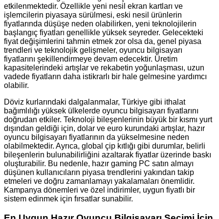
etkilenmektedir. Özellikle yeni nesil ekran kartları ve
işlemcilerin piyasaya sürülmesi, eski nesil ürünlerin
fiyatlarında düşüşe neden olabilirken, yeni teknolojilerin
başlangıç fiyatları genellikle yüksek seyreder. Gelecekteki
fiyat değişimlerini tahmin etmek zor olsa da, genel piyasa
trendleri ve teknolojik gelişmeler, oyuncu bilgisayarı
fiyatlarını şekillendirmeye devam edecektir. Üretim
kapasitelerindeki artışlar ve rekabetin yoğunlaşması, uzun
vadede fiyatların daha istikrarlı bir hale gelmesine yardımcı
olabilir.
Döviz kurlarındaki dalgalanmalar, Türkiye gibi ithalat
bağımlılığı yüksek ülkelerde oyuncu bilgisayarı fiyatlarını
doğrudan etkiler. Teknoloji bileşenlerinin büyük bir kısmı yurt
dışından geldiği için, dolar ve euro kurundaki artışlar, hazır
oyuncu bilgisayarı fiyatlarının da yükselmesine neden
olabilmektedir. Ayrıca, global çip kıtlığı gibi durumlar, belirli
bileşenlerin bulunabilirliğini azaltarak fiyatlar üzerinde baskı
oluşturabilir. Bu nedenle, hazır gaming PC satın almayı
düşünen kullanıcıların piyasa trendlerini yakından takip
etmeleri ve doğru zamanlamayı yakalamaları önemlidir.
Kampanya dönemleri ve özel indirimler, uygun fiyatlı bir
sistem edinmek için fırsatlar sunabilir.
En Uygun Hazır Oyuncu Bilgisayarı Seçimi İçin