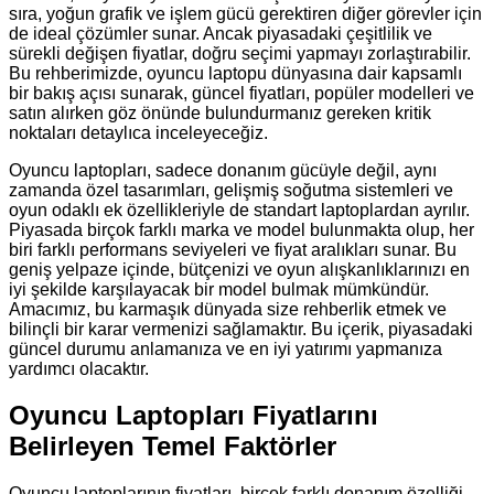
sıra, yoğun grafik ve işlem gücü gerektiren diğer görevler için
de ideal çözümler sunar. Ancak piyasadaki çeşitlilik ve
sürekli değişen fiyatlar, doğru seçimi yapmayı zorlaştırabilir.
Bu rehberimizde, oyuncu laptopu dünyasına dair kapsamlı
bir bakış açısı sunarak, güncel fiyatları, popüler modelleri ve
satın alırken göz önünde bulundurmanız gereken kritik
noktaları detaylıca inceleyeceğiz.
Oyuncu laptopları, sadece donanım gücüyle değil, aynı
zamanda özel tasarımları, gelişmiş soğutma sistemleri ve
oyun odaklı ek özellikleriyle de standart laptoplardan ayrılır.
Piyasada birçok farklı marka ve model bulunmakta olup, her
biri farklı performans seviyeleri ve fiyat aralıkları sunar. Bu
geniş yelpaze içinde, bütçenizi ve oyun alışkanlıklarınızı en
iyi şekilde karşılayacak bir model bulmak mümkündür.
Amacımız, bu karmaşık dünyada size rehberlik etmek ve
bilinçli bir karar vermenizi sağlamaktır. Bu içerik, piyasadaki
güncel durumu anlamanıza ve en iyi yatırımı yapmanıza
yardımcı olacaktır.
Oyuncu Laptopları Fiyatlarını
Belirleyen Temel Faktörler
Oyuncu laptoplarının fiyatları, birçok farklı donanım özelliği