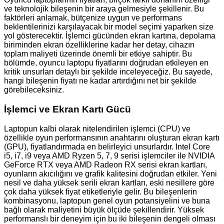
ve teknolojik bileşenin bir araya gelmesiyle şekillenir. Bu
faktörleri anlamak, bütçenize uygun ve performans
beklentilerinizi karşılayacak bir model seçimi yaparken size
yol gösterecektir. İşlemci gücünden ekran kartına, depolama
biriminden ekran özelliklerine kadar her detay, cihazın
toplam maliyeti üzerinde önemli bir etkiye sahiptir. Bu
bölümde, oyuncu laptopu fiyatlarını doğrudan etkileyen en
kritik unsurları detaylı bir şekilde inceleyeceğiz. Bu sayede,
hangi bileşenin fiyatı ne kadar artırdığını net bir şekilde
görebileceksiniz.
İşlemci ve Ekran Kartı Gücü
Laptopun kalbi olarak nitelendirilen işlemci (CPU) ve
özellikle oyun performansının anahtarını oluşturan ekran kartı
(GPU), fiyatlandırmada en belirleyici unsurlardır. Intel Core
i5, i7, i9 veya AMD Ryzen 5, 7, 9 serisi işlemciler ile NVIDIA
GeForce RTX veya AMD Radeon RX serisi ekran kartları,
oyunların akıcılığını ve grafik kalitesini doğrudan etkiler. Yeni
nesil ve daha yüksek serili ekran kartları, eski nesillere göre
çok daha yüksek fiyat etiketleriyle gelir. Bu bileşenlerin
kombinasyonu, laptopun genel oyun potansiyelini ve buna
bağlı olarak maliyetini büyük ölçüde şekillendirir. Yüksek
performanslı bir deneyim için bu iki bileşenin dengeli olması