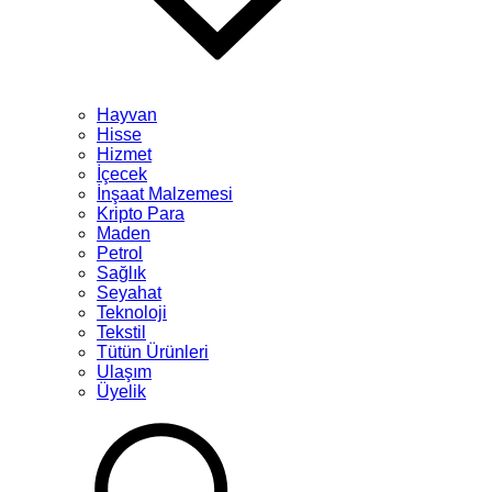
Hayvan
Hisse
Hizmet
İçecek
İnşaat Malzemesi
Kripto Para
Maden
Petrol
Sağlık
Seyahat
Teknoloji
Tekstil
Tütün Ürünleri
Ulaşım
Üyelik