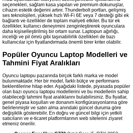
seçenekleri, sağlam kasa yapıları ve premium dokunuşlar,
cihazın estetik değerini artırır. Thunderbolt portları, gelişmiş
ses teknolojileri, yüksek hızlı Wi-Fi 6E veya 7 desteği gibi ek
bağlantı ve özellikler de toplam maliyeti etkiler. Bu tür ek
özellikler, kullanıcı deneyimini zenginleştirerek oyunculara
daha kişiselleştirilmiş bir ortam sunar. Laptopun ağırlığı,
inceliği ve pil ömrü gibi taşınabilirlik özellikleri de bazı
kullanıcılar için fiyatlandırmada önemli birer kriter olabilir.
Popüler Oyuncu Laptop Modelleri ve
Tahmini Fiyat Aralıkları
Oyuncu laptopu pazarında birçok farklı marka ve model
bulunmaktadır. Her bir model, farklı bütçe ve performans
beklentilerine hitap eder. Aşağıdaki listede, piyasada popüler
olan bazı oyuncu laptopu modellerini ve bu modellerin sahip
olabileceği tahmini fiyat aralıklarını bulabilirsiniz. Bu fiyatlar,
genel piyasa koşulları ve donanım konfigürasyonlarına göre
belirlenmiştir ve satın alma anındaki güncel duruma göre
değişiklik gösterebilir. En doğru ve güncel bilgi için yetkili
satıcıların ve e-ticaret platformlarının web sitelerini ziyaret
etmeniz önerilir.