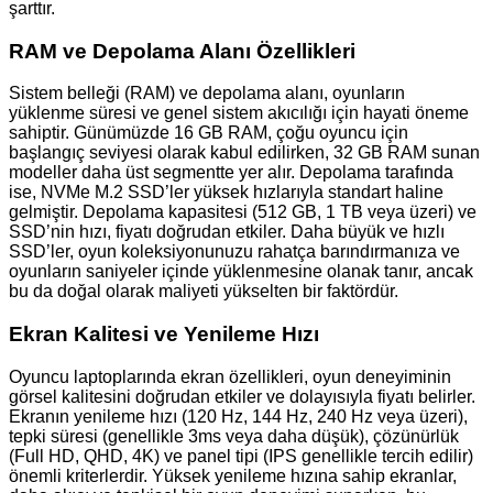
şarttır.
RAM ve Depolama Alanı Özellikleri
Sistem belleği (RAM) ve depolama alanı, oyunların
yüklenme süresi ve genel sistem akıcılığı için hayati öneme
sahiptir. Günümüzde 16 GB RAM, çoğu oyuncu için
başlangıç seviyesi olarak kabul edilirken, 32 GB RAM sunan
modeller daha üst segmentte yer alır. Depolama tarafında
ise, NVMe M.2 SSD’ler yüksek hızlarıyla standart haline
gelmiştir. Depolama kapasitesi (512 GB, 1 TB veya üzeri) ve
SSD’nin hızı, fiyatı doğrudan etkiler. Daha büyük ve hızlı
SSD’ler, oyun koleksiyonunuzu rahatça barındırmanıza ve
oyunların saniyeler içinde yüklenmesine olanak tanır, ancak
bu da doğal olarak maliyeti yükselten bir faktördür.
Ekran Kalitesi ve Yenileme Hızı
Oyuncu laptoplarında ekran özellikleri, oyun deneyiminin
görsel kalitesini doğrudan etkiler ve dolayısıyla fiyatı belirler.
Ekranın yenileme hızı (120 Hz, 144 Hz, 240 Hz veya üzeri),
tepki süresi (genellikle 3ms veya daha düşük), çözünürlük
(Full HD, QHD, 4K) ve panel tipi (IPS genellikle tercih edilir)
önemli kriterlerdir. Yüksek yenileme hızına sahip ekranlar,