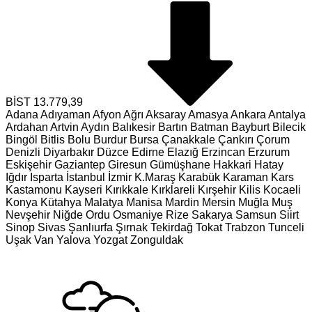
BİST
13.779,39
Adana
Adıyaman
Afyon
Ağrı
Aksaray
Amasya
Ankara
Antalya
Ardahan
Artvin
Aydın
Balıkesir
Bartın
Batman
Bayburt
Bilecik
Bingöl
Bitlis
Bolu
Burdur
Bursa
Çanakkale
Çankırı
Çorum
Denizli
Diyarbakır
Düzce
Edirne
Elazığ
Erzincan
Erzurum
Eskişehir
Gaziantep
Giresun
Gümüşhane
Hakkari
Hatay
Iğdır
Isparta
İstanbul
İzmir
K.Maraş
Karabük
Karaman
Kars
Kastamonu
Kayseri
Kırıkkale
Kırklareli
Kırşehir
Kilis
Kocaeli
Konya
Kütahya
Malatya
Manisa
Mardin
Mersin
Muğla
Muş
Nevşehir
Niğde
Ordu
Osmaniye
Rize
Sakarya
Samsun
Siirt
Sinop
Sivas
Şanlıurfa
Şırnak
Tekirdağ
Tokat
Trabzon
Tunceli
Uşak
Van
Yalova
Yozgat
Zonguldak