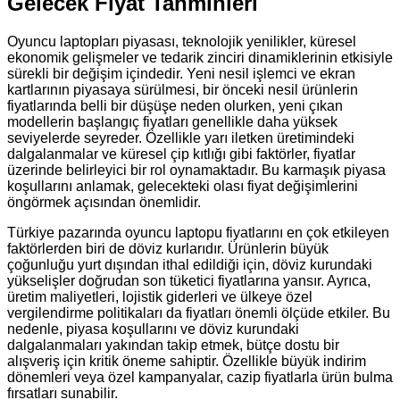
Gelecek Fiyat Tahminleri
Oyuncu laptopları piyasası, teknolojik yenilikler, küresel
ekonomik gelişmeler ve tedarik zinciri dinamiklerinin etkisiyle
sürekli bir değişim içindedir. Yeni nesil işlemci ve ekran
kartlarının piyasaya sürülmesi, bir önceki nesil ürünlerin
fiyatlarında belli bir düşüşe neden olurken, yeni çıkan
modellerin başlangıç fiyatları genellikle daha yüksek
seviyelerde seyreder. Özellikle yarı iletken üretimindeki
dalgalanmalar ve küresel çip kıtlığı gibi faktörler, fiyatlar
üzerinde belirleyici bir rol oynamaktadır. Bu karmaşık piyasa
koşullarını anlamak, gelecekteki olası fiyat değişimlerini
öngörmek açısından önemlidir.
Türkiye pazarında oyuncu laptopu fiyatlarını en çok etkileyen
faktörlerden biri de döviz kurlarıdır. Ürünlerin büyük
çoğunluğu yurt dışından ithal edildiği için, döviz kurundaki
yükselişler doğrudan son tüketici fiyatlarına yansır. Ayrıca,
üretim maliyetleri, lojistik giderleri ve ülkeye özel
vergilendirme politikaları da fiyatları önemli ölçüde etkiler. Bu
nedenle, piyasa koşullarını ve döviz kurundaki
dalgalanmaları yakından takip etmek, bütçe dostu bir
alışveriş için kritik öneme sahiptir. Özellikle büyük indirim
dönemleri veya özel kampanyalar, cazip fiyatlarla ürün bulma
fırsatları sunabilir.