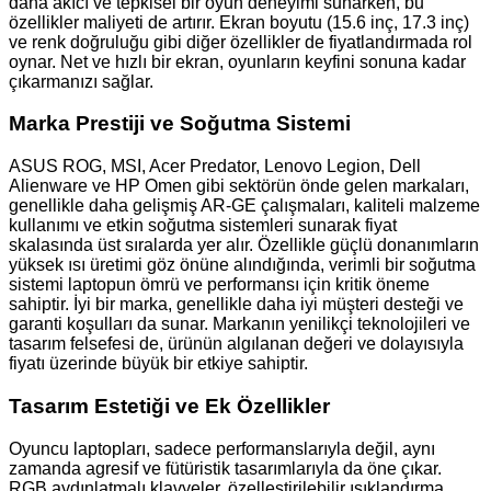
daha akıcı ve tepkisel bir oyun deneyimi sunarken, bu
özellikler maliyeti de artırır. Ekran boyutu (15.6 inç, 17.3 inç)
ve renk doğruluğu gibi diğer özellikler de fiyatlandırmada rol
oynar. Net ve hızlı bir ekran, oyunların keyfini sonuna kadar
çıkarmanızı sağlar.
Marka Prestiji ve Soğutma Sistemi
ASUS ROG, MSI, Acer Predator, Lenovo Legion, Dell
Alienware ve HP Omen gibi sektörün önde gelen markaları,
genellikle daha gelişmiş AR-GE çalışmaları, kaliteli malzeme
kullanımı ve etkin soğutma sistemleri sunarak fiyat
skalasında üst sıralarda yer alır. Özellikle güçlü donanımların
yüksek ısı üretimi göz önüne alındığında, verimli bir soğutma
sistemi laptopun ömrü ve performansı için kritik öneme
sahiptir. İyi bir marka, genellikle daha iyi müşteri desteği ve
garanti koşulları da sunar. Markanın yenilikçi teknolojileri ve
tasarım felsefesi de, ürünün algılanan değeri ve dolayısıyla
fiyatı üzerinde büyük bir etkiye sahiptir.
Tasarım Estetiği ve Ek Özellikler
Oyuncu laptopları, sadece performanslarıyla değil, aynı
zamanda agresif ve fütüristik tasarımlarıyla da öne çıkar.
RGB aydınlatmalı klavyeler, özelleştirilebilir ışıklandırma