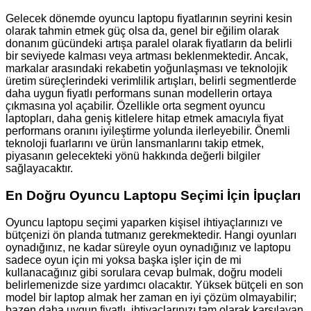
Gelecek dönemde oyuncu laptopu fiyatlarının seyrini kesin
olarak tahmin etmek güç olsa da, genel bir eğilim olarak
donanım gücündeki artışa paralel olarak fiyatların da belirli
bir seviyede kalması veya artması beklenmektedir. Ancak,
markalar arasındaki rekabetin yoğunlaşması ve teknolojik
üretim süreçlerindeki verimlilik artışları, belirli segmentlerde
daha uygun fiyatlı performans sunan modellerin ortaya
çıkmasına yol açabilir. Özellikle orta segment oyuncu
laptopları, daha geniş kitlelere hitap etmek amacıyla fiyat
performans oranını iyileştirme yolunda ilerleyebilir. Önemli
teknoloji fuarlarını ve ürün lansmanlarını takip etmek,
piyasanın gelecekteki yönü hakkında değerli bilgiler
sağlayacaktır.
En Doğru Oyuncu Laptopu Seçimi İçin İpuçları
Oyuncu laptopu seçimi yaparken kişisel ihtiyaçlarınızı ve
bütçenizi ön planda tutmanız gerekmektedir. Hangi oyunları
oynadığınız, ne kadar süreyle oyun oynadığınız ve laptopu
sadece oyun için mi yoksa başka işler için de mi
kullanacağınız gibi sorulara cevap bulmak, doğru modeli
belirlemenizde size yardımcı olacaktır. Yüksek bütçeli en son
model bir laptop almak her zaman en iyi çözüm olmayabilir;
bazen daha uygun fiyatlı, ihtiyaçlarınızı tam olarak karşılayan