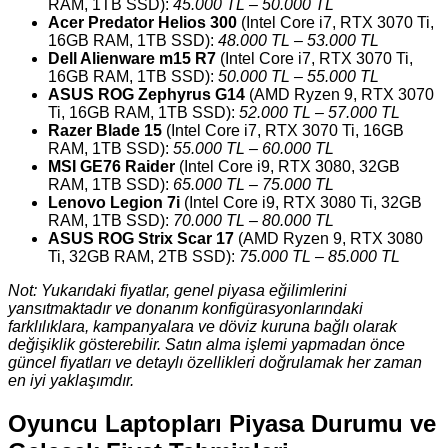
RAM, 1TB SSD):
45.000 TL – 50.000 TL
Acer Predator Helios 300
(Intel Core i7, RTX 3070 Ti,
16GB RAM, 1TB SSD):
48.000 TL – 53.000 TL
Dell Alienware m15 R7
(Intel Core i7, RTX 3070 Ti,
16GB RAM, 1TB SSD):
50.000 TL – 55.000 TL
ASUS ROG Zephyrus G14
(AMD Ryzen 9, RTX 3070
Ti, 16GB RAM, 1TB SSD):
52.000 TL – 57.000 TL
Razer Blade 15
(Intel Core i7, RTX 3070 Ti, 16GB
RAM, 1TB SSD):
55.000 TL – 60.000 TL
MSI GE76 Raider
(Intel Core i9, RTX 3080, 32GB
RAM, 1TB SSD):
65.000 TL – 75.000 TL
Lenovo Legion 7i
(Intel Core i9, RTX 3080 Ti, 32GB
RAM, 1TB SSD):
70.000 TL – 80.000 TL
ASUS ROG Strix Scar 17
(AMD Ryzen 9, RTX 3080
Ti, 32GB RAM, 2TB SSD):
75.000 TL – 85.000 TL
Not: Yukarıdaki fiyatlar, genel piyasa eğilimlerini
yansıtmaktadır ve donanım konfigürasyonlarındaki
farklılıklara, kampanyalara ve döviz kuruna bağlı olarak
değişiklik gösterebilir. Satın alma işlemi yapmadan önce
güncel fiyatları ve detaylı özellikleri doğrulamak her zaman
en iyi yaklaşımdır.
Oyuncu Laptopları Piyasa Durumu ve