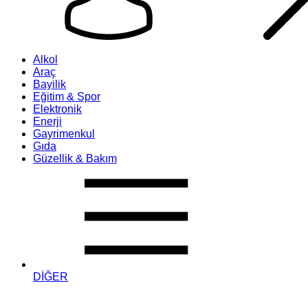
Alkol
Araç
Bayilik
Eğitim & Spor
Elektronik
Enerji
Gayrimenkul
Gıda
Güzellik & Bakım
DİĞER