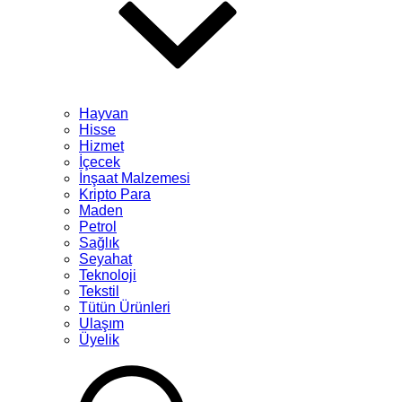
Hayvan
Hisse
Hizmet
İçecek
İnşaat Malzemesi
Kripto Para
Maden
Petrol
Sağlık
Seyahat
Teknoloji
Tekstil
Tütün Ürünleri
Ulaşım
Üyelik