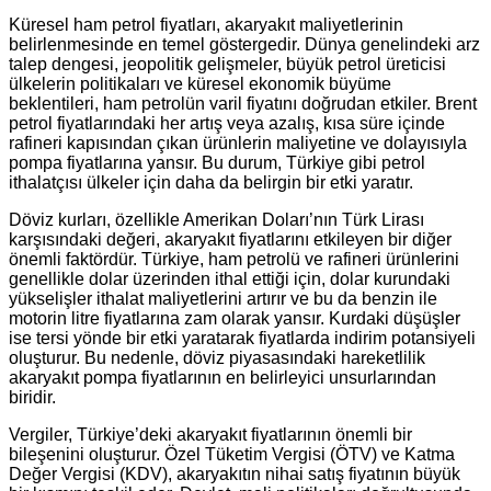
Küresel ham petrol fiyatları, akaryakıt maliyetlerinin
belirlenmesinde en temel göstergedir. Dünya genelindeki arz
talep dengesi, jeopolitik gelişmeler, büyük petrol üreticisi
ülkelerin politikaları ve küresel ekonomik büyüme
beklentileri, ham petrolün varil fiyatını doğrudan etkiler. Brent
petrol fiyatlarındaki her artış veya azalış, kısa süre içinde
rafineri kapısından çıkan ürünlerin maliyetine ve dolayısıyla
pompa fiyatlarına yansır. Bu durum, Türkiye gibi petrol
ithalatçısı ülkeler için daha da belirgin bir etki yaratır.
Döviz kurları, özellikle Amerikan Doları’nın Türk Lirası
karşısındaki değeri, akaryakıt fiyatlarını etkileyen bir diğer
önemli faktördür. Türkiye, ham petrolü ve rafineri ürünlerini
genellikle dolar üzerinden ithal ettiği için, dolar kurundaki
yükselişler ithalat maliyetlerini artırır ve bu da benzin ile
motorin litre fiyatlarına zam olarak yansır. Kurdaki düşüşler
ise tersi yönde bir etki yaratarak fiyatlarda indirim potansiyeli
oluşturur. Bu nedenle, döviz piyasasındaki hareketlilik
akaryakıt pompa fiyatlarının en belirleyici unsurlarından
biridir.
Vergiler, Türkiye’deki akaryakıt fiyatlarının önemli bir
bileşenini oluşturur. Özel Tüketim Vergisi (ÖTV) ve Katma
Değer Vergisi (KDV), akaryakıtın nihai satış fiyatının büyük