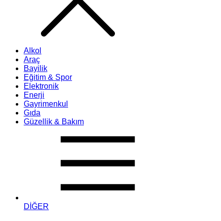
Alkol
Araç
Bayilik
Eğitim & Spor
Elektronik
Enerji
Gayrimenkul
Gıda
Güzellik & Bakım
DİĞER