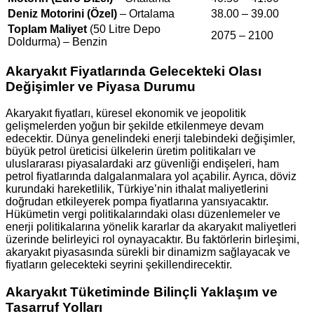
Deniz Motorini (Özel)
– Ortalama
38.00 – 39.00
Toplam Maliyet
(50 Litre Depo
2075 – 2100
Doldurma) – Benzin
Akaryakıt Fiyatlarında Gelecekteki Olası
Değişimler ve Piyasa Durumu
Akaryakıt fiyatları, küresel ekonomik ve jeopolitik
gelişmelerden yoğun bir şekilde etkilenmeye devam
edecektir. Dünya genelindeki enerji talebindeki değişimler,
büyük petrol üreticisi ülkelerin üretim politikaları ve
uluslararası piyasalardaki arz güvenliği endişeleri, ham
petrol fiyatlarında dalgalanmalara yol açabilir. Ayrıca, döviz
kurundaki hareketlilik, Türkiye’nin ithalat maliyetlerini
doğrudan etkileyerek pompa fiyatlarına yansıyacaktır.
Hükümetin vergi politikalarındaki olası düzenlemeler ve
enerji politikalarına yönelik kararlar da akaryakıt maliyetleri
üzerinde belirleyici rol oynayacaktır. Bu faktörlerin birleşimi,
akaryakıt piyasasında sürekli bir dinamizm sağlayacak ve
fiyatların gelecekteki seyrini şekillendirecektir.
Akaryakıt Tüketiminde Bilinçli Yaklaşım ve
Tasarruf Yolları