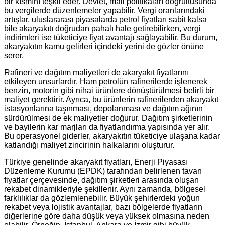
bir kısmını teşkil eder. Devlet, mali politikaları doğrultusunda
bu vergilerde düzenlemeler yapabilir. Vergi oranlarındaki
artışlar, uluslararası piyasalarda petrol fiyatları sabit kalsa
bile akaryakıtı doğrudan pahalı hale getirebilirken, vergi
indirimleri ise tüketiciye fiyat avantajı sağlayabilir. Bu durum,
akaryakıtın kamu gelirleri içindeki yerini de gözler önüne
serer.
Rafineri ve dağıtım maliyetleri de akaryakıt fiyatlarını
etkileyen unsurlardır. Ham petrolün rafinerilerde işlenerek
benzin, motorin gibi nihai ürünlere dönüştürülmesi belirli bir
maliyet gerektirir. Ayrıca, bu ürünlerin rafinerilerden akaryakıt
istasyonlarına taşınması, depolanması ve dağıtım ağının
sürdürülmesi de ek maliyetler doğurur. Dağıtım şirketlerinin
ve bayilerin kar marjları da fiyatlandırma yapısında yer alır.
Bu operasyonel giderler, akaryakıtın tüketiciye ulaşana kadar
katlandığı maliyet zincirinin halkalarını oluşturur.
Türkiye genelinde akaryakıt fiyatları, Enerji Piyasası
Düzenleme Kurumu (EPDK) tarafından belirlenen tavan
fiyatlar çerçevesinde, dağıtım şirketleri arasında oluşan
rekabet dinamikleriyle şekillenir. Aynı zamanda, bölgesel
farklılıklar da gözlemlenebilir. Büyük şehirlerdeki yoğun
rekabet veya lojistik avantajlar, bazı bölgelerde fiyatların
diğerlerine göre daha düşük veya yüksek olmasına neden