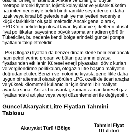
olabilir. Örneğin, İstanbul, Ankara ve İzmir gibi büyük
metropollerdeki fiyatlar, lojistik kolaylıklar ve yüksek tüketim
hacimleri nedeniyle belirli bir dinamikte seyrederken, daha
uzak veya kırsal bölgelerde nakliye maliyetleri nedeniyle
küçük farklılıklar oluşabilmektedir. Ancak genel olarak,
EPDK’nın belirlediği ulusal tavan fiyatlar ve şirketlerin ulusal
fiyat politikaları sayesinde büyük sapmalar nadiren görülür.
Tüketiciler, bu nedenle kendi bölgelerindeki güncel pompa
fiyatlarını takip etmelidir.
LPG (Otogaz) fiyatları da benzer dinamiklerle belirlenir ancak
ham petrol yerine propan ve bütan gazlarının piyasa
fiyatlarından etkilenir. Küresel enerji piyasaları, döviz kurları
ve vergilendirme politikaları, otogazın litre başına maliyetini
doğrudan etkiler. Benzin ve motorine kıyasla genellikle daha
uygun bir alternatif olarak görülen LPG, özellikle ticari araçlar
ve yüksek kilometreli kullanıcılar için önemli bir maliyet
avantajı sunar. Ancak bu avantaj, zaman zaman küresel gaz
fiyatlarındaki artışlar veya vergi düzenlemeleri ile değişebilir.
Güncel Akaryakıt Litre Fiyatları Tahmini
Tablosu
Tahmini Fiyat
Akaryakıt Türü / Bölge
(TL/Litre)