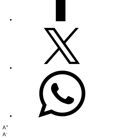
+
A
-
A