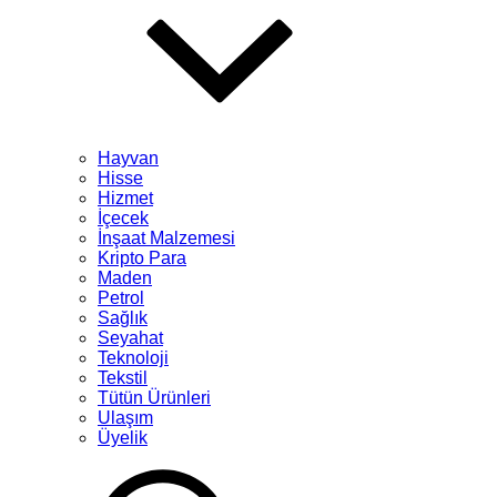
Hayvan
Hisse
Hizmet
İçecek
İnşaat Malzemesi
Kripto Para
Maden
Petrol
Sağlık
Seyahat
Teknoloji
Tekstil
Tütün Ürünleri
Ulaşım
Üyelik