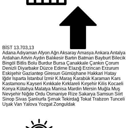
BİST
13.703,13
Adana
Adıyaman
Afyon
Ağrı
Aksaray
Amasya
Ankara
Antalya
Ardahan
Artvin
Aydın
Balıkesir
Bartın
Batman
Bayburt
Bilecik
Bingöl
Bitlis
Bolu
Burdur
Bursa
Çanakkale
Çankırı
Çorum
Denizli
Diyarbakır
Düzce
Edirne
Elazığ
Erzincan
Erzurum
Eskişehir
Gaziantep
Giresun
Gümüşhane
Hakkari
Hatay
Iğdır
Isparta
İstanbul
İzmir
K.Maraş
Karabük
Karaman
Kars
Kastamonu
Kayseri
Kırıkkale
Kırklareli
Kırşehir
Kilis
Kocaeli
Konya
Kütahya
Malatya
Manisa
Mardin
Mersin
Muğla
Muş
Nevşehir
Niğde
Ordu
Osmaniye
Rize
Sakarya
Samsun
Siirt
Sinop
Sivas
Şanlıurfa
Şırnak
Tekirdağ
Tokat
Trabzon
Tunceli
Uşak
Van
Yalova
Yozgat
Zonguldak