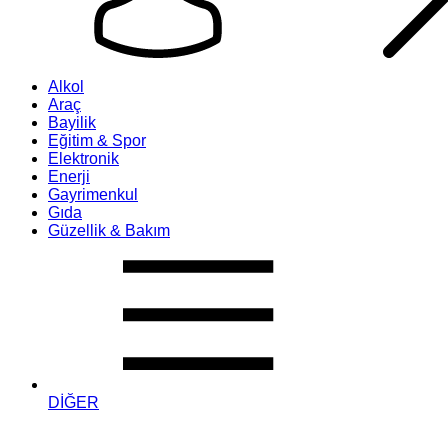
Alkol
Araç
Bayilik
Eğitim & Spor
Elektronik
Enerji
Gayrimenkul
Gıda
Güzellik & Bakım
DİĞER