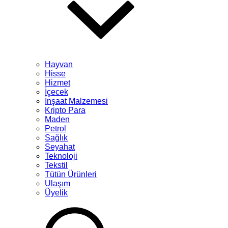
Hayvan
Hisse
Hizmet
İçecek
İnşaat Malzemesi
Kripto Para
Maden
Petrol
Sağlık
Seyahat
Teknoloji
Tekstil
Tütün Ürünleri
Ulaşım
Üyelik