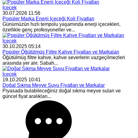
İçecek
30.07.2026 11:56
Popüler Marka Enerji İçeceği Koli Fiyatları
Günümüzün hızlı tempolu yaşamında enerji içecekleri,
özellikle genç profesyoneller ve...
İçecek
30.10.2025 05:14
Popüler Öğütülmüş Filtre Kahve Fiyatları ve Markaları
Öğütülmüş filtre kahve, kahve severlerin vazgeçilmezleri
arasında yer alır. Sabah...
İçecek
19.10.2025 10:41
Doğal Sıkma Meyve Suyu Fiyatları ve Markalar
Piyasada bulabileceğiniz doğal sıkma meyve suları ve
güncel fiyat aralıkları...