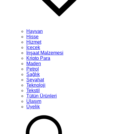
Hayvan
Hisse
Hizmet
İçecek
İnşaat Malzemesi
Kripto Para
Maden
Petrol
Sağlık
Seyahat
Teknoloji
Tekstil
Tütün Ürünleri
Ulaşım
Üyelik