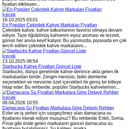
fiyatları etkileyen...
İçecek
16.10.2025 03:01
En Popüler Çekirdek Kahve Markaları Fiyatları
Çekirdek kahve, kahve tutkunlarının favorisi olmaya devam
ediyor. Taze öğütülmüş kahvenin eşsiz aroması ve lezzeti,
günün her anına keyif katıyor. Bu yazımızda, piyasada en çok
tercih edilen çekirdek kahve markalarını...
İçecek
13.10.2025 08:54
Starbucks Kahve Fiyatları Güncel Liste
Starbucks, dünya genelinde kahve denince akla gelen ilk
markalardan biridir. Zengin menüsü, farklı demleme
seçenekleri ve mevsime özel içecekleri ile geniş bir kitleye
hitap eder. Bu rehberde, popüler Starbucks kahvelerinin...
İçecek
06.04.2026 10:55
Damacana Su Fiyatları Markalara Göre Detaylı Rehber
Evler ve iş yerleri için vazgeçilmez olan damacana su
fiyatlarını merak ediyor musunuz? Bu rehberde Erikli, Sırma,
Pınar gibi önde gelen markaların güncel damacana su
fiyatlarını bulabilirsiniz. Su kalitesi, marka...