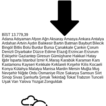
BİST
13.779,39
Adana
Adıyaman
Afyon
Ağrı
Aksaray
Amasya
Ankara
Antalya
Ardahan
Artvin
Aydın
Balıkesir
Bartın
Batman
Bayburt
Bilecik
Bingöl
Bitlis
Bolu
Burdur
Bursa
Çanakkale
Çankırı
Çorum
Denizli
Diyarbakır
Düzce
Edirne
Elazığ
Erzincan
Erzurum
Eskişehir
Gaziantep
Giresun
Gümüşhane
Hakkari
Hatay
Iğdır
Isparta
İstanbul
İzmir
K.Maraş
Karabük
Karaman
Kars
Kastamonu
Kayseri
Kırıkkale
Kırklareli
Kırşehir
Kilis
Kocaeli
Konya
Kütahya
Malatya
Manisa
Mardin
Mersin
Muğla
Muş
Nevşehir
Niğde
Ordu
Osmaniye
Rize
Sakarya
Samsun
Siirt
Sinop
Sivas
Şanlıurfa
Şırnak
Tekirdağ
Tokat
Trabzon
Tunceli
Uşak
Van
Yalova
Yozgat
Zonguldak