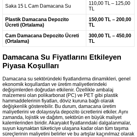
110,00 TL – 125,00
Saka 15 L Cam Damacana Su
TL
Plastik Damacana Depozito
150,00 TL – 200,00
Ücreti (Ortalama)
TL
Cam Damacana Depozito Ücreti
300,00 TL – 450,00
(Ortalama)
TL
Damacana Su Fiyatlarını Etkileyen
Piyasa Koşulları
Damacana su sektöründeki fiyatlandırma dinamikleri, genel
ekonomik koşullardan ve üretim maliyetlerindeki
değişimlerden doğrudan etkilenir. Özellikle ambalaj
malzemesi olan polikarbonat (PC) ve PET gibi plastik
hammaddelerinin fiyatları, döviz kuruna bağlı olarak
değişkenlik gösterebilir. Bu durum, damacana üretim
maliyetlerini ve dolayısıyla depozito ücretlerini etkiler. Aynı
zamanda, lojistik ve dağıtım, sektörün en büyük maliyet
kalemlerinden biridir. Akaryakıt fiyatlarındaki dalgalanmalar,
suyun kaynaktan tüketiciye ulaşana kadar olan tüm taşıma
süreçlerinin maliyetini belirler ve bu artışlar kaçınılmaz olarak