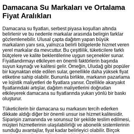
Damacana Su Markaları ve Ortalama
Fiyat Aralıkları
Damacana su fiyatları, serbest piyasa koşulları altında
belirlenir ve bu nedenle markalar arasında belirgin farklar
gözlemlenebilir. Ulusal çapta dağıtım yapan büyük
markaların yanı sıra, yalnızca belirli bölgelerde hizmet veren
yerel markalar da mevcuttur. Bu çeşitlilik, tüketicilere farklı
bütçelere ve kalite beklentilerine uygun seçenekler sunar.
Fiyatlandırmayı etkileyen en önemli faktörlerin başında
suyun kaynağı ve kalitesi gelir. Örneğin, Uludağ gibi popüler
bir kaynaktan elde edilen sular, genellikle daha yüksek fiyat
etiketine sahip olabilir. Bununla birlikte, markanın pazarlama
ve lojistik maliyetleri de fiyatlara yansır. Özellikle akaryakıt
fiyatlarındaki artışlar, dağıtım maliyetlerini doğrudan
etkileyerek damacana su fiyatlarında yukarı yönlü bir baskı
oluşturur.
Tüketicilerin bir damacana su markasını tercih ederken
dikkate aldığı diğer bir önemli unsur ise hizmet kalitesidir.
Siparişin zamanında ve sorunsuz bir şekilde teslim edilmesi,
müşteri hizmetlerinin ulaşılabilirliği ve abonelik sistemlerinin
sunduğu avantajlar, fiyat kadar belirleyici olabilir. Birçok