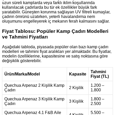
uzun süreli kamplarda veya farklı iklim koşullarında
kullanılacak çadırlarda bu tür ek özellikler büyük fark
yaratabilir. Güneşten korunma sağlayan UV filtreli kumaşlar,
çadırın ömrünü uzatırken, yeterli havalandırma nem
oluşumunu engelleyerek iç mekanın ferah kalmasını sağlar.
Fiyat Tablosu: Popüler Kamp Çadırı Modelleri
ve Tahmini Fiyatları
Aşağıdaki tabloda, piyasada popüler olan bazı kamp çadırı
modelleri ve tahmini fiyat aralıkları yer almaktadır. Bu fiyatlar,
modelin özelliklerine, kapasitesine ve satış noktasına göre
değişiklik gösterebilir.
Tahmini
Ürün/Marka/Model
Kapasite
Fiyat (TL)
Quechua Arpenaz 2 Kişilik Kamp
1.200 –
2 Kişilik
Çadırı
1.800
Quechua Arpenaz 3 Kişilik Kamp
1.800 –
3 Kişilik
Çadırı
2.500
Quechua Arpenaz 4.1 F&B Aile
5.500 –
4 Kişilik