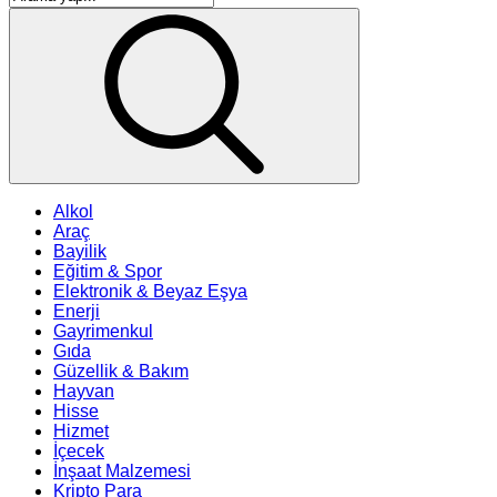
Alkol
Araç
Bayilik
Eğitim & Spor
Elektronik & Beyaz Eşya
Enerji
Gayrimenkul
Gıda
Güzellik & Bakım
Hayvan
Hisse
Hizmet
İçecek
İnşaat Malzemesi
Kripto Para