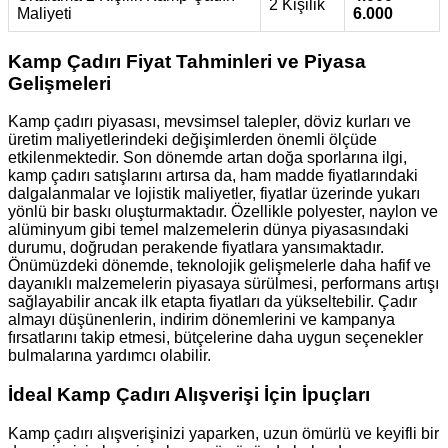
2 Kişilik
Maliyeti
6.000
Kamp Çadırı Fiyat Tahminleri ve Piyasa
Gelişmeleri
Kamp çadırı piyasası, mevsimsel talepler, döviz kurları ve
üretim maliyetlerindeki değişimlerden önemli ölçüde
etkilenmektedir. Son dönemde artan doğa sporlarına ilgi,
kamp çadırı satışlarını artırsa da, ham madde fiyatlarındaki
dalgalanmalar ve lojistik maliyetler, fiyatlar üzerinde yukarı
yönlü bir baskı oluşturmaktadır. Özellikle polyester, naylon ve
alüminyum gibi temel malzemelerin dünya piyasasındaki
durumu, doğrudan perakende fiyatlara yansımaktadır.
Önümüzdeki dönemde, teknolojik gelişmelerle daha hafif ve
dayanıklı malzemelerin piyasaya sürülmesi, performans artışı
sağlayabilir ancak ilk etapta fiyatları da yükseltebilir. Çadır
almayı düşünenlerin, indirim dönemlerini ve kampanya
fırsatlarını takip etmesi, bütçelerine daha uygun seçenekler
bulmalarına yardımcı olabilir.
İdeal Kamp Çadırı Alışverişi İçin İpuçları
Kamp çadırı alışverişinizi yaparken, uzun ömürlü ve keyifli bir