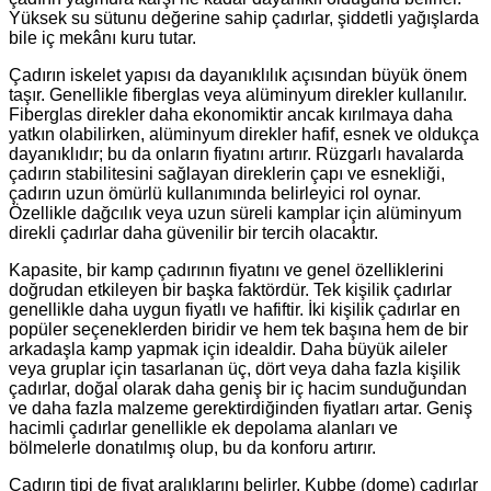
Yüksek su sütunu değerine sahip çadırlar, şiddetli yağışlarda
bile iç mekânı kuru tutar.
Çadırın iskelet yapısı da dayanıklılık açısından büyük önem
taşır. Genellikle fiberglas veya alüminyum direkler kullanılır.
Fiberglas direkler daha ekonomiktir ancak kırılmaya daha
yatkın olabilirken, alüminyum direkler hafif, esnek ve oldukça
dayanıklıdır; bu da onların fiyatını artırır. Rüzgarlı havalarda
çadırın stabilitesini sağlayan direklerin çapı ve esnekliği,
çadırın uzun ömürlü kullanımında belirleyici rol oynar.
Özellikle dağcılık veya uzun süreli kamplar için alüminyum
direkli çadırlar daha güvenilir bir tercih olacaktır.
Kapasite, bir kamp çadırının fiyatını ve genel özelliklerini
doğrudan etkileyen bir başka faktördür. Tek kişilik çadırlar
genellikle daha uygun fiyatlı ve hafiftir. İki kişilik çadırlar en
popüler seçeneklerden biridir ve hem tek başına hem de bir
arkadaşla kamp yapmak için idealdir. Daha büyük aileler
veya gruplar için tasarlanan üç, dört veya daha fazla kişilik
çadırlar, doğal olarak daha geniş bir iç hacim sunduğundan
ve daha fazla malzeme gerektirdiğinden fiyatları artar. Geniş
hacimli çadırlar genellikle ek depolama alanları ve
bölmelerle donatılmış olup, bu da konforu artırır.
Çadırın tipi de fiyat aralıklarını belirler. Kubbe (dome) çadırlar