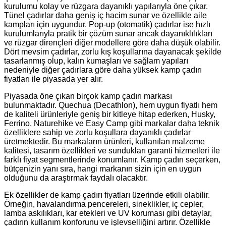
kurulumu kolay ve rüzgara dayanıklı yapılarıyla öne çıkar.
Tünel çadırlar daha geniş iç hacim sunar ve özellikle aile
kampları için uygundur. Pop-up (otomatik) çadırlar ise hızlı
kurulumlarıyla pratik bir çözüm sunar ancak dayanıklılıkları
ve rüzgar dirençleri diğer modellere göre daha düşük olabilir.
Dört mevsim çadırlar, zorlu kış koşullarına dayanacak şekilde
tasarlanmış olup, kalın kumaşları ve sağlam yapıları
nedeniyle diğer çadırlara göre daha yüksek kamp çadırı
fiyatları ile piyasada yer alır.
Piyasada öne çıkan birçok kamp çadırı markası
bulunmaktadır. Quechua (Decathlon), hem uygun fiyatlı hem
de kaliteli ürünleriyle geniş bir kitleye hitap ederken, Husky,
Ferrino, Naturehike ve Easy Camp gibi markalar daha teknik
özelliklere sahip ve zorlu koşullara dayanıklı çadırlar
üretmektedir. Bu markaların ürünleri, kullanılan malzeme
kalitesi, tasarım özellikleri ve sundukları garanti hizmetleri ile
farklı fiyat segmentlerinde konumlanır. Kamp çadırı seçerken,
bütçenizin yanı sıra, hangi markanın sizin için en uygun
olduğunu da araştırmak faydalı olacaktır.
Ek özellikler de kamp çadırı fiyatları üzerinde etkili olabilir.
Örneğin, havalandırma pencereleri, sineklikler, iç cepler,
lamba askılıkları, kar etekleri ve UV koruması gibi detaylar,
çadırın kullanım konforunu ve işlevselliğini artırır. Özellikle