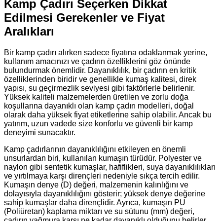
Kamp Çadırı Seçerken Dikkat
Edilmesi Gerekenler ve Fiyat
Aralıkları
Bir kamp çadırı alırken sadece fiyatına odaklanmak yerine,
kullanım amacınızı ve çadırın özelliklerini göz önünde
bulundurmak önemlidir. Dayanıklılık, bir çadırın en kritik
özelliklerinden biridir ve genellikle kumaş kalitesi, direk
yapısı, su geçirmezlik seviyesi gibi faktörlerle belirlenir.
Yüksek kaliteli malzemelerden üretilen ve zorlu doğa
koşullarına dayanıklı olan kamp çadırı modelleri, doğal
olarak daha yüksek fiyat etiketlerine sahip olabilir. Ancak bu
yatırım, uzun vadede size konforlu ve güvenli bir kamp
deneyimi sunacaktır.
Kamp çadırlarının dayanıklılığını etkileyen en önemli
unsurlardan biri, kullanılan kumaşın türüdür. Polyester ve
naylon gibi sentetik kumaşlar, hafiflikleri, suya dayanıklılıkları
ve yırtılmaya karşı dirençleri nedeniyle sıkça tercih edilir.
Kumaşın denye (D) değeri, malzemenin kalınlığını ve
dolayısıyla dayanıklılığını gösterir; yüksek denye değerine
sahip kumaşlar daha dirençlidir. Ayrıca, kumaşın PU
(Poliüretan) kaplama miktarı ve su sütunu (mm) değeri,
çadırın yağmura karşı ne kadar dayanıklı olduğunu belirler.