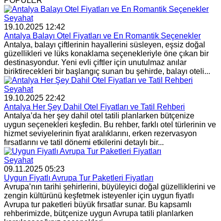
POPÜLER
Seyahat
19.10.2025 12:42
Antalya Balayı Otel Fiyatları ve En Romantik Seçenekler
Antalya, balayı çiftlerinin hayallerini süsleyen, eşsiz doğal
güzellikleri ve lüks konaklama seçenekleriyle öne çıkan bir
destinasyondur. Yeni evli çiftler için unutulmaz anılar
biriktirecekleri bir başlangıç sunan bu şehirde, balayı oteli...
Seyahat
19.10.2025 22:42
Antalya Her Şey Dahil Otel Fiyatları ve Tatil Rehberi
Antalya’da her şey dahil otel tatili planlarken bütçenize
uygun seçenekleri keşfedin. Bu rehber, farklı otel türlerinin ve
hizmet seviyelerinin fiyat aralıklarını, erken rezervasyon
fırsatlarını ve tatil dönemi etkilerini detaylı bir...
Seyahat
09.11.2025 05:23
Uygun Fiyatlı Avrupa Tur Paketleri Fiyatları
Avrupa’nın tarihi şehirlerini, büyüleyici doğal güzelliklerini ve
zengin kültürünü keşfetmek isteyenler için uygun fiyatlı
Avrupa tur paketleri büyük fırsatlar sunar. Bu kapsamlı
rehberimizde, bütçenize uygun Avrupa tatili planlarken