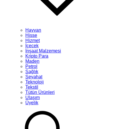
Hayvan
Hisse
Hizmet
İçecek
İnşaat Malzemesi
Kripto Para
Maden
Petrol
Sağlık
Seyahat
Teknoloji
Tekstil
Tütün Ürünleri
Ulaşım
Üyelik