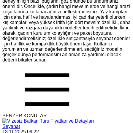
deneyim için bazı ipuçlarını göz önünde bulundurmanız
önemlidir. Öncelikle, çadırı hangi mevsimlerde ve hangi arazi
koşullarında kullanacağınızı netleştirmelisiniz. Yaz kampları
için daha hafif ve havalandırması iyi çadırlar yeterli olurken,
kış kampları veya yüksek irtifa için dört mevsim özellikli, daha
yalıtımlı ve rüzgara dayanıklı modeller tercih edilmelidir. İkinci
olarak, çadırın kurulum kolaylığını ve paket boyutunu
değerlendirmelisiniz; özellikle sırt çantasıyla seyahat edenler
için hafiflik ve kompaktlık büyük önem taşır. Kullanıcı
yorumları ve uzman değerlendirmeleri, seçtiğiniz modelin
gerçek dünya performansını anlamanıza yardımcı olacak
değerli bilgiler sunar.
BENZER KONULAR
Seyahat
13.11.2025 09:22