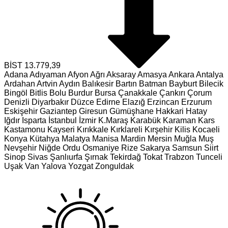
BİST
13.779,39
Adana
Adıyaman
Afyon
Ağrı
Aksaray
Amasya
Ankara
Antalya
Ardahan
Artvin
Aydın
Balıkesir
Bartın
Batman
Bayburt
Bilecik
Bingöl
Bitlis
Bolu
Burdur
Bursa
Çanakkale
Çankırı
Çorum
Denizli
Diyarbakır
Düzce
Edirne
Elazığ
Erzincan
Erzurum
Eskişehir
Gaziantep
Giresun
Gümüşhane
Hakkari
Hatay
Iğdır
Isparta
İstanbul
İzmir
K.Maraş
Karabük
Karaman
Kars
Kastamonu
Kayseri
Kırıkkale
Kırklareli
Kırşehir
Kilis
Kocaeli
Konya
Kütahya
Malatya
Manisa
Mardin
Mersin
Muğla
Muş
Nevşehir
Niğde
Ordu
Osmaniye
Rize
Sakarya
Samsun
Siirt
Sinop
Sivas
Şanlıurfa
Şırnak
Tekirdağ
Tokat
Trabzon
Tunceli
Uşak
Van
Yalova
Yozgat
Zonguldak