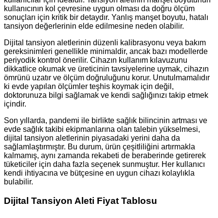
kullanıcının kol çevresine uygun olması da doğru ölçüm
sonuçları için kritik bir detaydır. Yanlış manşet boyutu, hatalı
tansiyon değerlerinin elde edilmesine neden olabilir.
Dijital tansiyon aletlerinin düzenli kalibrasyonu veya bakım
gereksinimleri genellikle minimaldir, ancak bazı modellerde
periyodik kontrol önerilir. Cihazın kullanım kılavuzunu
dikkatlice okumak ve üreticinin tavsiyelerine uymak, cihazın
ömrünü uzatır ve ölçüm doğruluğunu korur. Unutulmamalıdır
ki evde yapılan ölçümler teşhis koymak için değil,
doktorunuza bilgi sağlamak ve kendi sağlığınızı takip etmek
içindir.
Son yıllarda, pandemi ile birlikte sağlık bilincinin artması ve
evde sağlık takibi ekipmanlarına olan talebin yükselmesi,
dijital tansiyon aletlerinin piyasadaki yerini daha da
sağlamlaştırmıştır. Bu durum, ürün çeşitliliğini artırmakla
kalmamış, aynı zamanda rekabeti de beraberinde getirerek
tüketiciler için daha fazla seçenek sunmuştur. Her kullanıcı
kendi ihtiyacına ve bütçesine en uygun cihazı kolaylıkla
bulabilir.
Dijital Tansiyon Aleti Fiyat Tablosu