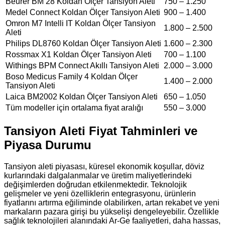
Beurer BM 28 Koldan Ölçer Tansiyon Aleti
750 – 1.250
Medel Connect Koldan Ölçer Tansiyon Aleti
900 – 1.400
Omron M7 Intelli IT Koldan Ölçer Tansiyon
1.800 – 2.500
Aleti
Philips DL8760 Koldan Ölçer Tansiyon Aleti
1.600 – 2.300
Rossmax X1 Koldan Ölçer Tansiyon Aleti
700 – 1.100
Withings BPM Connect Akıllı Tansiyon Aleti
2.000 – 3.000
Boso Medicus Family 4 Koldan Ölçer
1.400 – 2.000
Tansiyon Aleti
Laica BM2002 Koldan Ölçer Tansiyon Aleti
650 – 1.050
Tüm modeller için ortalama fiyat aralığı
550 – 3.000
Tansiyon Aleti Fiyat Tahminleri ve
Piyasa Durumu
Tansiyon aleti piyasası, küresel ekonomik koşullar, döviz
kurlarındaki dalgalanmalar ve üretim maliyetlerindeki
değişimlerden doğrudan etkilenmektedir. Teknolojik
gelişmeler ve yeni özelliklerin entegrasyonu, ürünlerin
fiyatlarını artırma eğiliminde olabilirken, artan rekabet ve yeni
markaların pazara girişi bu yükselişi dengeleyebilir. Özellikle
sağlık teknolojileri alanındaki Ar-Ge faaliyetleri, daha hassas,