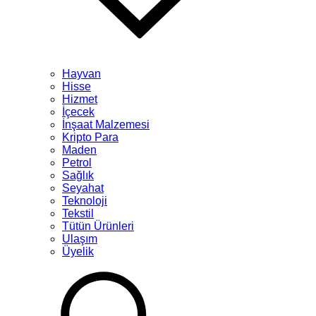
Hayvan
Hisse
Hizmet
İçecek
İnşaat Malzemesi
Kripto Para
Maden
Petrol
Sağlık
Seyahat
Teknoloji
Tekstil
Tütün Ürünleri
Ulaşım
Üyelik