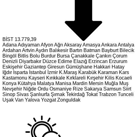
BİST
13.779,39
Adana
Adıyaman
Afyon
Ağrı
Aksaray
Amasya
Ankara
Antalya
Ardahan
Artvin
Aydın
Balıkesir
Bartın
Batman
Bayburt
Bilecik
Bingöl
Bitlis
Bolu
Burdur
Bursa
Çanakkale
Çankırı
Çorum
Denizli
Diyarbakır
Düzce
Edirne
Elazığ
Erzincan
Erzurum
Eskişehir
Gaziantep
Giresun
Gümüşhane
Hakkari
Hatay
Iğdır
Isparta
İstanbul
İzmir
K.Maraş
Karabük
Karaman
Kars
Kastamonu
Kayseri
Kırıkkale
Kırklareli
Kırşehir
Kilis
Kocaeli
Konya
Kütahya
Malatya
Manisa
Mardin
Mersin
Muğla
Muş
Nevşehir
Niğde
Ordu
Osmaniye
Rize
Sakarya
Samsun
Siirt
Sinop
Sivas
Şanlıurfa
Şırnak
Tekirdağ
Tokat
Trabzon
Tunceli
Uşak
Van
Yalova
Yozgat
Zonguldak