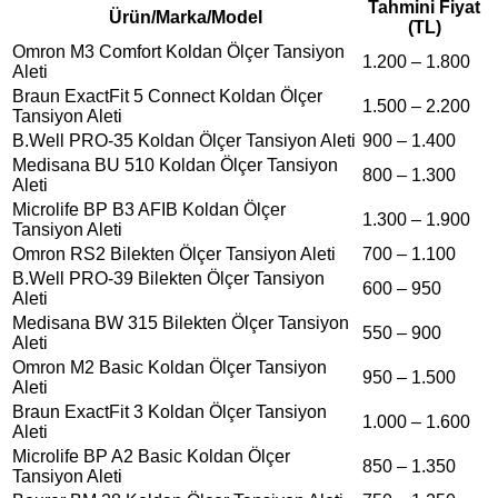
Tahmini Fiyat
Ürün/Marka/Model
(TL)
Omron M3 Comfort Koldan Ölçer Tansiyon
1.200 – 1.800
Aleti
Braun ExactFit 5 Connect Koldan Ölçer
1.500 – 2.200
Tansiyon Aleti
B.Well PRO-35 Koldan Ölçer Tansiyon Aleti
900 – 1.400
Medisana BU 510 Koldan Ölçer Tansiyon
800 – 1.300
Aleti
Microlife BP B3 AFIB Koldan Ölçer
1.300 – 1.900
Tansiyon Aleti
Omron RS2 Bilekten Ölçer Tansiyon Aleti
700 – 1.100
B.Well PRO-39 Bilekten Ölçer Tansiyon
600 – 950
Aleti
Medisana BW 315 Bilekten Ölçer Tansiyon
550 – 900
Aleti
Omron M2 Basic Koldan Ölçer Tansiyon
950 – 1.500
Aleti
Braun ExactFit 3 Koldan Ölçer Tansiyon
1.000 – 1.600
Aleti
Microlife BP A2 Basic Koldan Ölçer
850 – 1.350
Tansiyon Aleti