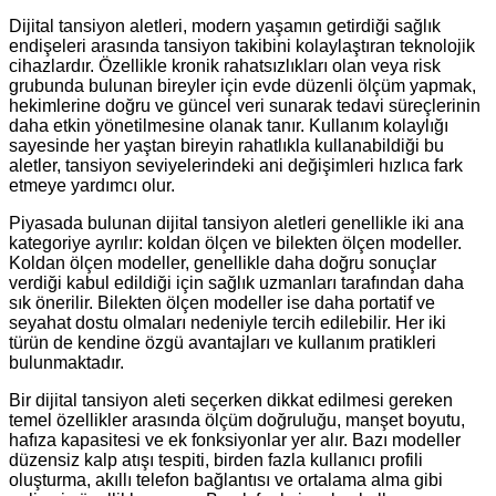
Dijital tansiyon aletleri, modern yaşamın getirdiği sağlık
endişeleri arasında tansiyon takibini kolaylaştıran teknolojik
cihazlardır. Özellikle kronik rahatsızlıkları olan veya risk
grubunda bulunan bireyler için evde düzenli ölçüm yapmak,
hekimlerine doğru ve güncel veri sunarak tedavi süreçlerinin
daha etkin yönetilmesine olanak tanır. Kullanım kolaylığı
sayesinde her yaştan bireyin rahatlıkla kullanabildiği bu
aletler, tansiyon seviyelerindeki ani değişimleri hızlıca fark
etmeye yardımcı olur.
Piyasada bulunan dijital tansiyon aletleri genellikle iki ana
kategoriye ayrılır: koldan ölçen ve bilekten ölçen modeller.
Koldan ölçen modeller, genellikle daha doğru sonuçlar
verdiği kabul edildiği için sağlık uzmanları tarafından daha
sık önerilir. Bilekten ölçen modeller ise daha portatif ve
seyahat dostu olmaları nedeniyle tercih edilebilir. Her iki
türün de kendine özgü avantajları ve kullanım pratikleri
bulunmaktadır.
Bir dijital tansiyon aleti seçerken dikkat edilmesi gereken
temel özellikler arasında ölçüm doğruluğu, manşet boyutu,
hafıza kapasitesi ve ek fonksiyonlar yer alır. Bazı modeller
düzensiz kalp atışı tespiti, birden fazla kullanıcı profili
oluşturma, akıllı telefon bağlantısı ve ortalama alma gibi