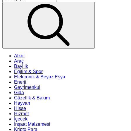
Alkol
Araç
Bayilik
Eğitim & Spor
Elektronik & Beyaz Eşya
Enerji
Gayrimenkul
Gıda
Güzellik & Bakım
Hayvan
Hisse
Hizmet
İçecek
İnşaat Malzemesi
Kripto Para