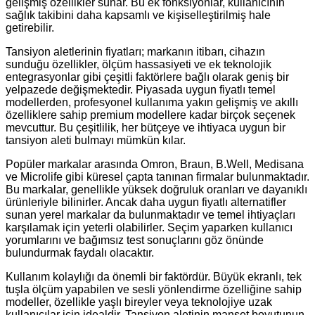
gelişmiş özellikler sunar. Bu ek fonksiyonlar, kullanıcının
sağlık takibini daha kapsamlı ve kişiselleştirilmiş hale
getirebilir.
Tansiyon aletlerinin fiyatları; markanın itibarı, cihazın
sunduğu özellikler, ölçüm hassasiyeti ve ek teknolojik
entegrasyonlar gibi çeşitli faktörlere bağlı olarak geniş bir
yelpazede değişmektedir. Piyasada uygun fiyatlı temel
modellerden, profesyonel kullanıma yakın gelişmiş ve akıllı
özelliklere sahip premium modellere kadar birçok seçenek
mevcuttur. Bu çeşitlilik, her bütçeye ve ihtiyaca uygun bir
tansiyon aleti bulmayı mümkün kılar.
Popüler markalar arasında Omron, Braun, B.Well, Medisana
ve Microlife gibi küresel çapta tanınan firmalar bulunmaktadır.
Bu markalar, genellikle yüksek doğruluk oranları ve dayanıklı
ürünleriyle bilinirler. Ancak daha uygun fiyatlı alternatifler
sunan yerel markalar da bulunmaktadır ve temel ihtiyaçları
karşılamak için yeterli olabilirler. Seçim yaparken kullanıcı
yorumlarını ve bağımsız test sonuçlarını göz önünde
bulundurmak faydalı olacaktır.
Kullanım kolaylığı da önemli bir faktördür. Büyük ekranlı, tek
tuşla ölçüm yapabilen ve sesli yönlendirme özelliğine sahip
modeller, özellikle yaşlı bireyler veya teknolojiye uzak
kullanıcılar için idealdir. Tansiyon aletinin manşet boyutunun