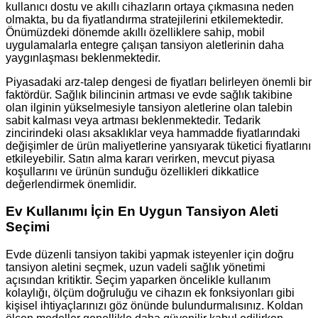
kullanıcı dostu ve akıllı cihazların ortaya çıkmasına neden
olmakta, bu da fiyatlandırma stratejilerini etkilemektedir.
Önümüzdeki dönemde akıllı özelliklere sahip, mobil
uygulamalarla entegre çalışan tansiyon aletlerinin daha
yaygınlaşması beklenmektedir.
Piyasadaki arz-talep dengesi de fiyatları belirleyen önemli bir
faktördür. Sağlık bilincinin artması ve evde sağlık takibine
olan ilginin yükselmesiyle tansiyon aletlerine olan talebin
sabit kalması veya artması beklenmektedir. Tedarik
zincirindeki olası aksaklıklar veya hammadde fiyatlarındaki
değişimler de ürün maliyetlerine yansıyarak tüketici fiyatlarını
etkileyebilir. Satın alma kararı verirken, mevcut piyasa
koşullarını ve ürünün sunduğu özellikleri dikkatlice
değerlendirmek önemlidir.
Ev Kullanımı İçin En Uygun Tansiyon Aleti
Seçimi
Evde düzenli tansiyon takibi yapmak isteyenler için doğru
tansiyon aletini seçmek, uzun vadeli sağlık yönetimi
açısından kritiktir. Seçim yaparken öncelikle kullanım
kolaylığı, ölçüm doğruluğu ve cihazın ek fonksiyonları gibi
kişisel ihtiyaçlarınızı göz önünde bulundurmalısınız. Koldan