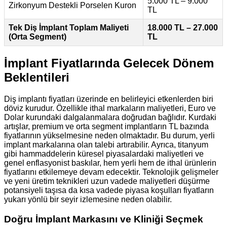
5.000 TL – 9.000
Zirkonyum Destekli Porselen Kuron
TL
Tek Diş İmplant Toplam Maliyeti
18.000 TL – 27.000
(Orta Segment)
TL
İmplant Fiyatlarında Gelecek Dönem
Beklentileri
Diş implantı fiyatları üzerinde en belirleyici etkenlerden biri
döviz kurudur. Özellikle ithal markaların maliyetleri, Euro ve
Dolar kurundaki dalgalanmalara doğrudan bağlıdır. Kurdaki
artışlar, premium ve orta segment implantların TL bazında
fiyatlarının yükselmesine neden olmaktadır. Bu durum, yerli
implant markalarına olan talebi artırabilir. Ayrıca, titanyum
gibi hammaddelerin küresel piyasalardaki maliyetleri ve
genel enflasyonist baskılar, hem yerli hem de ithal ürünlerin
fiyatlarını etkilemeye devam edecektir. Teknolojik gelişmeler
ve yeni üretim teknikleri uzun vadede maliyetleri düşürme
potansiyeli taşısa da kısa vadede piyasa koşulları fiyatların
yukarı yönlü bir seyir izlemesine neden olabilir.
Doğru İmplant Markasını ve Kliniği Seçmek