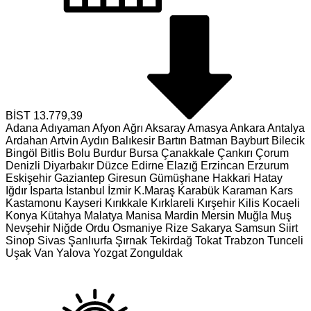
BİST
13.779,39
Adana
Adıyaman
Afyon
Ağrı
Aksaray
Amasya
Ankara
Antalya
Ardahan
Artvin
Aydın
Balıkesir
Bartın
Batman
Bayburt
Bilecik
Bingöl
Bitlis
Bolu
Burdur
Bursa
Çanakkale
Çankırı
Çorum
Denizli
Diyarbakır
Düzce
Edirne
Elazığ
Erzincan
Erzurum
Eskişehir
Gaziantep
Giresun
Gümüşhane
Hakkari
Hatay
Iğdır
Isparta
İstanbul
İzmir
K.Maraş
Karabük
Karaman
Kars
Kastamonu
Kayseri
Kırıkkale
Kırklareli
Kırşehir
Kilis
Kocaeli
Konya
Kütahya
Malatya
Manisa
Mardin
Mersin
Muğla
Muş
Nevşehir
Niğde
Ordu
Osmaniye
Rize
Sakarya
Samsun
Siirt
Sinop
Sivas
Şanlıurfa
Şırnak
Tekirdağ
Tokat
Trabzon
Tunceli
Uşak
Van
Yalova
Yozgat
Zonguldak