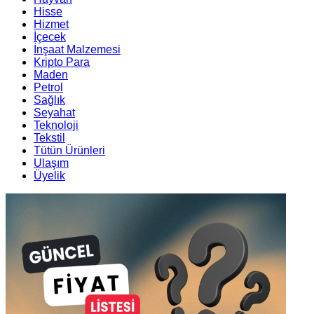
Hisse
Hizmet
İçecek
İnşaat Malzemesi
Kripto Para
Maden
Petrol
Sağlık
Seyahat
Teknoloji
Tekstil
Tütün Ürünleri
Ulaşım
Üyelik