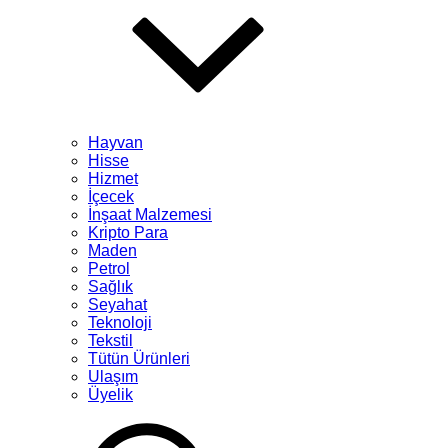
Hayvan
Hisse
Hizmet
İçecek
İnşaat Malzemesi
Kripto Para
Maden
Petrol
Sağlık
Seyahat
Teknoloji
Tekstil
Tütün Ürünleri
Ulaşım
Üyelik