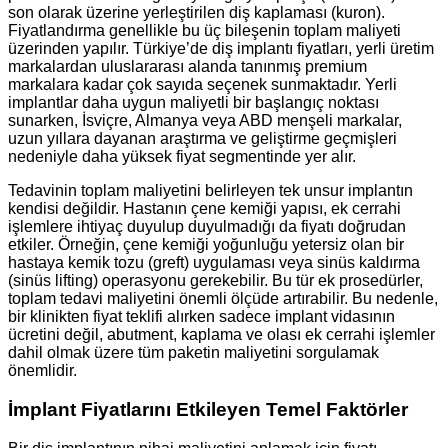
son olarak üzerine yerleştirilen diş kaplaması (kuron).
Fiyatlandırma genellikle bu üç bileşenin toplam maliyeti
üzerinden yapılır. Türkiye’de diş implantı fiyatları, yerli üretim
markalardan uluslararası alanda tanınmış premium
markalara kadar çok sayıda seçenek sunmaktadır. Yerli
implantlar daha uygun maliyetli bir başlangıç noktası
sunarken, İsviçre, Almanya veya ABD menşeli markalar,
uzun yıllara dayanan araştırma ve geliştirme geçmişleri
nedeniyle daha yüksek fiyat segmentinde yer alır.
Tedavinin toplam maliyetini belirleyen tek unsur implantın
kendisi değildir. Hastanın çene kemiği yapısı, ek cerrahi
işlemlere ihtiyaç duyulup duyulmadığı da fiyatı doğrudan
etkiler. Örneğin, çene kemiği yoğunluğu yetersiz olan bir
hastaya kemik tozu (greft) uygulaması veya sinüs kaldırma
(sinüs lifting) operasyonu gerekebilir. Bu tür ek prosedürler,
toplam tedavi maliyetini önemli ölçüde artırabilir. Bu nedenle,
bir klinikten fiyat teklifi alırken sadece implant vidasının
ücretini değil, abutment, kaplama ve olası ek cerrahi işlemler
dahil olmak üzere tüm paketin maliyetini sorgulamak
önemlidir.
İmplant Fiyatlarını Etkileyen Temel Faktörler