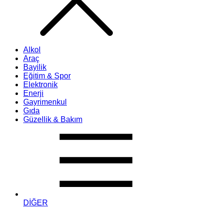
Alkol
Araç
Bayilik
Eğitim & Spor
Elektronik
Enerji
Gayrimenkul
Gıda
Güzellik & Bakım
DİĞER