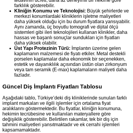
tedavinin ücreti, daha az deneyimli bir hekime göre
farklılık gösterebilir.
Kliniğin Konumu ve Teknolojisi:
Büyük şehirlerde ve
merkezi konumlardaki kliniklerin işletme maliyetleri
daha yüksek olduğu için bu durum fiyatlara yansıyabilir.
Aynı zamanda, üç boyutlu tomografi ve dijital ölçü
sistemleri gibi ileri teknolojileri kullanan klinikler, daha
hassas ve başarılı sonuçlar sundukları için fiyatları
daha yüksek olabilir.
Üst Yapı Protezinin Türü:
İmplantın üzerine gelen
kaplamanın malzemesi de fiyatı etkiler. Metal destekli
porselen kaplamalar daha ekonomik bir seçenekken,
estetik ve dayanıklılık açısından üstün olan zirkonyum
veya tam seramik (E-max) kaplamaların maliyeti daha
fazladır.
Güncel Diş İmplantı Fiyatları Tablosu
Aşağıdaki tablo, Türkiye’deki diş kliniklerinde sunulan farklı
implant markaları ve ilgili işlemler için ortalama fiyat
aralıklarını göstermektedir. Bu fiyatlar, kliniğin konumuna,
hekimin tecrübesine ve kullanılan materyallere göre
değişiklik gösterebilir. Belirtilen rakamlar, tek bir diş için
tahmini maliyetleri yansıtmaktadır ve ek cerrahi işlemleri
kapsamamaktadır.