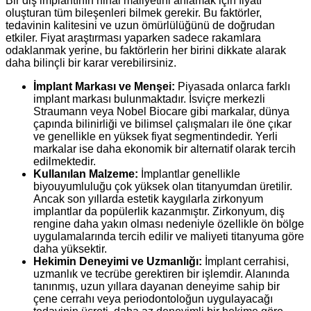
Bir diş implantının nihai maliyetini anlamak için fiyatı
oluşturan tüm bileşenleri bilmek gerekir. Bu faktörler,
tedavinin kalitesini ve uzun ömürlülüğünü de doğrudan
etkiler. Fiyat araştırması yaparken sadece rakamlara
odaklanmak yerine, bu faktörlerin her birini dikkate alarak
daha bilinçli bir karar verebilirsiniz.
İmplant Markası ve Menşei:
Piyasada onlarca farklı
implant markası bulunmaktadır. İsviçre merkezli
Straumann veya Nobel Biocare gibi markalar, dünya
çapında bilinirliği ve bilimsel çalışmaları ile öne çıkar
ve genellikle en yüksek fiyat segmentindedir. Yerli
markalar ise daha ekonomik bir alternatif olarak tercih
edilmektedir.
Kullanılan Malzeme:
İmplantlar genellikle
biyouyumluluğu çok yüksek olan titanyumdan üretilir.
Ancak son yıllarda estetik kaygılarla zirkonyum
implantlar da popülerlik kazanmıştır. Zirkonyum, diş
rengine daha yakın olması nedeniyle özellikle ön bölge
uygulamalarında tercih edilir ve maliyeti titanyuma göre
daha yüksektir.
Hekimin Deneyimi ve Uzmanlığı:
İmplant cerrahisi,
uzmanlık ve tecrübe gerektiren bir işlemdir. Alanında
tanınmış, uzun yıllara dayanan deneyime sahip bir
çene cerrahı veya periodontoloğun uygulayacağı