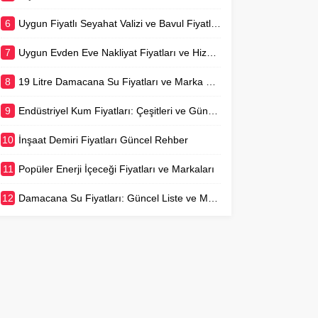
6
Uygun Fiyatlı Seyahat Valizi ve Bavul Fiyatları Rehberi
7
Uygun Evden Eve Nakliyat Fiyatları ve Hizmet Detayları
8
19 Litre Damacana Su Fiyatları ve Marka Karşılaştırması
9
Endüstriyel Kum Fiyatları: Çeşitleri ve Güncel Piyasa Değerleri
10
İnşaat Demiri Fiyatları Güncel Rehber
11
Popüler Enerji İçeceği Fiyatları ve Markaları
12
Damacana Su Fiyatları: Güncel Liste ve Marka Karşılaştırması