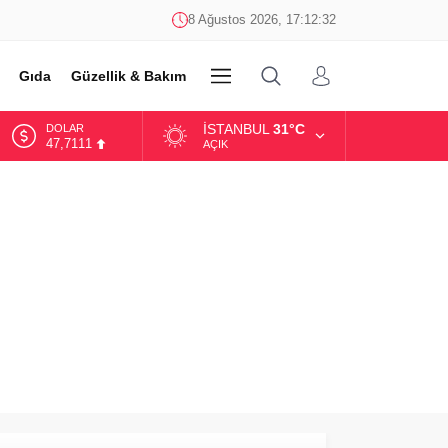
8 Ağustos 2026, 17:12:32
Gıda
Güzellik & Bakım
DİĞER
İSTANBUL
31°C
DOLAR
47,7111
AÇIK
EURO
55,1881
ALTIN
6.660,55
BİST
13.779,39