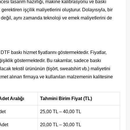
öncesi tasarım hazırlığı, makine kalibrasyonu ve baskı
gerektiren işçilik maliyetlerini oluşturur. Dolayısıyla, bir
 değil, aynı zamanda teknoloji ve emek maliyetlerini de
TF baskı hizmet fiyatlarını göstermektedir. Fiyatlar,
işiklik göstermektedir. Bu rakamlar, sadece baskı
cak tekstil ürününün (tişört, sweatshirt vb.) maliyetini
izmet alınan firmaya ve kullanılan malzemenin kalitesine
Adet Aralığı
Tahmini Birim Fiyat (TL)
det
25,00 TL – 40,00 TL
Adet
20,00 TL – 30,00 TL