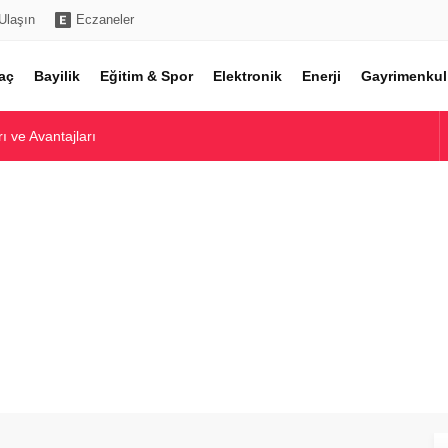
Ulaşın
Eczaneler
aç
Bayilik
Eğitim & Spor
Elektronik
Enerji
Gayrimenkul
ı ve Avantajları
e En İyi Modeller
ı ve En İyi Modeller
 En İyi Modelleri
cel Marka ve Kalınlık Rehberi