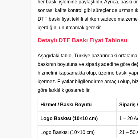
her baskı işlemine paylaştırılır. Ayrıca, baskı 
sonrası kalite kontrol gibi süreçler de uzmanlık 
DTF baskı fiyat teklifi alırken sadece malzeme
içerdiğini unutmamak gerekir.
Detaylı DTF Baskı Fiyat Tablosu
Aşağıdaki tablo, Türkiye pazarındaki ortalama D
baskının boyutuna ve sipariş adedine göre değ
hizmetini kapsamakta olup, üzerine baskı yapıla
içermez. Fiyatlar bilgilendirme amaçlı olup, h
göre farklılık gösterebilir.
Hizmet / Baskı Boyutu
Sipariş 
Logo Baskısı (10×10 cm)
1 – 20 A
Logo Baskısı (10×10 cm)
21 – 50 