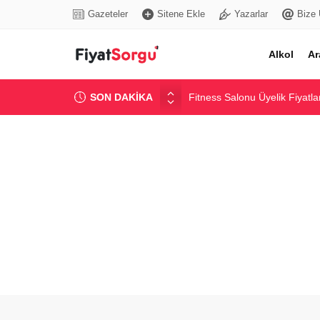
Gazeteler
Sitene Ekle
Yazarlar
Bize 
Alkol
Ar
SON DAKİKA
Fitness Salonu Üyelik Fiyatlar
Kablosuz Kulaklık Fiyatları v
Dijital Tansiyon Aleti Fiyatlar
Elektrikli Scooter Fiyatları ve
Alçıpan Levha Fiyatları: Gün