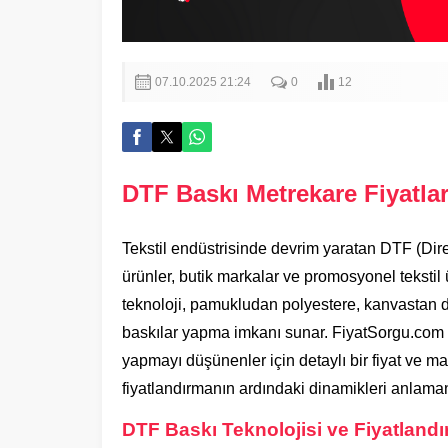
07.10.2025 21:24
0
12
DTF Baskı Metrekare Fiyatlar
Tekstil endüstrisinde devrim yaratan DTF (Direct
ürünler, butik markalar ve promosyonel tekstil 
teknoloji, pamukludan polyestere, kanvastan de
baskılar yapma imkanı sunar. FiyatSorgu.com 
yapmayı düşünenler için detaylı bir fiyat ve ma
fiyatlandırmanın ardındaki dinamikleri anlaman
DTF Baskı Teknolojisi ve Fiyatlandı