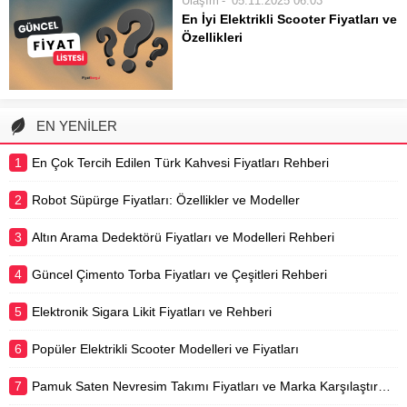
Ulaşım
05.11.2025 06:03
pratik ve çevre dostu bir alternatif
En İyi Elektrikli Scooter Fiyatları ve
sunmaktadır. Trafik sıkışıklığından
Özellikleri
kurtulmak, toplu taşımaya alternatif
Modern şehir yaşamının vazgeçilmez
bulmak veya...
bir parçası haline gelen elektrikli
scooterlar, hem çevre dostu hem de
pratik bir ulaşım çözümü
EN YENİLER
sunmaktadır. Yoğun trafikte zaman
kazanmak, kısa mesafeleri keyifli
1
En Çok Tercih Edilen Türk Kahvesi Fiyatları Rehberi
hale getirmek ve...
2
Robot Süpürge Fiyatları: Özellikler ve Modeller
3
Altın Arama Dedektörü Fiyatları ve Modelleri Rehberi
4
Güncel Çimento Torba Fiyatları ve Çeşitleri Rehberi
5
Elektronik Sigara Likit Fiyatları ve Rehberi
6
Popüler Elektrikli Scooter Modelleri ve Fiyatları
7
Pamuk Saten Nevresim Takımı Fiyatları ve Marka Karşılaştırması