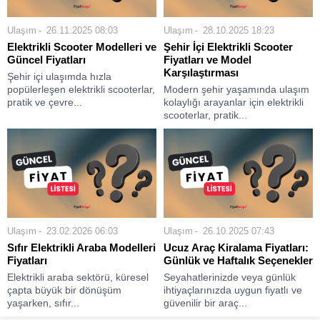
Ulaşım
26.11.2025 08:03
Ulaşım
28.10.2025 18:23
Elektrikli Scooter Modelleri ve
Şehir İçi Elektrikli Scooter
Güncel Fiyatları
Fiyatları ve Model
Karşılaştırması
Şehir içi ulaşımda hızla
popülerleşen elektrikli scooterlar,
Modern şehir yaşamında ulaşım
pratik ve çevre...
kolaylığı arayanlar için elektrikli
scooterlar, pratik...
Ulaşım
23.02.2026 06:03
Ulaşım
26.10.2025 07:43
Sıfır Elektrikli Araba Modelleri
Ucuz Araç Kiralama Fiyatları:
Fiyatları
Günlük ve Haftalık Seçenekler
Elektrikli araba sektörü, küresel
Seyahatlerinizde veya günlük
çapta büyük bir dönüşüm
ihtiyaçlarınızda uygun fiyatlı ve
yaşarken, sıfır...
güvenilir bir araç...