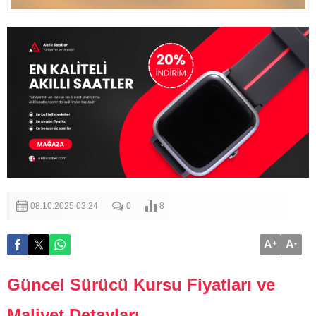
08.10.2025 03:24
0
8
A
+
A
-
Güncel Sürücü Kursu Fiyatları ve
Maliyet Detayları