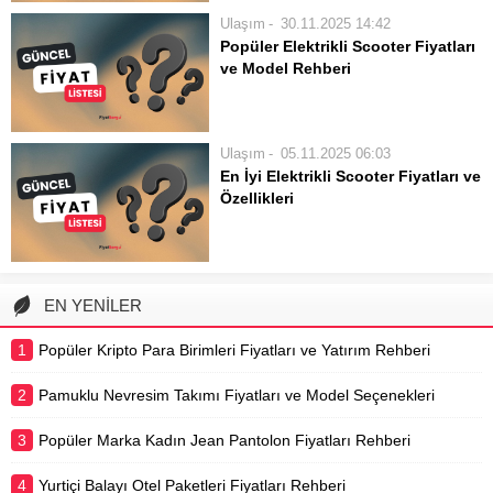
sunmaktadır. Farklı segmentlerdeki
Ulaşım
30.11.2025 14:42
araçlar ve firmalar arasındaki fiyat
Popüler Elektrikli Scooter Fiyatları
karşılaştırmaları, kullanıcıların
ve Model Rehberi
ihtiyaçlarına en uygun tercihi
Son yılların en dikkat çekici ulaşım
yapmalarını sağlar. Araç...
araçlarından biri olan elektrikli
scooterlar, şehir içi kısa mesafelerde
Ulaşım
05.11.2025 06:03
pratik ve çevre dostu bir alternatif
En İyi Elektrikli Scooter Fiyatları ve
sunmaktadır. Trafik sıkışıklığından
Özellikleri
kurtulmak, toplu taşımaya alternatif
Modern şehir yaşamının vazgeçilmez
bulmak veya...
bir parçası haline gelen elektrikli
scooterlar, hem çevre dostu hem de
pratik bir ulaşım çözümü
EN YENİLER
sunmaktadır. Yoğun trafikte zaman
kazanmak, kısa mesafeleri keyifli
1
Popüler Kripto Para Birimleri Fiyatları ve Yatırım Rehberi
hale getirmek ve...
2
Pamuklu Nevresim Takımı Fiyatları ve Model Seçenekleri
3
Popüler Marka Kadın Jean Pantolon Fiyatları Rehberi
4
Yurtiçi Balayı Otel Paketleri Fiyatları Rehberi