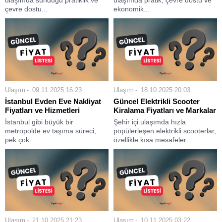
ulaşımda sunduğu pratiklik ve
ulaşımda pratik, çevre dostu ve
çevre dostu...
ekonomik...
Ulaşım
09.11.2025 16:23
Ulaşım
18.10.2025 20:03
İstanbul Evden Eve Nakliyat
Güncel Elektrikli Scooter
Fiyatları ve Hizmetleri
Kiralama Fiyatları ve Markalar
İstanbul gibi büyük bir
Şehir içi ulaşımda hızla
metropolde ev taşıma süreci,
popülerleşen elektrikli scooterlar,
pek çok...
özellikle kısa mesafeler...
Ulaşım
21.10.2025 21:23
Ulaşım
10.11.2025 03:22