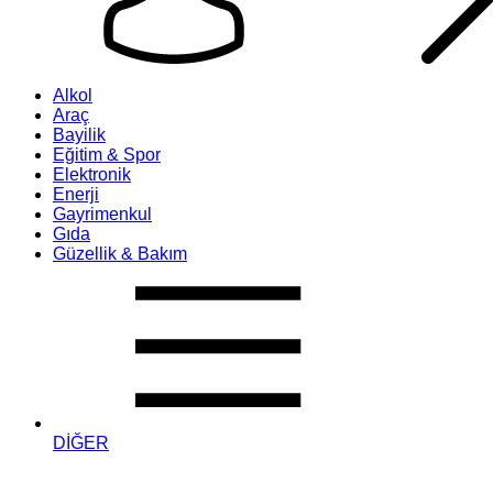
Alkol
Araç
Bayilik
Eğitim & Spor
Elektronik
Enerji
Gayrimenkul
Gıda
Güzellik & Bakım
DİĞER