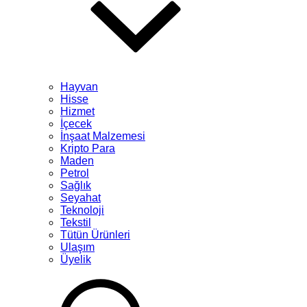
Hayvan
Hisse
Hizmet
İçecek
İnşaat Malzemesi
Kripto Para
Maden
Petrol
Sağlık
Seyahat
Teknoloji
Tekstil
Tütün Ürünleri
Ulaşım
Üyelik