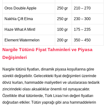
Oros Double Apple
250 gr
210 – 270
Nakhla Çift Elma
250 gr
230 – 300
Haze What A Mint!
100 gr
175 – 235
Element Watermelon
200 gr
350 – 450
Nargile Tütünü Fiyat Tahminleri ve Piyasa
Değişimleri
Nargile tütünü fiyatları, dinamik piyasa koşullarına göre
sürekli değişebilir. Gelecekteki fiyat değişimleri üzerinde
döviz kurları, hammadde maliyetleri ve uluslararası tedarik
zincirindeki olası aksaklıklar önemli rol oynayacaktır.
Özellikle ithal tütünlerde, Türk Lirası’nın değeri fiyatları
doğrudan etkiler. Tütün yaprağı gibi ana hammaddelerin