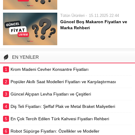
modelin bulunması, kullanıcıların
güncel fiyatları hakkında kapsamlı
doğru seçimi yaparken...
bilgilere ulaşın. Isıtma teknolojisiyle
Tütün Ürünleri
15.11.2025 22:44
çalışan bu cihazların farklı modellerini
Güncel Boş Makaron Fiyatları ve
ve Heets tütün çubuklarının çeşitlerini
Marka Rehberi
keşfedin. Fiyatları etkileyen temel
Tütün ürünleri kullanıcıları için
faktörler ve piyasa...
vazgeçilmez olan boş makaronlar,
tütün sarma deneyiminin temelini
oluşturur. Bu rehberimizde, farklı
EN YENİLER
markaların güncel makaron
fiyatlarını, piyasadaki seçenekleri ve
1
Krom Madeni Cevher Konsantre Fiyatları
fiyatları etkileyen temel unsurları
detaylı bir şekilde...
2
Popüler Akıllı Saat Modelleri Fiyatları ve Karşılaştırması
3
Güncel Alçıpan Levha Fiyatları ve Çeşitleri
4
Diş Teli Fiyatları: Şeffaf Plak ve Metal Braket Maliyetleri
5
En Çok Tercih Edilen Türk Kahvesi Fiyatları Rehberi
6
Robot Süpürge Fiyatları: Özellikler ve Modeller