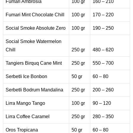
Fumari Ambrosia
100 gr
160 – 210
Fumari Mint Chocolate Chill
100 gr
170 – 220
Social Smoke Absolute Zero
100 gr
190 – 250
Social Smoke Watermelon
Chill
250 gr
480 – 620
Tangiers Birquq Cane Mint
250 gr
550 – 700
Serbetli Ice Bonbon
50 gr
60 – 80
Serbetli Bodrum Mandalina
250 gr
200 – 260
Lirra Mango Tango
100 gr
90 – 120
Lirra Coffee Caramel
250 gr
280 – 350
Oros Tropicana
50 gr
60 – 80