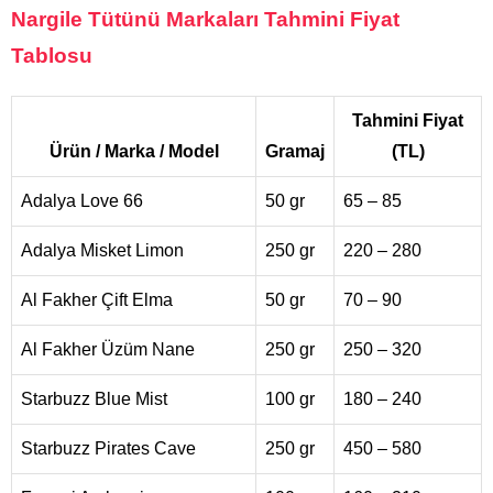
Nargile Tütünü Markaları Tahmini Fiyat
Tablosu
Tahmini Fiyat
Ürün / Marka / Model
Gramaj
(TL)
Adalya Love 66
50 gr
65 – 85
Adalya Misket Limon
250 gr
220 – 280
Al Fakher Çift Elma
50 gr
70 – 90
Al Fakher Üzüm Nane
250 gr
250 – 320
Starbuzz Blue Mist
100 gr
180 – 240
Starbuzz Pirates Cave
250 gr
450 – 580