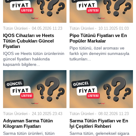
Tütün Ürünleri
04.05.2026 11:23
Tütün Ürünleri
10.11.2025 01:03
IQOS Cihazları ve Heets
Pipo Tütünü Fiyatları ve En
Tütün Çubukları Güncel
Popüler Markalar
Fiyatları
Pipo tütünü, özel aroması ve
IQOS ve Heets tütün ürünlerinin
farklı içim deneyimi sunmasıyla
güncel fiyatları hakkında
tutkunları...
kapsamlı bilgilere...
Tütün Ürünleri
24.10.2025 23:43
Tütün Ürünleri
08.02.2026 11:23
Adıyaman Sarma Tütün
Sarma Tütün Fiyatları ve En
Kilogram Fiyatları
İyi Çeşitleri Rehberi
Sarma tütün ürünleri, tütün
Sarma tütün, geleneksel sigara