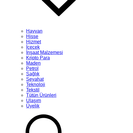
Hayvan
Hisse
Hizmet
İçecek
İnşaat Malzemesi
Kripto Para
Maden
Petrol
Sağlık
Seyahat
Teknoloji
Tekstil
Tütün Ürünleri
Ulaşım
Üyelik