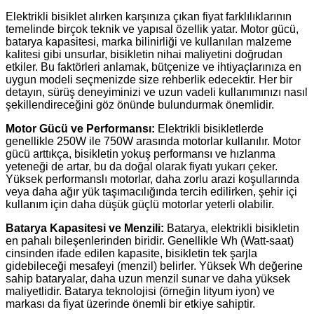
Elektrikli bisiklet alırken karşınıza çıkan fiyat farklılıklarının
temelinde birçok teknik ve yapısal özellik yatar. Motor gücü,
batarya kapasitesi, marka bilinirliği ve kullanılan malzeme
kalitesi gibi unsurlar, bisikletin nihai maliyetini doğrudan
etkiler. Bu faktörleri anlamak, bütçenize ve ihtiyaçlarınıza en
uygun modeli seçmenizde size rehberlik edecektir. Her bir
detayın, sürüş deneyiminizi ve uzun vadeli kullanımınızı nasıl
şekillendireceğini göz önünde bulundurmak önemlidir.
Motor Gücü ve Performansı:
Elektrikli bisikletlerde
genellikle 250W ile 750W arasında motorlar kullanılır. Motor
gücü arttıkça, bisikletin yokuş performansı ve hızlanma
yeteneği de artar, bu da doğal olarak fiyatı yukarı çeker.
Yüksek performanslı motorlar, daha zorlu arazi koşullarında
veya daha ağır yük taşımacılığında tercih edilirken, şehir içi
kullanım için daha düşük güçlü motorlar yeterli olabilir.
Batarya Kapasitesi ve Menzili:
Batarya, elektrikli bisikletin
en pahalı bileşenlerinden biridir. Genellikle Wh (Watt-saat)
cinsinden ifade edilen kapasite, bisikletin tek şarjla
gidebileceği mesafeyi (menzil) belirler. Yüksek Wh değerine
sahip bataryalar, daha uzun menzil sunar ve daha yüksek
maliyetlidir. Batarya teknolojisi (örneğin lityum iyon) ve
markası da fiyat üzerinde önemli bir etkiye sahiptir.