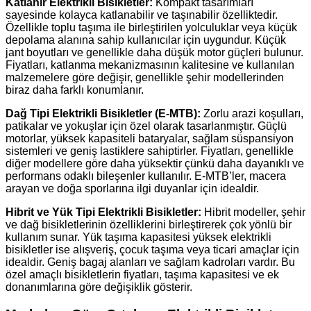
Katlanır Elektrikli Bisikletler:
Kompakt tasarımları
sayesinde kolayca katlanabilir ve taşınabilir özelliktedir.
Özellikle toplu taşıma ile birleştirilen yolculuklar veya küçük
depolama alanına sahip kullanıcılar için uygundur. Küçük
jant boyutları ve genellikle daha düşük motor güçleri bulunur.
Fiyatları, katlanma mekanizmasının kalitesine ve kullanılan
malzemelere göre değişir, genellikle şehir modellerinden
biraz daha farklı konumlanır.
Dağ Tipi Elektrikli Bisikletler (E-MTB):
Zorlu arazi koşulları,
patikalar ve yokuşlar için özel olarak tasarlanmıştır. Güçlü
motorlar, yüksek kapasiteli bataryalar, sağlam süspansiyon
sistemleri ve geniş lastiklere sahiptirler. Fiyatları, genellikle
diğer modellere göre daha yüksektir çünkü daha dayanıklı ve
performans odaklı bileşenler kullanılır. E-MTB’ler, macera
arayan ve doğa sporlarına ilgi duyanlar için idealdir.
Hibrit ve Yük Tipi Elektrikli Bisikletler:
Hibrit modeller, şehir
ve dağ bisikletlerinin özelliklerini birleştirerek çok yönlü bir
kullanım sunar. Yük taşıma kapasitesi yüksek elektrikli
bisikletler ise alışveriş, çocuk taşıma veya ticari amaçlar için
idealdir. Geniş bagaj alanları ve sağlam kadroları vardır. Bu
özel amaçlı bisikletlerin fiyatları, taşıma kapasitesi ve ek
donanımlarına göre değişiklik gösterir.