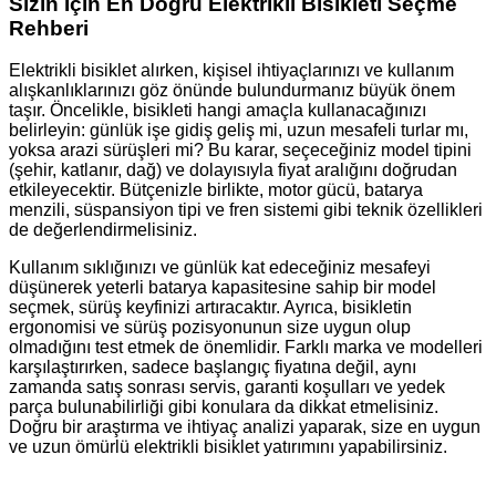
Sizin İçin En Doğru Elektrikli Bisikleti Seçme
Rehberi
Elektrikli bisiklet alırken, kişisel ihtiyaçlarınızı ve kullanım
alışkanlıklarınızı göz önünde bulundurmanız büyük önem
taşır. Öncelikle, bisikleti hangi amaçla kullanacağınızı
belirleyin: günlük işe gidiş geliş mi, uzun mesafeli turlar mı,
yoksa arazi sürüşleri mi? Bu karar, seçeceğiniz model tipini
(şehir, katlanır, dağ) ve dolayısıyla fiyat aralığını doğrudan
etkileyecektir. Bütçenizle birlikte, motor gücü, batarya
menzili, süspansiyon tipi ve fren sistemi gibi teknik özellikleri
de değerlendirmelisiniz.
Kullanım sıklığınızı ve günlük kat edeceğiniz mesafeyi
düşünerek yeterli batarya kapasitesine sahip bir model
seçmek, sürüş keyfinizi artıracaktır. Ayrıca, bisikletin
ergonomisi ve sürüş pozisyonunun size uygun olup
olmadığını test etmek de önemlidir. Farklı marka ve modelleri
karşılaştırırken, sadece başlangıç fiyatına değil, aynı
zamanda satış sonrası servis, garanti koşulları ve yedek
parça bulunabilirliği gibi konulara da dikkat etmelisiniz.
Doğru bir araştırma ve ihtiyaç analizi yaparak, size en uygun
ve uzun ömürlü elektrikli bisiklet yatırımını yapabilirsiniz.