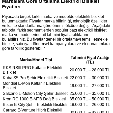
Markalara Göre Ortalama Elektrikli Bisiklet
Fiyatları
Piyasada birçok farklı marka ve modelde elektrikli bisiklet
bulunmaktadır. Fiyatlar marka bilinirliği, teknolojik özellikler
ve kalite standartlarına göre önemli ölçüde değişir. Aşağıdaki
tabloda, farklı segmentlerden popüler bazı elektrikli bisiklet
marka ve modellerine ait tahmini fiyat aralıklarını
bulabilirsiniz. Bu fiyatlar genel bir ortalamayı temsil etmekle
birlikte, satıcıya, dönemsel kampanyalara ve ek donanımlara
göre farklılık gösterebilir.
Tahmini Fiyat Aralığı
Marka/Model Tipi
(TL)
RKS RSIII PRO Katlanır Elektrikli
20.000 TL – 28.000 TL
Bisiklet
Kuba S5 Pro Şehir Elektrikli Bisikleti
22.000 TL – 30.000 TL
Mondial E-Mon Katlanır Elektrikli
19.000 TL – 27.000 TL
Bisiklet
Salcano E-Motion City Şehir Bisikleti
25.000 TL – 35.000 TL
Kron RC 1000 E-MTB Dağ Bisikleti
35.000 TL – 50.000 TL
Bisan E-City Şehir Elektrikli Bisikleti
18.000 TL – 26.000 TL
Carraro E-Venture Hibrit Elektrikli
30.000 TL – 42.000 TL