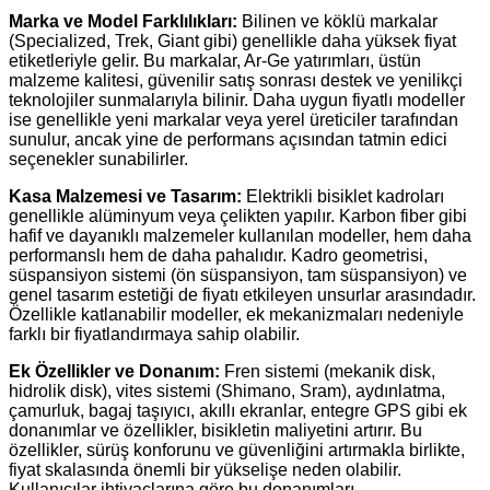
Marka ve Model Farklılıkları:
Bilinen ve köklü markalar
(Specialized, Trek, Giant gibi) genellikle daha yüksek fiyat
etiketleriyle gelir. Bu markalar, Ar-Ge yatırımları, üstün
malzeme kalitesi, güvenilir satış sonrası destek ve yenilikçi
teknolojiler sunmalarıyla bilinir. Daha uygun fiyatlı modeller
ise genellikle yeni markalar veya yerel üreticiler tarafından
sunulur, ancak yine de performans açısından tatmin edici
seçenekler sunabilirler.
Kasa Malzemesi ve Tasarım:
Elektrikli bisiklet kadroları
genellikle alüminyum veya çelikten yapılır. Karbon fiber gibi
hafif ve dayanıklı malzemeler kullanılan modeller, hem daha
performanslı hem de daha pahalıdır. Kadro geometrisi,
süspansiyon sistemi (ön süspansiyon, tam süspansiyon) ve
genel tasarım estetiği de fiyatı etkileyen unsurlar arasındadır.
Özellikle katlanabilir modeller, ek mekanizmaları nedeniyle
farklı bir fiyatlandırmaya sahip olabilir.
Ek Özellikler ve Donanım:
Fren sistemi (mekanik disk,
hidrolik disk), vites sistemi (Shimano, Sram), aydınlatma,
çamurluk, bagaj taşıyıcı, akıllı ekranlar, entegre GPS gibi ek
donanımlar ve özellikler, bisikletin maliyetini artırır. Bu
özellikler, sürüş konforunu ve güvenliğini artırmakla birlikte,
fiyat skalasında önemli bir yükselişe neden olabilir.
Kullanıcılar ihtiyaçlarına göre bu donanımları