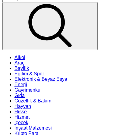
Alkol
Araç
Bayilik
Eğitim & Spor
Elektronik & Beyaz Eşya
Enerji
Gayrimenkul
Gıda
Güzellik & Bakım
Hayvan
Hisse
Hizmet
İçecek
İnşaat Malzemesi
Kripto Para