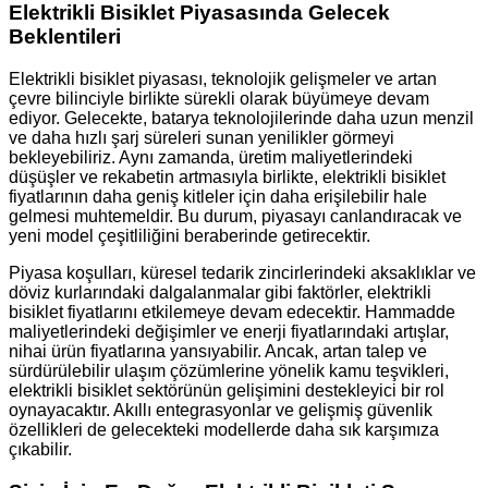
Elektrikli Bisiklet Piyasasında Gelecek
Beklentileri
Elektrikli bisiklet piyasası, teknolojik gelişmeler ve artan
çevre bilinciyle birlikte sürekli olarak büyümeye devam
ediyor. Gelecekte, batarya teknolojilerinde daha uzun menzil
ve daha hızlı şarj süreleri sunan yenilikler görmeyi
bekleyebiliriz. Aynı zamanda, üretim maliyetlerindeki
düşüşler ve rekabetin artmasıyla birlikte, elektrikli bisiklet
fiyatlarının daha geniş kitleler için daha erişilebilir hale
gelmesi muhtemeldir. Bu durum, piyasayı canlandıracak ve
yeni model çeşitliliğini beraberinde getirecektir.
Piyasa koşulları, küresel tedarik zincirlerindeki aksaklıklar ve
döviz kurlarındaki dalgalanmalar gibi faktörler, elektrikli
bisiklet fiyatlarını etkilemeye devam edecektir. Hammadde
maliyetlerindeki değişimler ve enerji fiyatlarındaki artışlar,
nihai ürün fiyatlarına yansıyabilir. Ancak, artan talep ve
sürdürülebilir ulaşım çözümlerine yönelik kamu teşvikleri,
elektrikli bisiklet sektörünün gelişimini destekleyici bir rol
oynayacaktır. Akıllı entegrasyonlar ve gelişmiş güvenlik
özellikleri de gelecekteki modellerde daha sık karşımıza
çıkabilir.