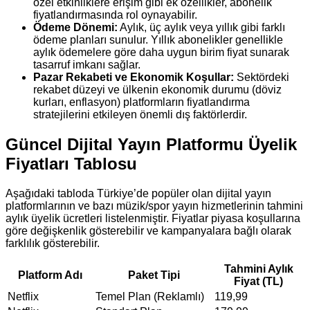
özel etkinliklere erişim gibi ek özellikler, abonelik
fiyatlandırmasında rol oynayabilir.
Ödeme Dönemi:
Aylık, üç aylık veya yıllık gibi farklı
ödeme planları sunulur. Yıllık abonelikler genellikle
aylık ödemelere göre daha uygun birim fiyat sunarak
tasarruf imkanı sağlar.
Pazar Rekabeti ve Ekonomik Koşullar:
Sektördeki
rekabet düzeyi ve ülkenin ekonomik durumu (döviz
kurları, enflasyon) platformların fiyatlandırma
stratejilerini etkileyen önemli dış faktörlerdir.
Güncel Dijital Yayın Platformu Üyelik
Fiyatları Tablosu
Aşağıdaki tabloda Türkiye’de popüler olan dijital yayın
platformlarının ve bazı müzik/spor yayın hizmetlerinin tahmini
aylık üyelik ücretleri listelenmiştir. Fiyatlar piyasa koşullarına
göre değişkenlik gösterebilir ve kampanyalara bağlı olarak
farklılık gösterebilir.
Tahmini Aylık
Platform Adı
Paket Tipi
Fiyat (TL)
Netflix
Temel Plan (Reklamlı)
119,99