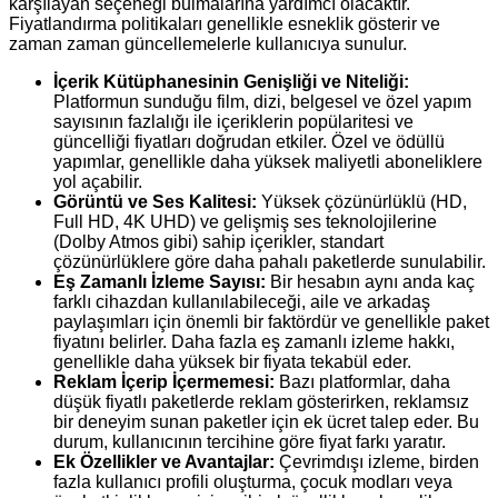
karşılayan seçeneği bulmalarına yardımcı olacaktır.
Fiyatlandırma politikaları genellikle esneklik gösterir ve
zaman zaman güncellemelerle kullanıcıya sunulur.
İçerik Kütüphanesinin Genişliği ve Niteliği:
Platformun sunduğu film, dizi, belgesel ve özel yapım
sayısının fazlalığı ile içeriklerin popülaritesi ve
güncelliği fiyatları doğrudan etkiler. Özel ve ödüllü
yapımlar, genellikle daha yüksek maliyetli aboneliklere
yol açabilir.
Görüntü ve Ses Kalitesi:
Yüksek çözünürlüklü (HD,
Full HD, 4K UHD) ve gelişmiş ses teknolojilerine
(Dolby Atmos gibi) sahip içerikler, standart
çözünürlüklere göre daha pahalı paketlerde sunulabilir.
Eş Zamanlı İzleme Sayısı:
Bir hesabın aynı anda kaç
farklı cihazdan kullanılabileceği, aile ve arkadaş
paylaşımları için önemli bir faktördür ve genellikle paket
fiyatını belirler. Daha fazla eş zamanlı izleme hakkı,
genellikle daha yüksek bir fiyata tekabül eder.
Reklam İçerip İçermemesi:
Bazı platformlar, daha
düşük fiyatlı paketlerde reklam gösterirken, reklamsız
bir deneyim sunan paketler için ek ücret talep eder. Bu
durum, kullanıcının tercihine göre fiyat farkı yaratır.
Ek Özellikler ve Avantajlar:
Çevrimdışı izleme, birden
fazla kullanıcı profili oluşturma, çocuk modları veya