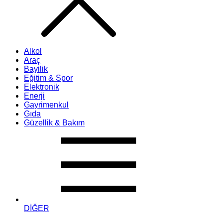
Alkol
Araç
Bayilik
Eğitim & Spor
Elektronik
Enerji
Gayrimenkul
Gıda
Güzellik & Bakım
DİĞER