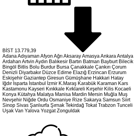
BİST
13.779,39
Adana
Adıyaman
Afyon
Ağrı
Aksaray
Amasya
Ankara
Antalya
Ardahan
Artvin
Aydın
Balıkesir
Bartın
Batman
Bayburt
Bilecik
Bingöl
Bitlis
Bolu
Burdur
Bursa
Çanakkale
Çankırı
Çorum
Denizli
Diyarbakır
Düzce
Edirne
Elazığ
Erzincan
Erzurum
Eskişehir
Gaziantep
Giresun
Gümüşhane
Hakkari
Hatay
Iğdır
Isparta
İstanbul
İzmir
K.Maraş
Karabük
Karaman
Kars
Kastamonu
Kayseri
Kırıkkale
Kırklareli
Kırşehir
Kilis
Kocaeli
Konya
Kütahya
Malatya
Manisa
Mardin
Mersin
Muğla
Muş
Nevşehir
Niğde
Ordu
Osmaniye
Rize
Sakarya
Samsun
Siirt
Sinop
Sivas
Şanlıurfa
Şırnak
Tekirdağ
Tokat
Trabzon
Tunceli
Uşak
Van
Yalova
Yozgat
Zonguldak