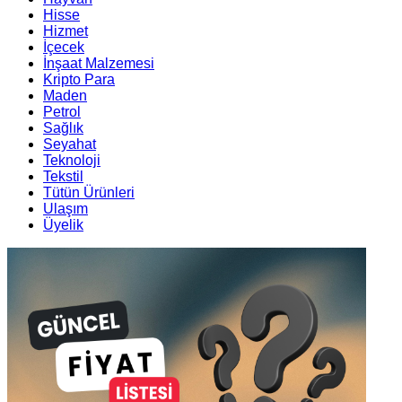
Hisse
Hizmet
İçecek
İnşaat Malzemesi
Kripto Para
Maden
Petrol
Sağlık
Seyahat
Teknoloji
Tekstil
Tütün Ürünleri
Ulaşım
Üyelik