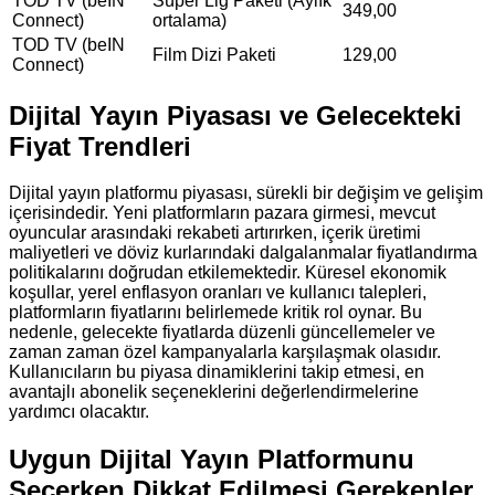
TOD TV (beIN
Süper Lig Paketi (Aylık
349,00
Connect)
ortalama)
TOD TV (beIN
Film Dizi Paketi
129,00
Connect)
Dijital Yayın Piyasası ve Gelecekteki
Fiyat Trendleri
Dijital yayın platformu piyasası, sürekli bir değişim ve gelişim
içerisindedir. Yeni platformların pazara girmesi, mevcut
oyuncular arasındaki rekabeti artırırken, içerik üretimi
maliyetleri ve döviz kurlarındaki dalgalanmalar fiyatlandırma
politikalarını doğrudan etkilemektedir. Küresel ekonomik
koşullar, yerel enflasyon oranları ve kullanıcı talepleri,
platformların fiyatlarını belirlemede kritik rol oynar. Bu
nedenle, gelecekte fiyatlarda düzenli güncellemeler ve
zaman zaman özel kampanyalarla karşılaşmak olasıdır.
Kullanıcıların bu piyasa dinamiklerini takip etmesi, en
avantajlı abonelik seçeneklerini değerlendirmelerine
yardımcı olacaktır.
Uygun Dijital Yayın Platformunu
Seçerken Dikkat Edilmesi Gerekenler