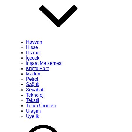
Hayvan
Hisse
Hizmet
İçecek
İnşaat Malzemesi
Kripto Para
Maden
Petrol
Sağlık
Seyahat
Teknoloji
Tekstil
Tütün Ürünleri
Ulaşım
Üyelik