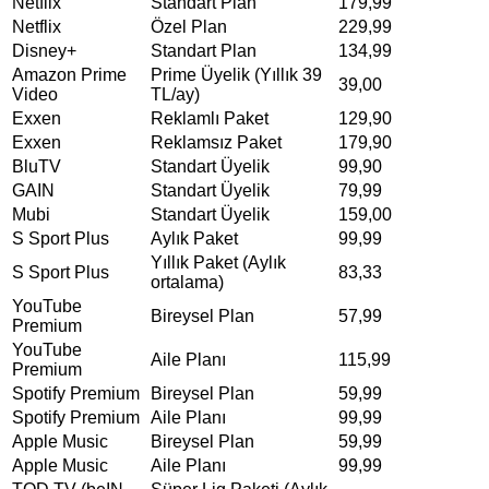
Netflix
Standart Plan
179,99
Netflix
Özel Plan
229,99
Disney+
Standart Plan
134,99
Amazon Prime
Prime Üyelik (Yıllık 39
39,00
Video
TL/ay)
Exxen
Reklamlı Paket
129,90
Exxen
Reklamsız Paket
179,90
BluTV
Standart Üyelik
99,90
GAIN
Standart Üyelik
79,99
Mubi
Standart Üyelik
159,00
S Sport Plus
Aylık Paket
99,99
Yıllık Paket (Aylık
S Sport Plus
83,33
ortalama)
YouTube
Bireysel Plan
57,99
Premium
YouTube
Aile Planı
115,99
Premium
Spotify Premium
Bireysel Plan
59,99
Spotify Premium
Aile Planı
99,99
Apple Music
Bireysel Plan
59,99
Apple Music
Aile Planı
99,99