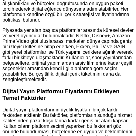
alışkanlıkları ve bütçeleri doğrultusunda en uygun paketi
tercih ederek dijital eğlence dünyasına adım atabilirler. Her
platformun kendine özgü bir içerik stratejisi ve fiyatlandırma
politikası bulunur.
Piyasada yer alan başlıca platformlar arasında küresel devler
ve yerel oyuncular bulunmaktadır. Netflix, Disney+, Amazon
Prime Video gibi uluslararası markalar, dünya çapında geniş
bir izleyici kitlesine hitap ederken, Exxen, BluTV ve GAIN
gibi yerel platformlar ise Türk yapımı içeriklere ağırlık vererek
farklı bir kitleye ulaşmaktadır. Kullanıcılar, spor yayınlarından
belgesellere, orijinal yapımlardan arşiv filmlerine kadar çeşitli
seçenekler arasından kendi ilgi alanlarına göre seçim
yapabilirler. Bu çeşitlilik, dijital içerik tüketimini daha da
zenginleştirmektedir.
Dijital Yayın Platformu Fiyatlarını Etkileyen
Temel Faktörler
Dijital yayın platformlarının üyelik fiyatları, birçok farklı
faktörden etkilenir. Bu faktörler, platformların sunduğu hizmet
kalitesinden pazar koşullarına kadar geniş bir alanı kapsar.
Kullanıcıların platform seçimi yaparken bu faktörleri göz
önünde bulundurması, bütçelerine en uygun ve beklentilerini