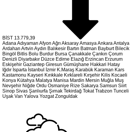
BİST
13.779,39
Adana
Adıyaman
Afyon
Ağrı
Aksaray
Amasya
Ankara
Antalya
Ardahan
Artvin
Aydın
Balıkesir
Bartın
Batman
Bayburt
Bilecik
Bingöl
Bitlis
Bolu
Burdur
Bursa
Çanakkale
Çankırı
Çorum
Denizli
Diyarbakır
Düzce
Edirne
Elazığ
Erzincan
Erzurum
Eskişehir
Gaziantep
Giresun
Gümüşhane
Hakkari
Hatay
Iğdır
Isparta
İstanbul
İzmir
K.Maraş
Karabük
Karaman
Kars
Kastamonu
Kayseri
Kırıkkale
Kırklareli
Kırşehir
Kilis
Kocaeli
Konya
Kütahya
Malatya
Manisa
Mardin
Mersin
Muğla
Muş
Nevşehir
Niğde
Ordu
Osmaniye
Rize
Sakarya
Samsun
Siirt
Sinop
Sivas
Şanlıurfa
Şırnak
Tekirdağ
Tokat
Trabzon
Tunceli
Uşak
Van
Yalova
Yozgat
Zonguldak