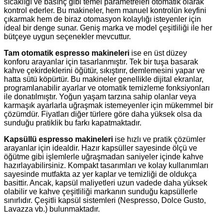
sıcaklığı ve basınç gibi temel parametreleri otomatik olarak
kontrol ederler. Bu makineler, hem manuel kontrolün keyfini
çıkarmak hem de biraz otomasyon kolaylığı isteyenler için
ideal bir denge sunar. Geniş marka ve model çeşitliliği ile her
bütçeye uygun seçenekler mevcuttur.
Tam otomatik espresso makineleri
ise en üst düzey
konforu arayanlar için tasarlanmıştır. Tek bir tuşa basarak
kahve çekirdeklerini öğütür, sıkıştırır, demlemesini yapar ve
hatta sütü köpürtür. Bu makineler genellikle dijital ekranlar,
programlanabilir ayarlar ve otomatik temizleme fonksiyonları
ile donatılmıştır. Yoğun yaşam tarzına sahip olanlar veya
karmaşık ayarlarla uğraşmak istemeyenler için mükemmel bir
çözümdür. Fiyatları diğer türlere göre daha yüksek olsa da
sunduğu pratiklik bu farkı kapatmaktadır.
Kapsüllü espresso makineleri
ise hızlı ve pratik çözümler
arayanlar için idealdir. Hazır kapsüller sayesinde ölçü ve
öğütme gibi işlemlerle uğraşmadan saniyeler içinde kahve
hazırlayabilirsiniz. Kompakt tasarımları ve kolay kullanımları
sayesinde mutfakta az yer kaplar ve temizliği de oldukça
basittir. Ancak, kapsül maliyetleri uzun vadede daha yüksek
olabilir ve kahve çeşitliliği markanın sunduğu kapsüllerle
sınırlıdır. Çeşitli kapsül sistemleri (Nespresso, Dolce Gusto,
Lavazza vb.) bulunmaktadır.