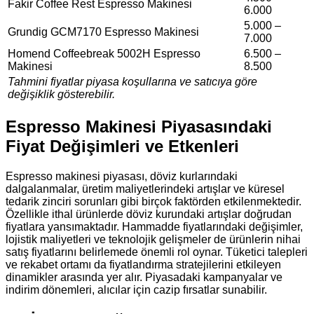
Fakir Coffee Rest Espresso Makinesi
6.000
5.000 –
Grundig GCM7170 Espresso Makinesi
7.000
Homend Coffeebreak 5002H Espresso
6.500 –
Makinesi
8.500
Tahmini fiyatlar piyasa koşullarına ve satıcıya göre
değişiklik gösterebilir.
Espresso Makinesi Piyasasındaki
Fiyat Değişimleri ve Etkenleri
Espresso makinesi piyasası, döviz kurlarındaki
dalgalanmalar, üretim maliyetlerindeki artışlar ve küresel
tedarik zinciri sorunları gibi birçok faktörden etkilenmektedir.
Özellikle ithal ürünlerde döviz kurundaki artışlar doğrudan
fiyatlara yansımaktadır. Hammadde fiyatlarındaki değişimler,
lojistik maliyetleri ve teknolojik gelişmeler de ürünlerin nihai
satış fiyatlarını belirlemede önemli rol oynar. Tüketici talepleri
ve rekabet ortamı da fiyatlandırma stratejilerini etkileyen
dinamikler arasında yer alır. Piyasadaki kampanyalar ve
indirim dönemleri, alıcılar için cazip fırsatlar sunabilir.