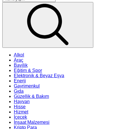
Alkol
Araç
Bayilik
Eğitim & Spor
Elektronik & Beyaz Eşya
Enerji
Gayrimenkul
Gıda
Güzellik & Bakım
Hayvan
Hisse
Hizmet
İçecek
İnşaat Malzemesi
Kripto Para