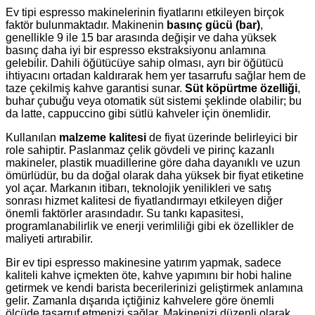
Ev tipi espresso makinelerinin fiyatlarını etkileyen birçok
faktör bulunmaktadır. Makinenin
basınç gücü (bar)
,
genellikle 9 ile 15 bar arasında değişir ve daha yüksek
basınç daha iyi bir espresso ekstraksiyonu anlamına
gelebilir. Dahili öğütücüye sahip olması, ayrı bir öğütücü
ihtiyacını ortadan kaldırarak hem yer tasarrufu sağlar hem de
taze çekilmiş kahve garantisi sunar.
Süt köpürtme özelliği
,
buhar çubuğu veya otomatik süt sistemi şeklinde olabilir; bu
da latte, cappuccino gibi sütlü kahveler için önemlidir.
Kullanılan
malzeme kalitesi
de fiyat üzerinde belirleyici bir
role sahiptir. Paslanmaz çelik gövdeli ve pirinç kazanlı
makineler, plastik muadillerine göre daha dayanıklı ve uzun
ömürlüdür, bu da doğal olarak daha yüksek bir fiyat etiketine
yol açar. Markanın itibarı, teknolojik yenilikleri ve satış
sonrası hizmet kalitesi de fiyatlandırmayı etkileyen diğer
önemli faktörler arasındadır. Su tankı kapasitesi,
programlanabilirlik ve enerji verimliliği gibi ek özellikler de
maliyeti artırabilir.
Bir ev tipi espresso makinesine yatırım yapmak, sadece
kaliteli kahve içmekten öte, kahve yapımını bir hobi haline
getirmek ve kendi barista becerilerinizi geliştirmek anlamına
gelir. Zamanla dışarıda içtiğiniz kahvelere göre önemli
ölçüde tasarruf etmenizi sağlar. Makinenizi düzenli olarak