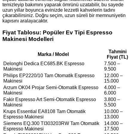
temizleyip bakımını yaparak ömrünü uzatabilir, bu sayede
uzun yıllar boyunca evinizde lezzetli kahvelerin tadını
çıkarabilirsiniz. Doğru seçim, uzun süreli bir memnuniyetin
kapısını aralayacaktır.
Fiyat Tablosu: Popüler Ev Tipi Espresso
Makinesi Modelleri
Tahmini
Marka / Model
Fiyat (TL)
Delonghi Dedica EC685.BK Espresso
7.500 –
Makinesi
9.500
Philips EP2220/10 Tam Otomatik Espresso
12.000 –
Makinesi
15.000
Arzum OK04 Projar Semi-Otomatik Espresso
4.000 –
Makinesi
6.000
Fakir Espresso Art Semi-Otomatik Espresso
3.800 –
Makinesi
5.500
Krups Essential EA8108 Tam Otomatik
10.000 –
Espresso Makinesi
13.000
Siemens EQ.300 TI303203RW Tam Otomatik
14.000 –
Espresso Makinesi
17.500