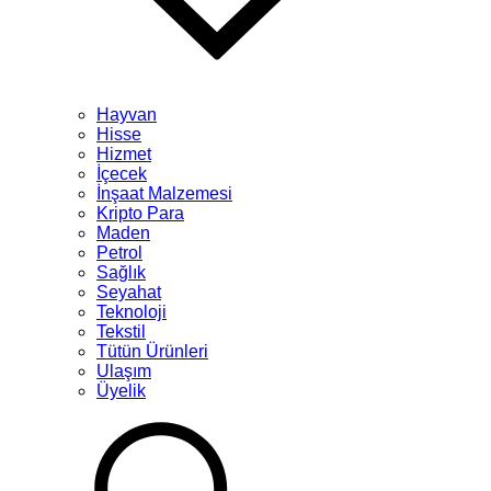
Hayvan
Hisse
Hizmet
İçecek
İnşaat Malzemesi
Kripto Para
Maden
Petrol
Sağlık
Seyahat
Teknoloji
Tekstil
Tütün Ürünleri
Ulaşım
Üyelik