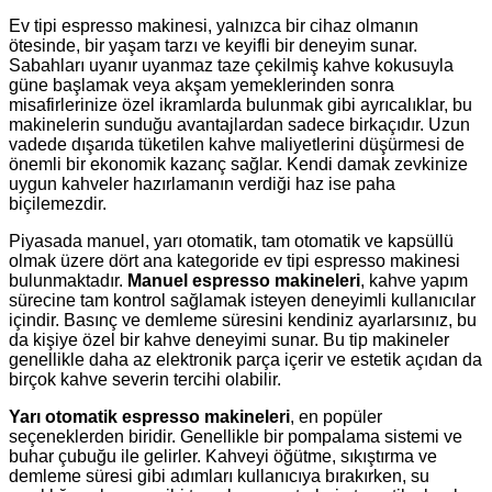
Ev tipi espresso makinesi, yalnızca bir cihaz olmanın
ötesinde, bir yaşam tarzı ve keyifli bir deneyim sunar.
Sabahları uyanır uyanmaz taze çekilmiş kahve kokusuyla
güne başlamak veya akşam yemeklerinden sonra
misafirlerinize özel ikramlarda bulunmak gibi ayrıcalıklar, bu
makinelerin sunduğu avantajlardan sadece birkaçıdır. Uzun
vadede dışarıda tüketilen kahve maliyetlerini düşürmesi de
önemli bir ekonomik kazanç sağlar. Kendi damak zevkinize
uygun kahveler hazırlamanın verdiği haz ise paha
biçilemezdir.
Piyasada manuel, yarı otomatik, tam otomatik ve kapsüllü
olmak üzere dört ana kategoride ev tipi espresso makinesi
bulunmaktadır.
Manuel espresso makineleri
, kahve yapım
sürecine tam kontrol sağlamak isteyen deneyimli kullanıcılar
içindir. Basınç ve demleme süresini kendiniz ayarlarsınız, bu
da kişiye özel bir kahve deneyimi sunar. Bu tip makineler
genellikle daha az elektronik parça içerir ve estetik açıdan da
birçok kahve severin tercihi olabilir.
Yarı otomatik espresso makineleri
, en popüler
seçeneklerden biridir. Genellikle bir pompalama sistemi ve
buhar çubuğu ile gelirler. Kahveyi öğütme, sıkıştırma ve
demleme süresi gibi adımları kullanıcıya bırakırken, su