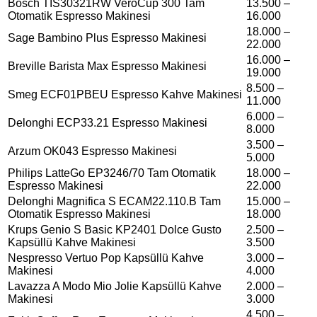
Bosch TIS30321RW VeroCup 300 Tam
13.500 –
Otomatik Espresso Makinesi
16.000
18.000 –
Sage Bambino Plus Espresso Makinesi
22.000
16.000 –
Breville Barista Max Espresso Makinesi
19.000
8.500 –
Smeg ECF01PBEU Espresso Kahve Makinesi
11.000
6.000 –
Delonghi ECP33.21 Espresso Makinesi
8.000
3.500 –
Arzum OK043 Espresso Makinesi
5.000
Philips LatteGo EP3246/70 Tam Otomatik
18.000 –
Espresso Makinesi
22.000
Delonghi Magnifica S ECAM22.110.B Tam
15.000 –
Otomatik Espresso Makinesi
18.000
Krups Genio S Basic KP2401 Dolce Gusto
2.500 –
Kapsüllü Kahve Makinesi
3.500
Nespresso Vertuo Pop Kapsüllü Kahve
3.000 –
Makinesi
4.000
Lavazza A Modo Mio Jolie Kapsüllü Kahve
2.000 –
Makinesi
3.000
4.500 –