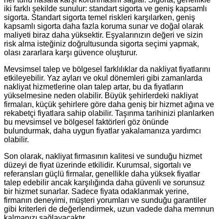
iki farklı şekilde sunulur: standart sigorta ve geniş kapsamlı
sigorta. Standart sigorta temel riskleri karşılarken, geniş
kapsamlı sigorta daha fazla koruma sunar ve doğal olarak
maliyeti biraz daha yüksektir. Eşyalarınızın değeri ve sizin
risk alma isteğiniz doğrultusunda sigorta seçimi yapmak,
olası zararlara karşı güvence oluşturur.
Mevsimsel talep ve bölgesel farklılıklar da nakliyat fiyatlarını
etkileyebilir. Yaz ayları ve okul dönemleri gibi zamanlarda
nakliyat hizmetlerine olan talep artar, bu da fiyatların
yükselmesine neden olabilir. Büyük şehirlerdeki nakliyat
firmaları, küçük şehirlere göre daha geniş bir hizmet ağına ve
rekabetçi fiyatlara sahip olabilir. Taşınma tarihinizi planlarken
bu mevsimsel ve bölgesel faktörleri göz önünde
bulundurmak, daha uygun fiyatlar yakalamanıza yardımcı
olabilir.
Son olarak, nakliyat firmasının kalitesi ve sunduğu hizmet
düzeyi de fiyat üzerinde etkilidir. Kurumsal, sigortalı ve
referansları güçlü firmalar, genellikle daha yüksek fiyatlar
talep edebilir ancak karşılığında daha güvenli ve sorunsuz
bir hizmet sunarlar. Sadece fiyata odaklanmak yerine,
firmanın deneyimi, müşteri yorumları ve sunduğu garantiler
gibi kriterleri de değerlendirmek, uzun vadede daha memnun
kalmanızı sağlayacaktır.