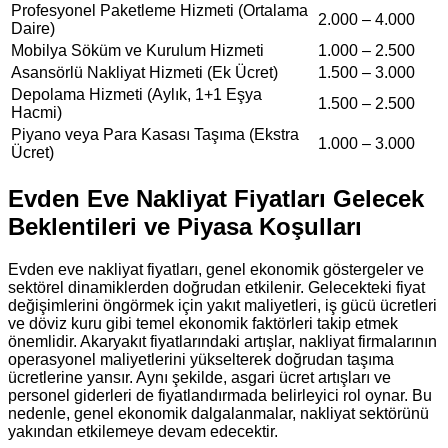
Profesyonel Paketleme Hizmeti (Ortalama
2.000 – 4.000
Daire)
Mobilya Söküm ve Kurulum Hizmeti
1.000 – 2.500
Asansörlü Nakliyat Hizmeti (Ek Ücret)
1.500 – 3.000
Depolama Hizmeti (Aylık, 1+1 Eşya
1.500 – 2.500
Hacmi)
Piyano veya Para Kasası Taşıma (Ekstra
1.000 – 3.000
Ücret)
Evden Eve Nakliyat Fiyatları Gelecek
Beklentileri ve Piyasa Koşulları
Evden eve nakliyat fiyatları, genel ekonomik göstergeler ve
sektörel dinamiklerden doğrudan etkilenir. Gelecekteki fiyat
değişimlerini öngörmek için yakıt maliyetleri, iş gücü ücretleri
ve döviz kuru gibi temel ekonomik faktörleri takip etmek
önemlidir. Akaryakıt fiyatlarındaki artışlar, nakliyat firmalarının
operasyonel maliyetlerini yükselterek doğrudan taşıma
ücretlerine yansır. Aynı şekilde, asgari ücret artışları ve
personel giderleri de fiyatlandırmada belirleyici rol oynar. Bu
nedenle, genel ekonomik dalgalanmalar, nakliyat sektörünü
yakından etkilemeye devam edecektir.