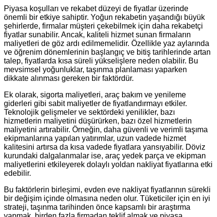
Piyasa koşulları ve rekabet düzeyi de fiyatlar üzerinde
önemli bir etkiye sahiptir. Yoğun rekabetin yaşandığı büyük
şehirlerde, firmalar müşteri çekebilmek için daha rekabetçi
fiyatlar sunabilir. Ancak, kaliteli hizmet sunan firmaların
maliyetleri de göz ardı edilmemelidir. Özellikle yaz aylarında
ve öğrenim dönemlerinin başlangıç ve bitiş tarihlerinde artan
talep, fiyatlarda kısa süreli yükselişlere neden olabilir. Bu
mevsimsel yoğunluklar, taşınma planlaması yaparken
dikkate alınması gereken bir faktördür.
Ek olarak, sigorta maliyetleri, araç bakım ve yenileme
giderleri gibi sabit maliyetler de fiyatlandırmayı etkiler.
Teknolojik gelişmeler ve sektördeki yenilikler, bazı
hizmetlerin maliyetini düşürürken, bazı özel hizmetlerin
maliyetini artırabilir. Örneğin, daha güvenli ve verimli taşıma
ekipmanlarına yapılan yatırımlar, uzun vadede hizmet
kalitesini artırsa da kısa vadede fiyatlara yansıyabilir. Döviz
kurundaki dalgalanmalar ise, araç yedek parça ve ekipman
maliyetlerini etkileyerek dolaylı yoldan nakliyat fiyatlarına etki
edebilir.
Bu faktörlerin birleşimi, evden eve nakliyat fiyatlarının sürekli
bir değişim içinde olmasına neden olur. Tüketiciler için en iyi
strateji, taşınma tarihinden önce kapsamlı bir araştırma
yapmak, birden fazla firmadan teklif almak ve piyasa