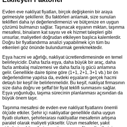
Evden eve nakliyat fiyatları, birçok değişkenin bir araya
gelmesiyle şekillenir. Bu faktörleri anlamak, size sunulan
teklifleri daha iyi değerlendirmenizi ve bütçenize en uygun
çözümü bulmanızı sağlar. Taşınacak eşyanın miktarı, taşınma
mesafesi, binaların kat sayısı ve ek hizmet talepleri gibi
unsurlar, maliyetleri doğrudan etkileyen başlıca kalemlerdir.
Doğru bir fiyatlandırma analizi yapabilmek için tüm bu
etkenleri göz önünde bulundurmak gerekmektedir.
Eşya hacmi ve ağırlığı, nakliyat ücretlendirmesinde en temel
belirleyicidir. Daha fazla eşya, daha büyük bir araç, daha
fazla ambalaj malzemesi ve daha fazla iş gücü anlamına
gelir. Genellikle daire tipine göre (1+1, 2+1, 3+1 vb.) bir ön
değerlendirme yapılsa da, evdeki eşyaların gerçek hacmi
detaylı bir keşif ile belirlenmelidir. Bu keşif, nakliyat firmasının
size daha doğru ve şeffaf bir fiyat teklifi sunmasını sağlar.
Eşya yoğunluğu, taşıma sürecinin planlanması açısından da
büyük önem taşır.
Taşınma mesafesi de evden eve nakliyat fiyatlarını önemli
ölçüde etkiler. Şehir içi nakliyatlar genellikle daha uygun
fiyatlı olurken, şehirlerarası nakliyatlar mesafenin artışına
paralel olarak maliyeti yükseltir. Uzun mesafeler, yakıt