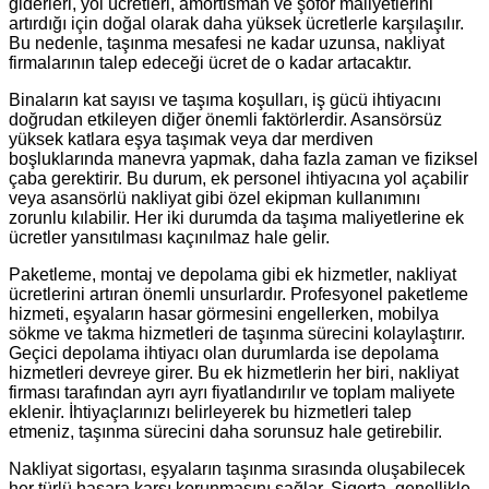
giderleri, yol ücretleri, amortisman ve şoför maliyetlerini
artırdığı için doğal olarak daha yüksek ücretlerle karşılaşılır.
Bu nedenle, taşınma mesafesi ne kadar uzunsa, nakliyat
firmalarının talep edeceği ücret de o kadar artacaktır.
Binaların kat sayısı ve taşıma koşulları, iş gücü ihtiyacını
doğrudan etkileyen diğer önemli faktörlerdir. Asansörsüz
yüksek katlara eşya taşımak veya dar merdiven
boşluklarında manevra yapmak, daha fazla zaman ve fiziksel
çaba gerektirir. Bu durum, ek personel ihtiyacına yol açabilir
veya asansörlü nakliyat gibi özel ekipman kullanımını
zorunlu kılabilir. Her iki durumda da taşıma maliyetlerine ek
ücretler yansıtılması kaçınılmaz hale gelir.
Paketleme, montaj ve depolama gibi ek hizmetler, nakliyat
ücretlerini artıran önemli unsurlardır. Profesyonel paketleme
hizmeti, eşyaların hasar görmesini engellerken, mobilya
sökme ve takma hizmetleri de taşınma sürecini kolaylaştırır.
Geçici depolama ihtiyacı olan durumlarda ise depolama
hizmetleri devreye girer. Bu ek hizmetlerin her biri, nakliyat
firması tarafından ayrı ayrı fiyatlandırılır ve toplam maliyete
eklenir. İhtiyaçlarınızı belirleyerek bu hizmetleri talep
etmeniz, taşınma sürecini daha sorunsuz hale getirebilir.
Nakliyat sigortası, eşyaların taşınma sırasında oluşabilecek
her türlü hasara karşı korunmasını sağlar. Sigorta, genellikle