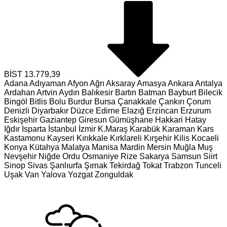
BİST
13.779,39
Adana
Adıyaman
Afyon
Ağrı
Aksaray
Amasya
Ankara
Antalya
Ardahan
Artvin
Aydın
Balıkesir
Bartın
Batman
Bayburt
Bilecik
Bingöl
Bitlis
Bolu
Burdur
Bursa
Çanakkale
Çankırı
Çorum
Denizli
Diyarbakır
Düzce
Edirne
Elazığ
Erzincan
Erzurum
Eskişehir
Gaziantep
Giresun
Gümüşhane
Hakkari
Hatay
Iğdır
Isparta
İstanbul
İzmir
K.Maraş
Karabük
Karaman
Kars
Kastamonu
Kayseri
Kırıkkale
Kırklareli
Kırşehir
Kilis
Kocaeli
Konya
Kütahya
Malatya
Manisa
Mardin
Mersin
Muğla
Muş
Nevşehir
Niğde
Ordu
Osmaniye
Rize
Sakarya
Samsun
Siirt
Sinop
Sivas
Şanlıurfa
Şırnak
Tekirdağ
Tokat
Trabzon
Tunceli
Uşak
Van
Yalova
Yozgat
Zonguldak