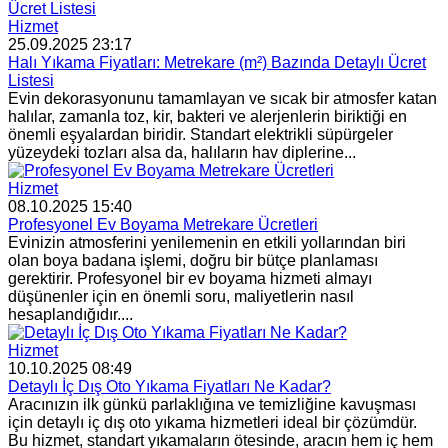
Hizmet
25.09.2025 23:17
Halı Yıkama Fiyatları: Metrekare (m²) Bazında Detaylı Ücret
Listesi
Evin dekorasyonunu tamamlayan ve sıcak bir atmosfer katan
halılar, zamanla toz, kir, bakteri ve alerjenlerin biriktiği en
önemli eşyalardan biridir. Standart elektrikli süpürgeler
yüzeydeki tozları alsa da, halıların hav diplerine...
Hizmet
08.10.2025 15:40
Profesyonel Ev Boyama Metrekare Ücretleri
Evinizin atmosferini yenilemenin en etkili yollarından biri
olan boya badana işlemi, doğru bir bütçe planlaması
gerektirir. Profesyonel bir ev boyama hizmeti almayı
düşünenler için en önemli soru, maliyetlerin nasıl
hesaplandığıdır....
Hizmet
10.10.2025 08:49
Detaylı İç Dış Oto Yıkama Fiyatları Ne Kadar?
Aracınızın ilk günkü parlaklığına ve temizliğine kavuşması
için detaylı iç dış oto yıkama hizmetleri ideal bir çözümdür.
Bu hizmet, standart yıkamaların ötesinde, aracın hem iç hem