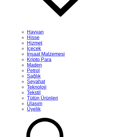
Hayvan
Hisse
Hizmet
İçecek
İnşaat Malzemesi
Kripto Para
Maden
Petrol
Sağlık
Seyahat
Teknoloji
Tekstil
Tütün Ürünleri
Ulaşım
Üyelik