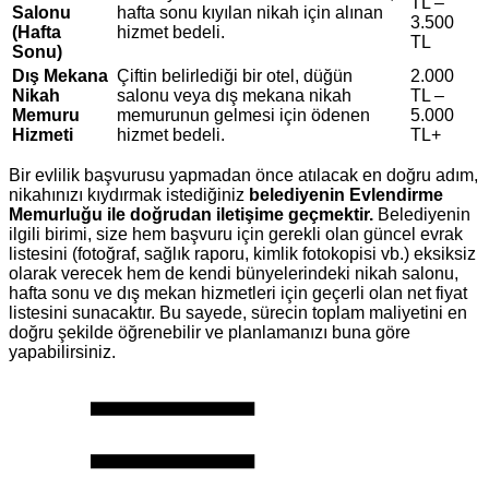
TL –
Salonu
hafta sonu kıyılan nikah için alınan
3.500
(Hafta
hizmet bedeli.
TL
Sonu)
Dış Mekana
Çiftin belirlediği bir otel, düğün
2.000
Nikah
salonu veya dış mekana nikah
TL –
Memuru
memurunun gelmesi için ödenen
5.000
Hizmeti
hizmet bedeli.
TL+
Bir evlilik başvurusu yapmadan önce atılacak en doğru adım,
nikahınızı kıydırmak istediğiniz
belediyenin Evlendirme
Memurluğu ile doğrudan iletişime geçmektir.
Belediyenin
ilgili birimi, size hem başvuru için gerekli olan güncel evrak
listesini (fotoğraf, sağlık raporu, kimlik fotokopisi vb.) eksiksiz
olarak verecek hem de kendi bünyelerindeki nikah salonu,
hafta sonu ve dış mekan hizmetleri için geçerli olan net fiyat
listesini sunacaktır. Bu sayede, sürecin toplam maliyetini en
doğru şekilde öğrenebilir ve planlamanızı buna göre
yapabilirsiniz.