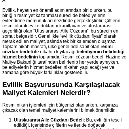
A
Evlilik, hayatın en önemli adımlarından biri olurken, bu
birliğin resmiyet kazanması süreci de belediyelerin
evlendirme memurlukları nezdinde gerçekleştirilir. Çiftlerin
resmi olarak evli olduklarını kanıtlayan ve uluslararası
geçerliliği olan “Uluslararası Aile Cüzdanı”, bu sürecin en
somut belgesidir. Genellikle “evlilik cüzdanı fiyatı” olarak
merak edilen maliyet, aslında tek bir kalemden oluşmaz.
Toplam nikah masrafı, ülke genelinde sabit olan
resmi
cüzdan bedeli
ile nikahın kıyılacağı
belediyenin belirlediği
hizmet bedelinin
toplamıdır. Resmi cüzdan bedeli Hazine ve
Maliye Bakanlığı tarafından belirlenip her yerde aynıyken,
belediyelerin hizmet bedelleri nikahın yapılacağı yer ve
zamana göre büyük farklılıklar gösterebilir.
Evlilik Başvurusunda Karşılaşılacak
Maliyet Kalemleri Nelerdir?
Resmi nikah işlemleri için bütçenizi planlarken, karşınıza
çıkacak olan temel maliyet kalemlerini bilmek önemlidir.
Uluslararası Aile Cüzdanı Bedeli:
Bu, evliliğin tescil
edildiği, içerisinde çiftlerin ve ileride doğacak