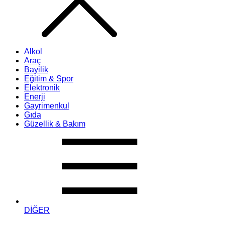
Alkol
Araç
Bayilik
Eğitim & Spor
Elektronik
Enerji
Gayrimenkul
Gıda
Güzellik & Bakım
DİĞER