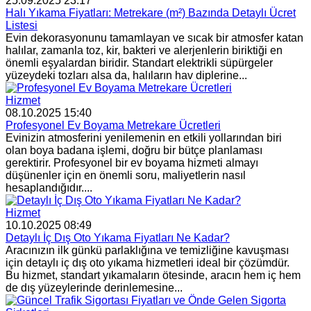
25.09.2025 23:17
Halı Yıkama Fiyatları: Metrekare (m²) Bazında Detaylı Ücret
Listesi
Evin dekorasyonunu tamamlayan ve sıcak bir atmosfer katan
halılar, zamanla toz, kir, bakteri ve alerjenlerin biriktiği en
önemli eşyalardan biridir. Standart elektrikli süpürgeler
yüzeydeki tozları alsa da, halıların hav diplerine...
Hizmet
08.10.2025 15:40
Profesyonel Ev Boyama Metrekare Ücretleri
Evinizin atmosferini yenilemenin en etkili yollarından biri
olan boya badana işlemi, doğru bir bütçe planlaması
gerektirir. Profesyonel bir ev boyama hizmeti almayı
düşünenler için en önemli soru, maliyetlerin nasıl
hesaplandığıdır....
Hizmet
10.10.2025 08:49
Detaylı İç Dış Oto Yıkama Fiyatları Ne Kadar?
Aracınızın ilk günkü parlaklığına ve temizliğine kavuşması
için detaylı iç dış oto yıkama hizmetleri ideal bir çözümdür.
Bu hizmet, standart yıkamaların ötesinde, aracın hem iç hem
de dış yüzeylerinde derinlemesine...