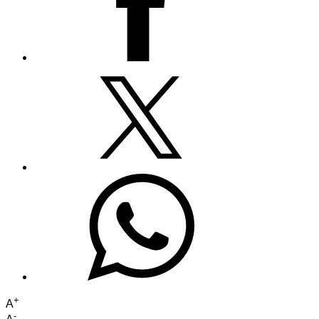
+
A
-