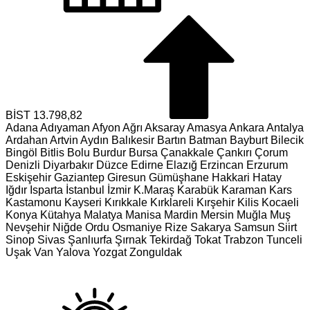
BİST
13.798,82
Adana
Adıyaman
Afyon
Ağrı
Aksaray
Amasya
Ankara
Antalya
Ardahan
Artvin
Aydın
Balıkesir
Bartın
Batman
Bayburt
Bilecik
Bingöl
Bitlis
Bolu
Burdur
Bursa
Çanakkale
Çankırı
Çorum
Denizli
Diyarbakır
Düzce
Edirne
Elazığ
Erzincan
Erzurum
Eskişehir
Gaziantep
Giresun
Gümüşhane
Hakkari
Hatay
Iğdır
Isparta
İstanbul
İzmir
K.Maraş
Karabük
Karaman
Kars
Kastamonu
Kayseri
Kırıkkale
Kırklareli
Kırşehir
Kilis
Kocaeli
Konya
Kütahya
Malatya
Manisa
Mardin
Mersin
Muğla
Muş
Nevşehir
Niğde
Ordu
Osmaniye
Rize
Sakarya
Samsun
Siirt
Sinop
Sivas
Şanlıurfa
Şırnak
Tekirdağ
Tokat
Trabzon
Tunceli
Uşak
Van
Yalova
Yozgat
Zonguldak