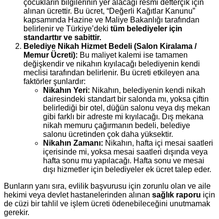
çocukların bilgilerinin yer alacağı resmi defterçik için
alınan ücrettir. Bu ücret, “Değerli Kağıtlar Kanunu”
kapsamında Hazine ve Maliye Bakanlığı tarafından
belirlenir ve Türkiye’deki
tüm belediyeler için
standarttır ve sabittir.
Belediye Nikah Hizmet Bedeli (Salon Kiralama /
Memur Ücreti):
Bu maliyet kalemi ise tamamen
değişkendir ve nikahın kıyılacağı belediyenin kendi
meclisi tarafından belirlenir. Bu ücreti etkileyen ana
faktörler şunlardır:
Nikahın Yeri:
Nikahın, belediyenin kendi nikah
dairesindeki standart bir salonda mı, yoksa çiftin
belirlediği bir otel, düğün salonu veya dış mekan
gibi farklı bir adreste mi kıyılacağı. Dış mekana
nikah memuru çağırmanın bedeli, belediye
salonu ücretinden çok daha yüksektir.
Nikahın Zamanı:
Nikahın, hafta içi mesai saatleri
içerisinde mi, yoksa mesai saatleri dışında veya
hafta sonu mu yapılacağı. Hafta sonu ve mesai
dışı hizmetler için belediyeler ek ücret talep eder.
Bunların yanı sıra, evlilik başvurusu için zorunlu olan ve aile
hekimi veya devlet hastanelerinden alınan
sağlık raporu
için
de cüzi bir tahlil ve işlem ücreti ödenebileceğini unutmamak
gerekir.