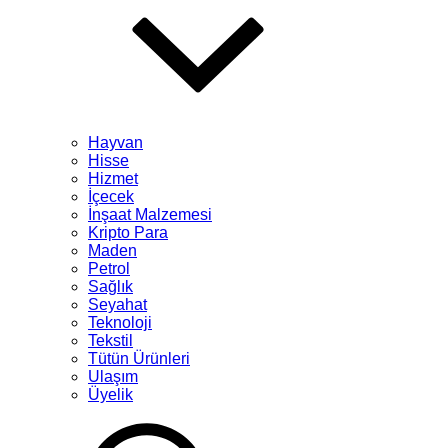
Hayvan
Hisse
Hizmet
İçecek
İnşaat Malzemesi
Kripto Para
Maden
Petrol
Sağlık
Seyahat
Teknoloji
Tekstil
Tütün Ürünleri
Ulaşım
Üyelik