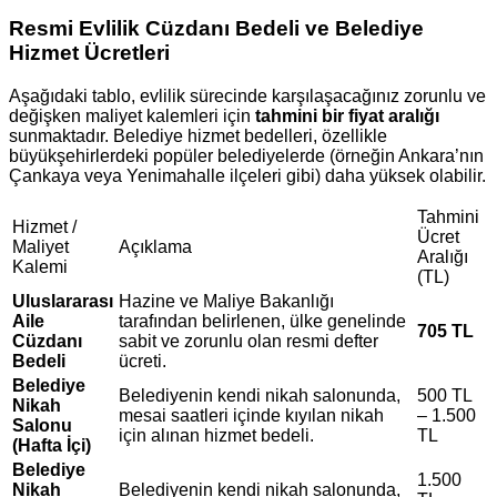
Resmi Evlilik Cüzdanı Bedeli ve Belediye
Hizmet Ücretleri
Aşağıdaki tablo, evlilik sürecinde karşılaşacağınız zorunlu ve
değişken maliyet kalemleri için
tahmini bir fiyat aralığı
sunmaktadır. Belediye hizmet bedelleri, özellikle
büyükşehirlerdeki popüler belediyelerde (örneğin Ankara’nın
Çankaya veya Yenimahalle ilçeleri gibi) daha yüksek olabilir.
Tahmini
Hizmet /
Ücret
Maliyet
Açıklama
Aralığı
Kalemi
(TL)
Uluslararası
Hazine ve Maliye Bakanlığı
Aile
tarafından belirlenen, ülke genelinde
705 TL
Cüzdanı
sabit ve zorunlu olan resmi defter
Bedeli
ücreti.
Belediye
Belediyenin kendi nikah salonunda,
500 TL
Nikah
mesai saatleri içinde kıyılan nikah
– 1.500
Salonu
için alınan hizmet bedeli.
TL
(Hafta İçi)
Belediye
1.500
Nikah
Belediyenin kendi nikah salonunda,