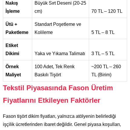
Nakış
Büyük Sırt Deseni (20-25
İşleme
cm)
70 TL – 120 TL
Ütü +
Standart Poşetleme ve
Paketleme
Kolileme
5 TL – 8 TL
Etiket
Dikimi
Yaka ve Yıkama Talimatı
3 TL – 5 TL
Örnek
100 Adet, Tek Renk
~200 TL – 260
Maliyet
Baskılı Tişört
TL (Birim)
Tekstil Piyasasında Fason Üretim
Fiyatlarını Etkileyen Faktörler
Fason tişört dikim fiyatları, yalnızca atölyenin belirlediği
işçilik ücretlerinden ibaret değildir. Genel piyasa koşulları,