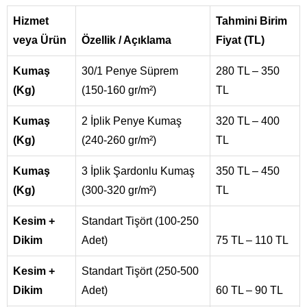
Hizmet
Tahmini Birim
veya Ürün
Özellik / Açıklama
Fiyat (TL)
Kumaş
30/1 Penye Süprem
280 TL – 350
(Kg)
(150-160 gr/m²)
TL
Kumaş
2 İplik Penye Kumaş
320 TL – 400
(Kg)
(240-260 gr/m²)
TL
Kumaş
3 İplik Şardonlu Kumaş
350 TL – 450
(Kg)
(300-320 gr/m²)
TL
Kesim +
Standart Tişört (100-250
Dikim
Adet)
75 TL – 110 TL
Kesim +
Standart Tişört (250-500
Dikim
Adet)
60 TL – 90 TL