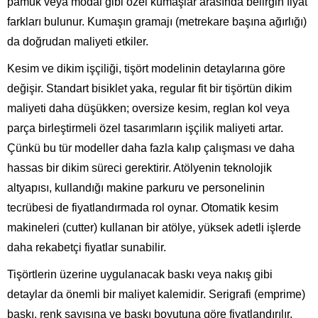
pamuk veya modal gibi özel kumaşlar arasında belirgin fiyat
farkları bulunur. Kumaşın gramajı (metrekare başına ağırlığı)
da doğrudan maliyeti etkiler.
Kesim ve dikim işçiliği, tişört modelinin detaylarına göre
değişir. Standart bisiklet yaka, regular fit bir tişörtün dikim
maliyeti daha düşükken; oversize kesim, reglan kol veya
parça birleştirmeli özel tasarımların işçilik maliyeti artar.
Çünkü bu tür modeller daha fazla kalıp çalışması ve daha
hassas bir dikim süreci gerektirir. Atölyenin teknolojik
altyapısı, kullandığı makine parkuru ve personelinin
tecrübesi de fiyatlandırmada rol oynar. Otomatik kesim
makineleri (cutter) kullanan bir atölye, yüksek adetli işlerde
daha rekabetçi fiyatlar sunabilir.
Tişörtlerin üzerine uygulanacak baskı veya nakış gibi
detaylar da önemli bir maliyet kalemidir. Serigrafi (emprime)
baskı, renk sayısına ve baskı boyutuna göre fiyatlandırılır.