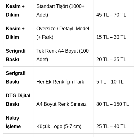
Kesim +
Standart Tişört (1000+
Dikim
Adet)
45 TL – 70 TL
Kesim +
Oversize / Detaylı Model
Dikim
(+ Fark)
15 TL – 30 TL
Serigrafi
Tek Renk A4 Boyut (100
Baskı
Adet)
20 TL – 35 TL
Serigrafi
Baskı
Her Ek Renk İçin Fark
5 TL – 10 TL
DTG Dijital
Baskı
A4 Boyut Renk Sınırsız
80 TL – 150 TL
Nakış
İşleme
Küçük Logo (5-7 cm)
25 TL – 40 TL