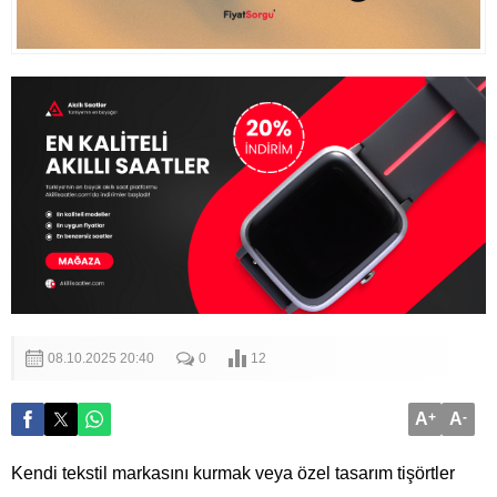
08.10.2025 20:40
0
12
A
+
A
-
Kendi tekstil markasını kurmak veya özel tasarım tişörtler