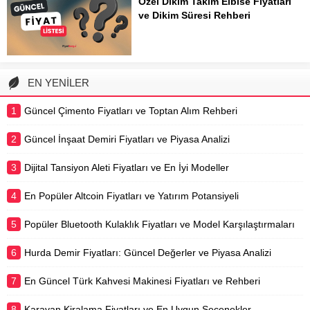
Özel Dikim Takım Elbise Fiyatları
açısından da büyük önem taşır.
ve Dikim Süresi Rehberi
Perde dikimi, seçilen kumaşın türüne,
Özel dikim takım elbise, kişisel
modelin karmaşıklığına ve...
tarzınızı ve bedeninizi en iyi şekilde
yansıtan, eşsiz bir giyim deneyimi
sunar. Standart kalıpların ötesine
EN YENİLER
geçerek, kumaş seçiminden dikiş
detaylarına kadar her aşamada kişiye
1
Güncel Çimento Fiyatları ve Toptan Alım Rehberi
özel...
2
Güncel İnşaat Demiri Fiyatları ve Piyasa Analizi
3
Dijital Tansiyon Aleti Fiyatları ve En İyi Modeller
4
En Popüler Altcoin Fiyatları ve Yatırım Potansiyeli
5
Popüler Bluetooth Kulaklık Fiyatları ve Model Karşılaştırmaları
6
Hurda Demir Fiyatları: Güncel Değerler ve Piyasa Analizi
7
En Güncel Türk Kahvesi Makinesi Fiyatları ve Rehberi
8
Karavan Kiralama Fiyatları ve En Uygun Seçenekler