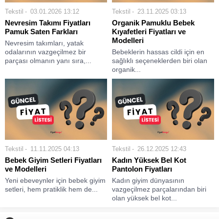
Tekstil
03.01.2026 13:12
Tekstil
23.11.2025 03:13
Nevresim Takımı Fiyatları
Organik Pamuklu Bebek
Pamuk Saten Farkları
Kıyafetleri Fiyatları ve
Modelleri
Nevresim takımları, yatak
odalarının vazgeçilmez bir
Bebeklerin hassas cildi için en
parçası olmanın yanı sıra,...
sağlıklı seçeneklerden biri olan
organik...
Tekstil
11.11.2025 04:13
Tekstil
26.12.2025 12:43
Bebek Giyim Setleri Fiyatları
Kadın Yüksek Bel Kot
ve Modelleri
Pantolon Fiyatları
Yeni ebeveynler için bebek giyim
Kadın giyim dünyasının
setleri, hem pratiklik hem de...
vazgeçilmez parçalarından biri
olan yüksek bel kot...