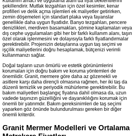
Kullanım amacı ve uygulama alanı da fiyat beklentilerini
şekillendirir. Mutfak tezgahları için özel kesimler, kenar
profilleri ve delik açma işlemleri ek maliyetler getirirken,
zemin döşemeleri için standart plaka veya fayanslar
genellikle daha uygun fiyatlıdır. Banyo tezgahları, pencere
denizlikleri, merdiven basamakları, şömine kaplamaları veya
dış cephe uygulamaları gibi her bir farklı kullanım alanı, taşın
özel olarak işlenmesini ve dolayısıyla farklı fiyatlandırmalar
gerektirebilir. Projenizin detaylarına uygun taş seçimi ve
işçilik maliyetlerini doğru hesaplamak, bütçenizi verimli
kullanmanızı sağlar.
Doğal taşların uzun ömürlü ve estetik görünümlerini
korumaları için doğru bakım ve koruma yöntemleri de
önemlidir. Granit, mermere göre daha az gözenekli ve
asitlere karşı daha dirençli olmasına rağmen, her iki taş da
düzenli temizlik ve periyodik mühürleme gerektirebilir. Bu
bakım maliyetleri başlangıç fiyatına dahil olmasa da, uzun
vadede taşınızın güzelliğini ve dayanıklılığını korumak için
önemli bir yatırımdır. Bakım gereksinimleri de taş seçimi
yaparken göz önünde bulundurulması gereken bir diğer
önemli kriterdir.
Granit Mermer Modelleri ve Ortalama