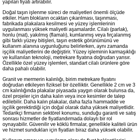
yapıları fiyatı artırabilir.
Doğal taşın işlenme süreci de maliyetleri önemli ölçüde
etkiler. Ham blokların ocaktan çıkarılması, taşınması,
fabrikada plakalara kesilmesi ve yüzey işlemlerinin
uygulanması yüksek maliyetli aşamalardır. Cilalı (parlak),
honlu (mat), yakılmış (flamalı), kumlanmış veya fırçalanmış
gibi farklı yüzey bitişleri, taşın estetik görünümünü ve
kullanım alanına uygunluğunu belirlerken, aynı zamanda
işçilik maliyetlerini de değiştirir. Yüzey işleminin karmaşıklığı
ve kullanılan teknoloji, metrekare fiyatına doğrudan yansır.
Özellikle özel yüzey işlemleri, standart cilalı ürünlere göre
daha pahalı olabilir.
Granit ve mermerin kalınlığı, birim metrekare fiyatını
doğrudan etkileyen fiziksel bir özelliktir. Genellikle 2 cm ve 3
cm kalınlığında plakalar piyasada yaygın olarak bulunsa da,
özel projeler için daha kalın veya ince kesimler de talep
edilebilir. Daha kalın plakalar, daha fazla hammadde ve
işçilik gerektirdiği için doğal olarak daha yüksek maliyetlidir.
Tedarikçi firmanın sektörel konumu, sunduğu garanti ve satış
sonrası hizmetler de fiyatlandırmada dolaylı bir rol
oynayabilir. Güvenilir ve köklü firmalar, genellikle kaliteli ürün
ve hizmet sundukları için fiyatları biraz daha yüksek olabilir.