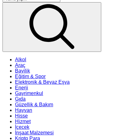
Alkol
Araç
Bayilik
Eğitim & Spor
Elektronik & Beyaz Eşya
Enerji
Gayrimenkul
Gıda
Güzellik & Bakım
Hayvan
Hisse
Hizmet
İçecek
İnşaat Malzemesi
Kripto Para