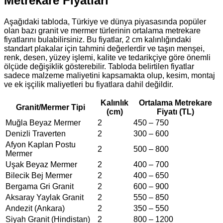
Metrekare Fiyatları
Aşağıdaki tabloda, Türkiye ve dünya piyasasında popüler
olan bazı granit ve mermer türlerinin ortalama metrekare
fiyatlarını bulabilirsiniz. Bu fiyatlar, 2 cm kalınlığındaki
standart plakalar için tahmini değerlerdir ve taşın menşei,
renk, desen, yüzey işlemi, kalite ve tedarikçiye göre önemli
ölçüde değişiklik gösterebilir. Tabloda belirtilen fiyatlar
sadece malzeme maliyetini kapsamakta olup, kesim, montaj
ve ek işçilik maliyetleri bu fiyatlara dahil değildir.
Kalınlık
Ortalama Metrekare
Granit/Mermer Tipi
(cm)
Fiyatı (TL)
Muğla Beyaz Mermer
2
450 – 750
Denizli Traverten
2
300 – 600
Afyon Kaplan Postu
2
500 – 800
Mermer
Uşak Beyaz Mermer
2
400 – 700
Bilecik Bej Mermer
2
400 – 650
Bergama Gri Granit
2
600 – 900
Aksaray Yaylak Granit
2
550 – 850
Andezit (Ankara)
2
350 – 550
Siyah Granit (Hindistan)
2
800 – 1200