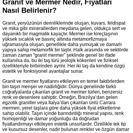
Granit ve Mermer Nedir, Fiyatları
Nasıl Belirlenir?
Granit, yeryüzünün derinliklerinde oluşan, kuvars, feldispat
ve mika gibi minerallerden meydana gelen, oldukça sert ve
dayanıklı bir magmatik kayaçtır. Mermer ise kireçtaşının
yüksek sıcaklık ve basınç altında metamorfizmaya
uğramasıyla oluşan, genellikle daha yumuşak ve damarlı
yapıya sahip metamorfik bir taştır. Halk arasında ve sektörde
zaman zaman “granit mermer” şeklinde genel bir ifade
kullanılsa da, bu iki taş türü jeolojik kökenleri ve fiziksel
özellikleriyle birbirinden ayrılır. Her iki taş da kendine özgü
estetik ve fonksiyonel avantajlar sunar.
Granit ve mermer fiyatlarını etkileyen en temel faktörlerden
biri taşın menşei ve nadirliğidir. Dünya genelinde farklı
coğrafyalarda çıkarılan granit ve mermer türleri, benzersiz
renk ve desenlere sahiptir. Örneğin, Brezilya’dan gelen
egzotik granitler veya İtalya’dan çıkarılan ünlü Carrara
mermeri, yerel taşlara göre daha yüksek fiyat etiketlerine
sahip olabilir. Taşın içinde barındırdığı mineral yapısı, renk
homojenliği ve damar yoğunluğu da doğrudan
fiyatlandırmayı etkileyen estetik unsurlardır. Özellikle tek tip
ve kusursuz desenler, nadir bulunan renkler ve özgün damar