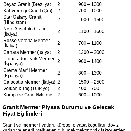
Beyaz Granit (Brezilya)
2
900 – 1300
Kahverengi Granit (Çin)
2
700 – 1000
Star Galaxy Granit
2
1000 – 1500
(Hindistan)
Nero Absoluto Granit
2
1100 – 1600
(İtalya)
Rosso Verona Mermer
2
700 – 1100
(İtalya)
Carrara Mermer (İtalya)
2
1200 – 2000
Emperador Dark Mermer
2
900 – 1400
(İspanya)
Crema Marfil Mermer
2
800 – 1300
(İspanya)
Calacatta Mermer (İtalya)
2
1500 – 2500
Volkanik Taş (Türkiye)
2
400 – 700
Kompoze Granit/Mermer
2
600 – 1000
Granit Mermer Piyasa Durumu ve Gelecek
Fiyat Eğilimleri
Granit ve mermer fiyatları, küresel piyasa koşulları, döviz
kurları ve enerji maliyetleri gibi makroekonomik faktörlerden