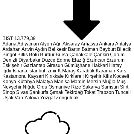
BİST
13.779,39
Adana
Adıyaman
Afyon
Ağrı
Aksaray
Amasya
Ankara
Antalya
Ardahan
Artvin
Aydın
Balıkesir
Bartın
Batman
Bayburt
Bilecik
Bingöl
Bitlis
Bolu
Burdur
Bursa
Çanakkale
Çankırı
Çorum
Denizli
Diyarbakır
Düzce
Edirne
Elazığ
Erzincan
Erzurum
Eskişehir
Gaziantep
Giresun
Gümüşhane
Hakkari
Hatay
Iğdır
Isparta
İstanbul
İzmir
K.Maraş
Karabük
Karaman
Kars
Kastamonu
Kayseri
Kırıkkale
Kırklareli
Kırşehir
Kilis
Kocaeli
Konya
Kütahya
Malatya
Manisa
Mardin
Mersin
Muğla
Muş
Nevşehir
Niğde
Ordu
Osmaniye
Rize
Sakarya
Samsun
Siirt
Sinop
Sivas
Şanlıurfa
Şırnak
Tekirdağ
Tokat
Trabzon
Tunceli
Uşak
Van
Yalova
Yozgat
Zonguldak