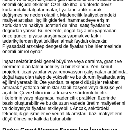
önemli ölçüde etkilenir. Özellikle ithal ürünlerde döviz
kurlarındaki dalgalanmalar, fiyatların anlık olarak
değişmesine neden olabilir. Madencilik faaliyetlerindeki
maliyet artışları, işçilik giderleri, hammaddeye erişim
zorlukları ve nakliye ücretleri de nihai satış fiyatlarına
doğrudan yansır. Bu nedenle, doğal taş alımı yapmadan
önce güncel piyasa araştırması yapmak ve farklı
tedarikçilerden fiyat teklifleri almak faydalı olacaktır.
Piyasadaki arz-talep dengesi de fiyatların belirlenmesinde
önemli bir rol oynar.
İnşaat sektöründeki genel büyüme veya daralma, granit ve
mermere olan talebi belirleyici bir etkendir. Yeni konut
projeleri, ticari yapılar veya renovasyon çalışmaları arttığında,
doğal taşa olan talep de yükselir ve bu durum fiyatlarda artış
eğilimi yaratabilir. Öte yandan, talepteki düşüşler rekabeti
artırarak fiyatlarda bir miktar stabilizasyon veya düşüşe yol
açabilir. Çevre bilincinin artması ve sürdürülebilirlik
ilkelerinin yaygınlaşması, madencilik pratikleri üzerinde
baskı oluşturabilir ve bu da uzun vadede üretim maliyetlerini
ve dolayısıyla fiyatları etkileyebilir. Ancak, sektördeki
teknolojik gelişmeler ve verimlilik artışları, bazı maliyetlerin
düşürülmesine katkıda bulunabilir.
Doğru Granit Mermer Seçimi İçin İpuçları ve