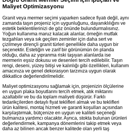
Maliyet Optimizasyonu
Granit veya mermer seçimi yaparken sadece fiyatı değil, aynı
zamanda taşın projeniz için uygunluğunu, dayanıklılığını ve
estetik beklentilerinizi de göz önünde bulundurmalısınız.
Yoğun kullanıma maruz kalacak alanlar, örneğin mutfak
tezgahları veya sık geçilen zeminler için daha sert ve
çizilmeye dirençli granit türleri genellikle daha uygun bir
seçenektir. Estetiğin ve zarif bir görünümün ön planda
olduğu, daha az yıpranma riski taşıyan alanlarda ise
mermerin eşsiz dokusu ve desenleri tercih edilebilir. Taşın
rengi, deseni, yüzey bitişi ve kalınlığı gibi özellikleri, kullanım
amacınıza ve genel dekorasyon tarzınıza uygun olarak
dikkatlice değerlendirilmelidir.
Maliyet optimizasyonu sağlamak için, projenizin ölçülerine
en uygun plaka boyutlarını tercih etmek, atık miktarını
azaltabilir ve bu da toplam maliyeti düşürür. Farklı
tedarikçilerden detaylı fiyat teklifleri almak ve bu teklifleri
ürün kalitesi, montaj hizmeti ve garanti koşulları açısından
karşılaştırmak, bütçenize en uygun ve kaliteli seçeneği
bulmanıza yardımcı olacaktır. Ayrıca, stokta bulunan ürünleri
değerlendirmek, kampanya dönemlerini takip etmek veya
daha az bilinen ancak benzer kalitede olan yerli taş