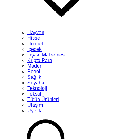
Hayvan
Hisse
Hizmet
İçecek
İnşaat Malzemesi
Kripto Para
Maden
Petrol
Sağlık
Seyahat
Teknoloji
Tekstil
Tütün Ürünleri
Ulaşım
Üyelik