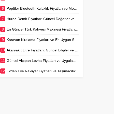
6
Popüler Bluetooth Kulaklık Fiyatları ve Model Karşılaştırmaları
7
Hurda Demir Fiyatları: Güncel Değerler ve Piyasa Analizi
8
En Güncel Türk Kahvesi Makinesi Fiyatları ve Rehberi
9
Karavan Kiralama Fiyatları ve En Uygun Seçenekler
10
Akaryakıt Litre Fiyatları: Güncel Bilgiler ve Değişim Nedenleri
11
Güncel Alçıpan Levha Fiyatları ve Uygulama Maliyetleri
12
Evden Eve Nakliyat Fiyatları ve Taşımacılık Rehberi