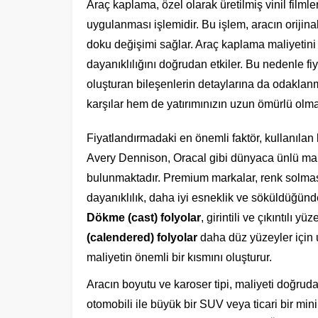
Araç kaplama, özel olarak üretilmiş vinil filmle
uygulanması işlemidir. Bu işlem, aracın orijin
doku değişimi sağlar. Araç kaplama maliyetini 
dayanıklılığını doğrudan etkiler. Bu nedenle fi
oluşturan bileşenlerin detaylarına da odaklanm
karşılar hem de yatırımınızın uzun ömürlü olma
Fiyatlandırmadaki en önemli faktör, kullanıla
Avery Dennison, Oracal gibi dünyaca ünlü mark
bulunmaktadır. Premium markalar, renk solmas
dayanıklılık, daha iyi esneklik ve söküldüğünd
Dökme (cast) folyolar
, girintili ve çıkıntıl
(calendered) folyolar
daha düz yüzeyler için 
maliyetin önemli bir kısmını oluşturur.
Aracın boyutu ve karoser tipi, maliyeti doğrudan
otomobili ile büyük bir SUV veya ticari bir m