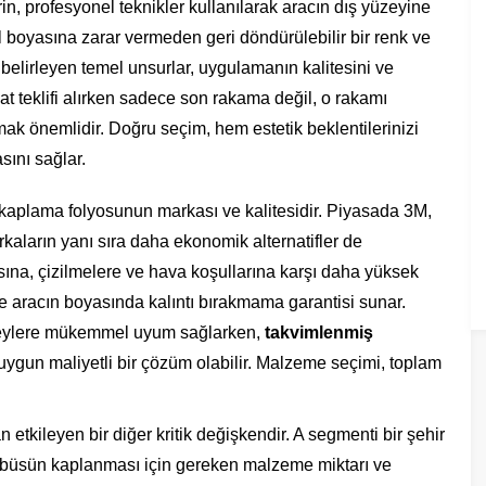
rin, profesyonel teknikler kullanılarak aracın dış yüzeyine
al boyasına zarar vermeden geri döndürülebilir bir renk ve
belirleyen temel unsurlar, uygulamanın kalitesini ve
yat teklifi alırken sadece son rakama değil, o rakamı
ak önemlidir. Doğru seçim, hem estetik beklentilerinizi
sını sağlar.
n kaplama folyosunun markası ve kalitesidir. Piyasada 3M,
aların yanı sıra daha ekonomik alternatifler de
ına, çizilmelere ve hava koşullarına karşı daha yüksek
e aracın boyasında kalıntı bırakmama garantisi sunar.
ı yüzeylere mükemmel uyum sağlarken,
takvimlenmiş
uygun maliyetli bir çözüm olabilir. Malzeme seçimi, toplam
 etkileyen bir diğer kritik değişkendir. A segmenti bir şehir
inibüsün kaplanması için gereken malzeme miktarı ve