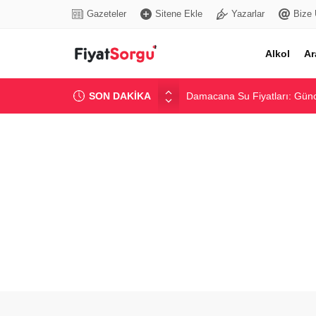
Gazeteler
Sitene Ekle
Yazarlar
Bize 
Alkol
Ar
SON DAKİKA
Damacana Su Fiyatları: Günce
Güncel Çimento Fiyatları ve 
Güncel İnşaat Demiri Fiyatlar
Dijital Tansiyon Aleti Fiyatlar
En Popüler Altcoin Fiyatları v