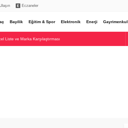
Ulaşın
Eczaneler
aç
Bayilik
Eğitim & Spor
Elektronik
Enerji
Gayrimenkul
l Liste ve Marka Karşılaştırması
Toptan Alım Rehberi
ı ve Piyasa Analizi
ı ve En İyi Modeller
e Yatırım Potansiyeli