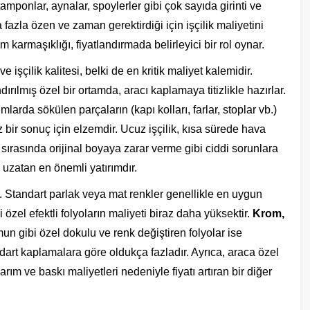
tamponlar, aynalar, spoylerler gibi çok sayıda girinti ve
 fazla özen ve zaman gerektirdiği için işçilik maliyetini
m karmaşıklığı, fiyatlandırmada belirleyici bir rol oynar.
şçilik kalitesi, belki de en kritik maliyet kalemidir.
rılmış özel bir ortamda, aracı kaplamaya titizlikle hazırlar.
larda sökülen parçaların (kapı kolları, farlar, stoplar vb.)
 bir sonuç için elzemdir. Ucuz işçilik, kısa sürede hava
sırasında orijinal boyaya zarar verme gibi ciddi sorunlara
ü uzatan en önemli yatırımdır.
r. Standart parlak veya mat renkler genellikle en uygun
i özel efektli folyoların maliyeti biraz daha yüksektir.
Krom,
n gibi özel dokulu ve renk değiştiren folyolar ise
ndart kaplamalara göre oldukça fazladır. Ayrıca, araca özel
arım ve baskı maliyetleri nedeniyle fiyatı artıran bir diğer