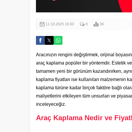
11.10.2025 19:30
0
28
Aracınızın rengini değiştirmek, orijinal boyas
araç kaplama popüler bir yöntemdir. Estetik v
tamamen yeni bir görünüm kazandırırken, aynı 
kaplama fiyatları ise kullanılan malzemenin ka
kaplama türüne kadar birçok faktöre bağlı ola
maliyetlerini etkileyen tüm unsurları ve piyasada
inceleyeceğiz.
Araç Kaplama Nedir ve Fiyatla