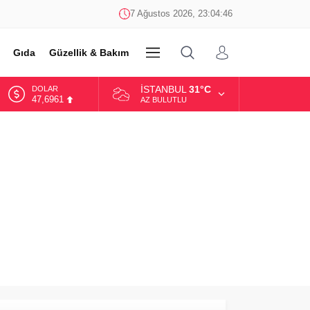
7 Ağustos 2026, 23:04:46
Gıda
Güzellik & Bakım
DİĞER
İSTANBUL
31°C
DOLAR
47,6961
AZ BULUTLU
EURO
55,1808
ALTIN
6.662,82
BİST
13.779,39