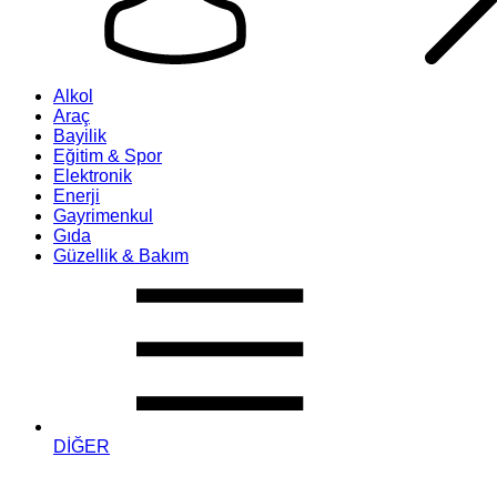
Alkol
Araç
Bayilik
Eğitim & Spor
Elektronik
Enerji
Gayrimenkul
Gıda
Güzellik & Bakım
DİĞER