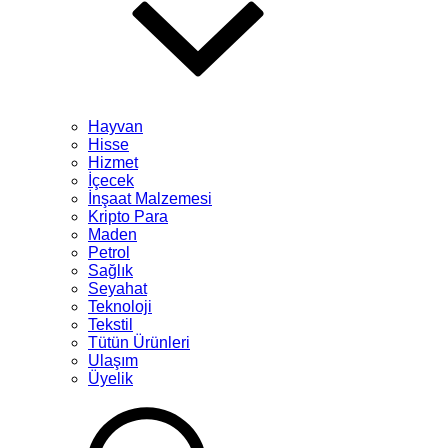
Hayvan
Hisse
Hizmet
İçecek
İnşaat Malzemesi
Kripto Para
Maden
Petrol
Sağlık
Seyahat
Teknoloji
Tekstil
Tütün Ürünleri
Ulaşım
Üyelik