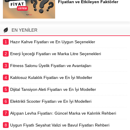
Fiyatları ve Etkileyen Faktörler
pompaları gibi birçok temel faktöre
Araç sahipleri için akaryakıt fiyatları,
bağlı olarak...
günlük yaşamın ve bütçe yönetiminin
en önemli konularından biridir.
Benzin, motorin ve LPG gibi temel
EN YENİLER
yakıt türlerinin litre fiyatları, global
ekonomik gelişmelerden yerel
1
Hazır Kahve Fiyatları ve En Uygun Seçenekler
vergilendirme politikalarına...
2
Enerji İçeceği Fiyatları ve Marka Litre Seçenekleri
3
Fitness Salonu Üyelik Fiyatları ve Avantajları
4
Kablosuz Kulaklık Fiyatları ve En İyi Modeller
5
Dijital Tansiyon Aleti Fiyatları ve En İyi Modeller
6
Elektrikli Scooter Fiyatları ve En İyi Modelleri
7
Alçıpan Levha Fiyatları: Güncel Marka ve Kalınlık Rehberi
8
Uygun Fiyatlı Seyahat Valizi ve Bavul Fiyatları Rehberi