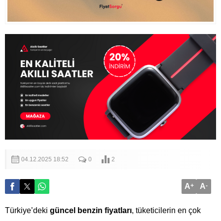
04.12.2025 18:52
0
2
A
+
A
-
Türkiye’deki
güncel benzin fiyatları
, tüketicilerin en çok