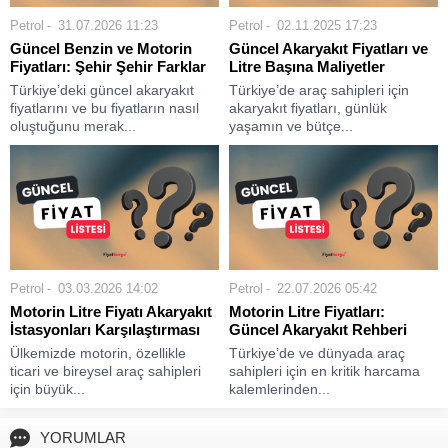
Petrol
31.07.2026 11:23
Petrol
02.11.2025 17:23
Güncel Benzin ve Motorin
Güncel Akaryakıt Fiyatları ve
Fiyatları: Şehir Şehir Farklar
Litre Başına Maliyetler
Türkiye’deki güncel akaryakıt
Türkiye’de araç sahipleri için
fiyatlarını ve bu fiyatların nasıl
akaryakıt fiyatları, günlük
oluştuğunu merak...
yaşamın ve bütçe...
Petrol
03.03.2026 14:02
Petrol
22.07.2026 05:42
Motorin Litre Fiyatı Akaryakıt
Motorin Litre Fiyatları:
İstasyonları Karşılaştırması
Güncel Akaryakıt Rehberi
Ülkemizde motorin, özellikle
Türkiye’de ve dünyada araç
ticari ve bireysel araç sahipleri
sahipleri için en kritik harcama
için büyük...
kalemlerinden...
YORUMLAR