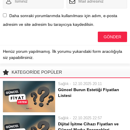
Daha sonraki yorumlarımda kullanılması için adım, e-posta
adresim ve site adresim bu tarayıcıya kaydedilsin.
Henüz yorum yapılmamış. İlk yorumu yukarıdaki form aracılığıyla
siz yapabilirsiniz.
KATEGORİDE POPÜLER
Sağlık
12.10.2025 20:11
Güncel Burun Estetiği Fiyatları
Listesi
Burun estetiği, hem estetik
beklentileri karşılamak hem de
solunum gibi fonksiyonel sorunları
Sağlık
22.10.2025 22:57
gidermek amacıyla yapılan popüler
Dijital İşitme Cihazı Fiyatları ve
bir cerrahi işlemdir. Bu operasyonu
Güncel Marka Seçenekleri