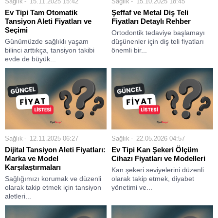
Sağlık
15.11.2025 15:42
Sağlık
15.10.2025 18:45
Ev Tipi Tam Otomatik
Şeffaf ve Metal Diş Teli
Tansiyon Aleti Fiyatları ve
Fiyatları Detaylı Rehber
Seçimi
Ortodontik tedaviye başlamayı
Günümüzde sağlıklı yaşam
düşünenler için diş teli fiyatları
bilinci arttıkça, tansiyon takibi
önemli bir...
evde de büyük...
Sağlık
12.11.2025 06:27
Sağlık
22.05.2026 04:57
Dijital Tansiyon Aleti Fiyatları:
Ev Tipi Kan Şekeri Ölçüm
Marka ve Model
Cihazı Fiyatları ve Modelleri
Karşılaştırmaları
Kan şekeri seviyelerini düzenli
Sağlığımızı korumak ve düzenli
olarak takip etmek, diyabet
olarak takip etmek için tansiyon
yönetimi ve...
aletleri...