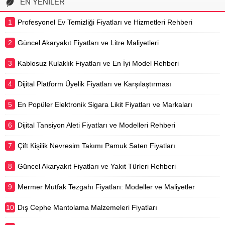
EN YENİLER
maliyetidir. Özel hastanelerde
sunulan sünnet hizmetleri,...
1
Profesyonel Ev Temizliği Fiyatları ve Hizmetleri Rehberi
2
Güncel Akaryakıt Fiyatları ve Litre Maliyetleri
3
Kablosuz Kulaklık Fiyatları ve En İyi Model Rehberi
4
Dijital Platform Üyelik Fiyatları ve Karşılaştırması
5
En Popüler Elektronik Sigara Likit Fiyatları ve Markaları
6
Dijital Tansiyon Aleti Fiyatları ve Modelleri Rehberi
7
Çift Kişilik Nevresim Takımı Pamuk Saten Fiyatları
8
Güncel Akaryakıt Fiyatları ve Yakıt Türleri Rehberi
9
Mermer Mutfak Tezgahı Fiyatları: Modeller ve Maliyetler
10
Dış Cephe Mantolama Malzemeleri Fiyatları