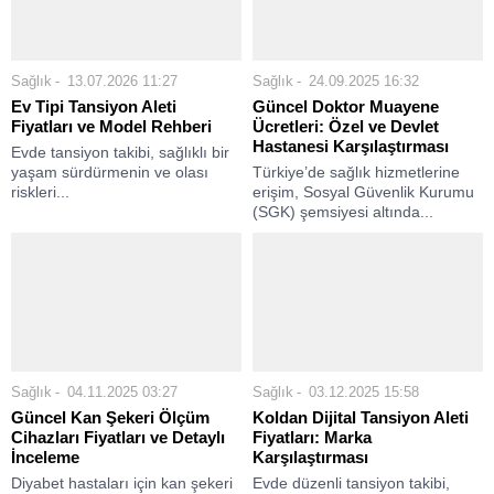
Sağlık
13.07.2026 11:27
Sağlık
24.09.2025 16:32
Ev Tipi Tansiyon Aleti
Güncel Doktor Muayene
Fiyatları ve Model Rehberi
Ücretleri: Özel ve Devlet
Hastanesi Karşılaştırması
Evde tansiyon takibi, sağlıklı bir
yaşam sürdürmenin ve olası
Türkiye’de sağlık hizmetlerine
riskleri...
erişim, Sosyal Güvenlik Kurumu
(SGK) şemsiyesi altında...
Sağlık
04.11.2025 03:27
Sağlık
03.12.2025 15:58
Güncel Kan Şekeri Ölçüm
Koldan Dijital Tansiyon Aleti
Cihazları Fiyatları ve Detaylı
Fiyatları: Marka
İnceleme
Karşılaştırması
Diyabet hastaları için kan şekeri
Evde düzenli tansiyon takibi,