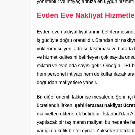
yönetebilir ve ihtiyaçlarınıza en uygun hizmeti ş
Evden Eve Nakliyat Hizmetler
Evden eve nakliyat fiyatlarının belirlenmesind
iş gücüyle doğru orantılıdır. Standart bir nakli
yüklenmesi, yeni adrese taşınması ve burada te
ve hizmet kalitesini belirleyen çok sayıda un
miktarı ve evin oda sayısı gelir. Örneğin, 1+1 b
hem personel ihtiyacı hem de kullanılacak ara
doğrudan maliyetlere yansır.
Bir diğer önemli faktör ise mesafedir. Şehir içi 
ücretlendirilirken,
şehirlerarası nakliyat ücret
maliyetleri eklenerek belirlenir. İstanbul’dan 
yapılacak bir taşımanın maliyeti bu nedenle far
varlığı da kritik bir rol oynar. Yüksek katlard