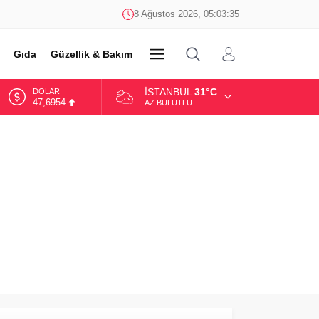
8 Ağustos 2026, 05:03:35
Gıda
Güzellik & Bakım
DİĞER
İSTANBUL
31°C
DOLAR
47,6954
AZ BULUTLU
EURO
55,1824
ALTIN
6.662,10
BİST
13.779,39