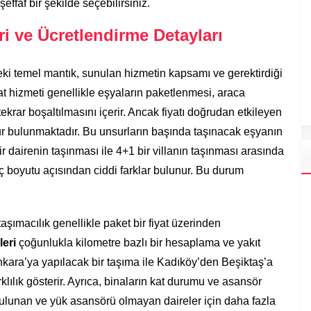
effaf bir şekilde seçebilirsiniz.
i ve Ücretlendirme Detayları
eki temel mantık, sunulan hizmetin kapsamı ve gerektirdiği
yat hizmeti genellikle eşyaların paketlenmesi, araca
krar boşaltılmasını içerir. Ancak fiyatı doğrudan etkileyen
sur bulunmaktadır. Bu unsurların başında taşınacak eşyanın
ir dairenin taşınması ile 4+1 bir villanın taşınması arasında
ç boyutu açısından ciddi farklar bulunur. Bu durum
taşımacılık genellikle paket bir fiyat üzerinden
leri
çoğunlukla kilometre bazlı bir hesaplama ve yakıt
Ankara’ya yapılacak bir taşıma ile Kadıköy’den Beşiktaş’a
klılık gösterir. Ayrıca, binaların kat durumu ve asansör
a bulunan ve yük asansörü olmayan daireler için daha fazla