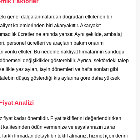
omik Faktörler
eki genel dalgalanmalardan doğrudan etkilenen bir
liyet kalemlerinden biri akaryakıttır. Akaryakıt
taşımacılık ücretlerine anında yansır. Aynı şekilde, ambalaj
ri, personel ücretleri ve araçların bakım onarım
karı yönlü etkiler. Bu nedenle nakliyat firmalarının sunduğu
 dönemsel değişiklikler gösterebilir. Ayrıca, sektördeki talep
ellikle yaz ayları, tayin dönemleri ve hafta sonları gibi
talebin düşüş gösterdiği kış aylarına göre daha yüksek
iyat Analizi
iyat kadar önemlidir. Fiyat tekliflerini değerlendirirken
kalitesinden ödün vermenize ve eşyalarınızın zarar
rklı firmadan detaylı bir teklif almanız, hizmet içeriklerini