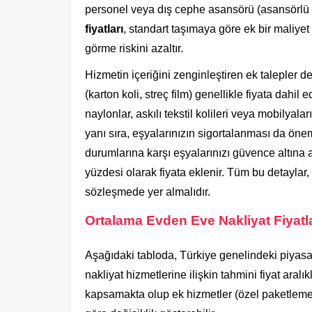
personel veya dış cephe asansörü (asansörlü t
fiyatları
, standart taşımaya göre ek bir maliyet
görme riskini azaltır.
Hizmetin içeriğini zenginleştiren ek talepler d
(karton koli, streç film) genellikle fiyata dahil 
naylonlar, askılı tekstil kolileri veya mobilyal
yanı sıra, eşyalarınızın sigortalanması da önem
durumlarına karşı eşyalarınızı güvence altına a
yüzdesi olarak fiyata eklenir. Tüm bu detaylar, b
sözleşmede yer almalıdır.
Ortalama Evden Eve Nakliyat Fiyatl
Aşağıdaki tabloda, Türkiye genelindeki piyasa
nakliyat hizmetlerine ilişkin tahmini fiyat aralı
kapsamakta olup ek hizmetler (özel paketleme,