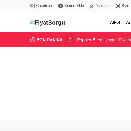
Gazeteler
Sitene Ekle
Yazarlar
Bize 
Alkol
Ar
SON DAKİKA
Popüler Enerji İçeceği Fiyatla
Damacana Su Fiyatları: Günce
Güncel Çimento Fiyatları ve 
Güncel İnşaat Demiri Fiyatlar
Dijital Tansiyon Aleti Fiyatlar