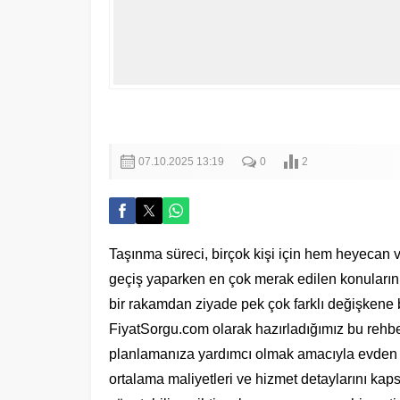
07.10.2025 13:19
0
2
Taşınma süreci, birçok kişi için hem heyecan ve
geçiş yaparken en çok merak edilen konuların ba
bir rakamdan ziyade pek çok farklı değişkene b
FiyatSorgu.com olarak hazırladığımız bu rehber
planlamanıza yardımcı olmak amacıyla evden eve
ortalama maliyetleri ve hizmet detaylarını kap