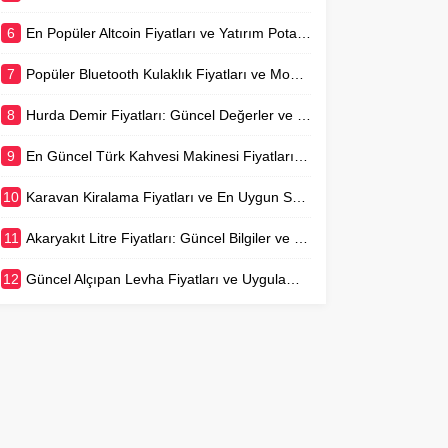
6
En Popüler Altcoin Fiyatları ve Yatırım Potansiyeli
7
Popüler Bluetooth Kulaklık Fiyatları ve Model Karşılaştırmaları
8
Hurda Demir Fiyatları: Güncel Değerler ve Piyasa Analizi
9
En Güncel Türk Kahvesi Makinesi Fiyatları ve Rehberi
10
Karavan Kiralama Fiyatları ve En Uygun Seçenekler
11
Akaryakıt Litre Fiyatları: Güncel Bilgiler ve Değişim Nedenleri
12
Güncel Alçıpan Levha Fiyatları ve Uygulama Maliyetleri