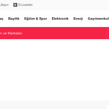
Ulaşın
Eczaneler
aç
Bayilik
Eğitim & Spor
Elektronik
Enerji
Gayrimenkul
rı ve Markaları
l Liste ve Marka Karşılaştırması
Toptan Alım Rehberi
ı ve Piyasa Analizi
ı ve En İyi Modeller