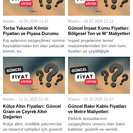
Maden
10.05.2026 11:47
Maden
19.07.2026 12:12
Torba Yakacak Kömür
Güncel İnşaat Kumu Fiyatları:
Fiyatları ve Piyasa Durumu
Bölgesel Ton ve M³ Maliyetleri
Kış aylarının vazgeçilmez ısınma
İnşaat projelerinin temel
kaynaklarından biri olan yakacak
malzemelerinden biri olan kum,
kömür, ev...
fiyatları ve çeşitliliğiyle...
Maden
11.11.2025 02:48
Maden
22.10.2025 01:47
Külçe Altın Fiyatları: Güncel
Güncel Bakır Kablo Fiyatları
Gram ve Çeyrek Altın
ve Metre Maliyetleri
Değerleri
Elektrik tesisatlarının
Külçe altın, özellikle yatırımcılar
vazgeçilmez unsuru olan bakır
ve tasarruf sahipleri için güvenli
kablolar, güvenli ve verimli...