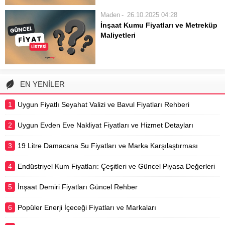
amacıyla kullanılan doğal bir taştır. İç
Maden
26.10.2025 04:28
mekanlardan dış cephelere, zemin
İnşaat Kumu Fiyatları ve Metreküp
döşemelerinden tezgah üstlerine
Maliyetleri
kadar geniş bir kullanım alanına
İnşaat projelerinin temel
sahiptir. Ev ve iş...
malzemelerinden biri olan kum,
yapının sağlamlığı ve dayanıklılığı
için kritik öneme sahiptir.
EN YENİLER
FiyatSorgu.com olarak, inşaat kumu
fiyatları hakkında kapsamlı bir rehber
1
Uygun Fiyatlı Seyahat Valizi ve Bavul Fiyatları Rehberi
sunuyoruz. Bu içerikte, farklı kum
türlerinin...
2
Uygun Evden Eve Nakliyat Fiyatları ve Hizmet Detayları
3
19 Litre Damacana Su Fiyatları ve Marka Karşılaştırması
4
Endüstriyel Kum Fiyatları: Çeşitleri ve Güncel Piyasa Değerleri
5
İnşaat Demiri Fiyatları Güncel Rehber
6
Popüler Enerji İçeceği Fiyatları ve Markaları