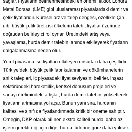
sağlar. Fiyatların belirlenmesindeki en önemli faktör, Londra
Metal Borsası (LME) gibi uluslararası piyasalardaki demir ve
çelik fiyatlarıdır. Küresel arz ve talep dengesi, özellikle Çin
gibi büyük çelik üreticisi ülkelerin talebi, fiyatlar üzerinde
doğrudan belirleyici rol oynar. Üretimdeki artış veya
yavaşlama, hurda demir talebini anında etkileyerek fiyatların
dalgalanmasına neden olur.
Yerel piyasada ise fiyatları etkileyen unsurlar daha çeşitlidir.
Türkiye’deki büyük çelik fabrikalarının ve dökümhanelerin
anlık talepleri, iç piyasadaki fiyat seviyesini belirler. İnşaat
sektöründeki hareketlilik, kentsel dönüşüm projeleri ve
sanayi üretimindeki artışlar, hurda demir talebini yükselterek
fiyatların artmasına yol açar. Bunun yanı sıra, hurdanın
kalitesi ve sınıfı da fiyatlandırmada kritik bir öneme sahiptir.
Örneğin, DKP olarak bilinen ekstra kaliteli hurda, daha az
işlem gerektirdiği için diğer hurda türlerine göre daha yüksek