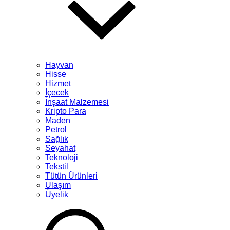
Hayvan
Hisse
Hizmet
İçecek
İnşaat Malzemesi
Kripto Para
Maden
Petrol
Sağlık
Seyahat
Teknoloji
Tekstil
Tütün Ürünleri
Ulaşım
Üyelik