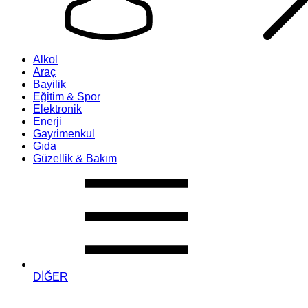
Alkol
Araç
Bayilik
Eğitim & Spor
Elektronik
Enerji
Gayrimenkul
Gıda
Güzellik & Bakım
DİĞER