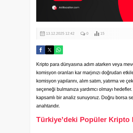
13.12.2025 12:42
0
15
Kripto para dünyasına adım atarken veya mevcut
komisyon oranları kar marjınızı doğrudan etkiler
komisyon yapılarını, alım satım, yatırma ve çe
seçeneği bulmanıza yardımcı olmayı hedefler. Şef
kapsamlı bir analiz sunuyoruz. Doğru borsa se
anahtarıdır.
Türkiye’deki Popüler Kripto