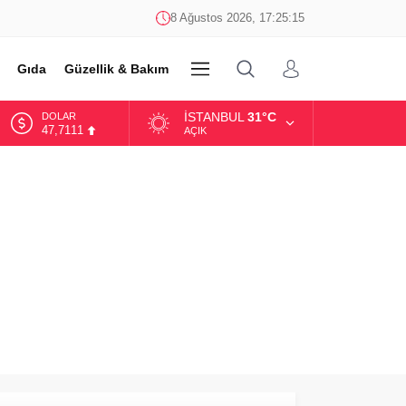
8 Ağustos 2026, 17:25:15
Gıda
Güzellik & Bakım
DİĞER
İSTANBUL
31°C
DOLAR
47,7111
AÇIK
EURO
55,1881
ALTIN
6.660,55
BİST
13.779,39