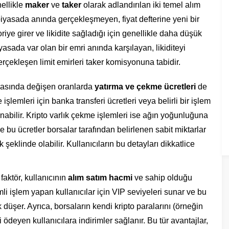
nellikle
maker
ve
taker
olarak adlandırılan iki temel alım
 piyasada anında gerçekleşmeyen, fiyat defterine yeni bir
oriye girer ve likidite sağladığı için genellikle daha düşük
yasada var olan bir emri anında karşılayan, likiditeyi
erçekleşen limit emirleri taker komisyonuna tabidir.
arasında değişen oranlarda
yatırma ve çekme ücretleri
de
şlemleri için banka transferi ücretleri veya belirli bir işlem
ulanabilir. Kripto varlık çekme işlemleri ise ağın yoğunluğuna
ve bu ücretler borsalar tarafından belirlenen sabit miktarlar
 şeklinde olabilir. Kullanıcıların bu detayları dikkatlice
faktör, kullanıcının
alım satım hacmi
ve sahip olduğu
mli işlem yapan kullanıcılar için VIP seviyeleri sunar ve bu
düşer. Ayrıca, borsaların kendi kripto paralarını (örneğin
ödeyen kullanıcılara indirimler sağlanır. Bu tür avantajlar,