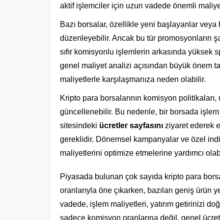
aktif işlemciler için uzun vadede önemli maliyet
Bazı borsalar, özellikle yeni başlayanlar veya be
düzenleyebilir. Ancak bu tür promosyonların şar
sıfır komisyonlu işlemlerin arkasında yüksek sp
genel maliyet analizi açısından büyük önem taş
maliyetlerle karşılaşmanıza neden olabilir.
Kripto para borsalarının komisyon politikaları,
güncellenebilir. Bu nedenle, bir borsada işl
sitesindeki
ücretler sayfasını
ziyaret ederek e
gereklidir. Dönemsel kampanyalar ve özel indir
maliyetlerini optimize etmelerine yardımcı olabi
Piyasada bulunan çok sayıda kripto para borsas
oranlarıyla öne çıkarken, bazıları geniş ürün y
vadede, işlem maliyetleri, yatırım getirinizi do
sadece komisyon oranlarına değil, genel ücret 