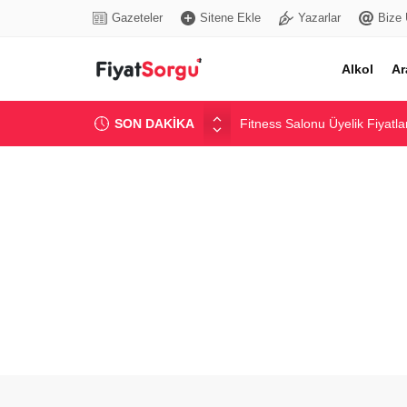
Gazeteler
Sitene Ekle
Yazarlar
Bize 
Alkol
Ar
SON DAKİKA
Fitness Salonu Üyelik Fiyatlar
Kablosuz Kulaklık Fiyatları v
Dijital Tansiyon Aleti Fiyatlar
Elektrikli Scooter Fiyatları ve
Alçıpan Levha Fiyatları: Gün