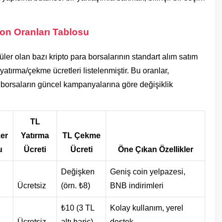
on Oranları Tablosu
er olan bazı kripto para borsalarının standart alım satım
yatırma/çekme ücretleri listelenmiştir. Bu oranlar,
 borsaların güncel kampanyalarına göre değişiklik
TL
ker
Yatırma
TL Çekme
u
Ücreti
Ücreti
Öne Çıkan Özellikler
Değişken
Geniş coin yelpazesi,
Ücretsiz
(örn. ₺8)
BNB indirimleri
₺10 (3 TL
Kolay kullanım, yerel
Ücretsiz
altı hariç)
destek