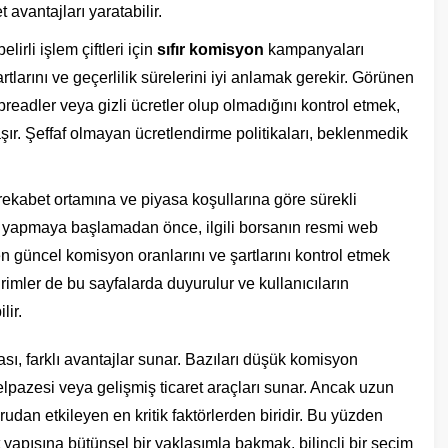
 avantajları yaratabilir.
lirli işlem çiftleri için
sıfır komisyon
kampanyaları
tlarını ve geçerlilik sürelerini iyi anlamak gerekir. Görünen
readler veya gizli ücretler olup olmadığını kontrol etmek,
ır. Şeffaf olmayan ücretlendirme politikaları, beklenmedik
 rekabet ortamına ve piyasa koşullarına göre sürekli
em yapmaya başlamadan önce, ilgili borsanın resmi web
n güncel komisyon oranlarını ve şartlarını kontrol etmek
imler de bu sayfalarda duyurulur ve kullanıcıların
lir.
ı, farklı avantajlar sunar. Bazıları düşük komisyon
elpazesi veya gelişmiş ticaret araçları sunar. Ancak uzun
ğrudan etkileyen en kritik faktörlerden biridir. Bu yüzden
yapısına bütünsel bir yaklaşımla bakmak, bilinçli bir seçim