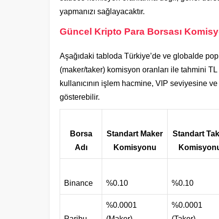
yapmanızı sağlayacaktır.
Güncel Kripto Para Borsası Komisy
Aşağıdaki tabloda Türkiye’de ve globalde popül
(maker/taker) komisyon oranları ile tahmini TL 
kullanıcının işlem hacmine, VIP seviyesine ve
gösterebilir.
Borsa
Standart Maker
Standart Ta
Adı
Komisyonu
Komisyon
Binance
%0.10
%0.10
%0.0001
%0.0001
Paribu
(Maker)
(Taker)