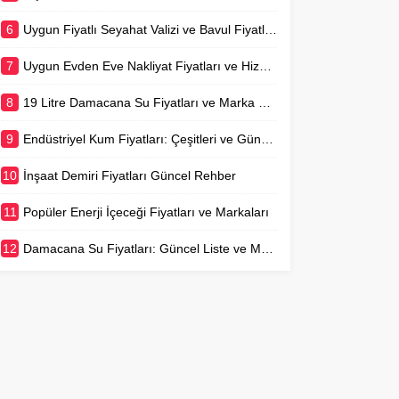
6
Uygun Fiyatlı Seyahat Valizi ve Bavul Fiyatları Rehberi
7
Uygun Evden Eve Nakliyat Fiyatları ve Hizmet Detayları
8
19 Litre Damacana Su Fiyatları ve Marka Karşılaştırması
9
Endüstriyel Kum Fiyatları: Çeşitleri ve Güncel Piyasa Değerleri
10
İnşaat Demiri Fiyatları Güncel Rehber
11
Popüler Enerji İçeceği Fiyatları ve Markaları
12
Damacana Su Fiyatları: Güncel Liste ve Marka Karşılaştırması