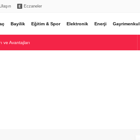
Ulaşın
Eczaneler
aç
Bayilik
Eğitim & Spor
Elektronik
Enerji
Gayrimenkul
ı ve Avantajları
e En İyi Modeller
ı ve En İyi Modeller
 En İyi Modelleri
cel Marka ve Kalınlık Rehberi