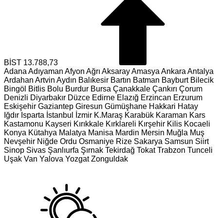
BİST
13.788,73
Adana
Adıyaman
Afyon
Ağrı
Aksaray
Amasya
Ankara
Antalya
Ardahan
Artvin
Aydın
Balıkesir
Bartın
Batman
Bayburt
Bilecik
Bingöl
Bitlis
Bolu
Burdur
Bursa
Çanakkale
Çankırı
Çorum
Denizli
Diyarbakır
Düzce
Edirne
Elazığ
Erzincan
Erzurum
Eskişehir
Gaziantep
Giresun
Gümüşhane
Hakkari
Hatay
Iğdır
Isparta
İstanbul
İzmir
K.Maraş
Karabük
Karaman
Kars
Kastamonu
Kayseri
Kırıkkale
Kırklareli
Kırşehir
Kilis
Kocaeli
Konya
Kütahya
Malatya
Manisa
Mardin
Mersin
Muğla
Muş
Nevşehir
Niğde
Ordu
Osmaniye
Rize
Sakarya
Samsun
Siirt
Sinop
Sivas
Şanlıurfa
Şırnak
Tekirdağ
Tokat
Trabzon
Tunceli
Uşak
Van
Yalova
Yozgat
Zonguldak