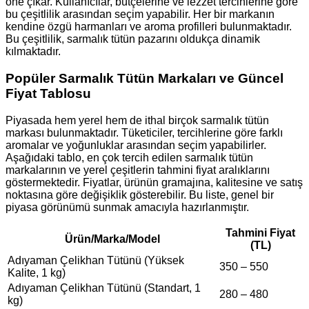
öne çıkar. Kullanıcılar, bütçelerine ve lezzet tercihlerine göre
bu çeşitlilik arasından seçim yapabilir. Her bir markanın
kendine özgü harmanları ve aroma profilleri bulunmaktadır.
Bu çeşitlilik, sarmalık tütün pazarını oldukça dinamik
kılmaktadır.
Popüler Sarmalık Tütün Markaları ve Güncel
Fiyat Tablosu
Piyasada hem yerel hem de ithal birçok sarmalık tütün
markası bulunmaktadır. Tüketiciler, tercihlerine göre farklı
aromalar ve yoğunluklar arasından seçim yapabilirler.
Aşağıdaki tablo, en çok tercih edilen sarmalık tütün
markalarının ve yerel çeşitlerin tahmini fiyat aralıklarını
göstermektedir. Fiyatlar, ürünün gramajına, kalitesine ve satış
noktasına göre değişiklik gösterebilir. Bu liste, genel bir
piyasa görünümü sunmak amacıyla hazırlanmıştır.
Tahmini Fiyat
Ürün/Marka/Model
(TL)
Adıyaman Çelikhan Tütünü (Yüksek
350 – 550
Kalite, 1 kg)
Adıyaman Çelikhan Tütünü (Standart, 1
280 – 480
kg)