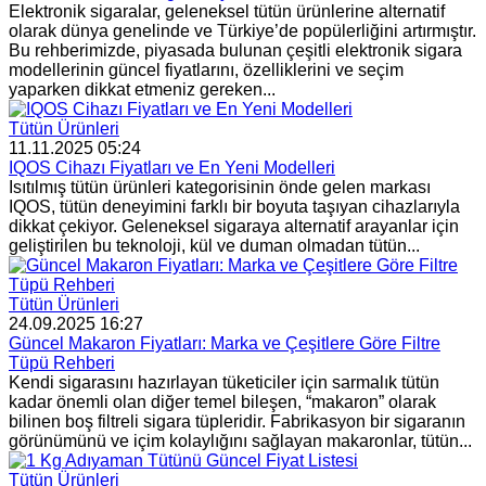
Elektronik sigaralar, geleneksel tütün ürünlerine alternatif
olarak dünya genelinde ve Türkiye’de popülerliğini artırmıştır.
Bu rehberimizde, piyasada bulunan çeşitli elektronik sigara
modellerinin güncel fiyatlarını, özelliklerini ve seçim
yaparken dikkat etmeniz gereken...
Tütün Ürünleri
11.11.2025 05:24
IQOS Cihazı Fiyatları ve En Yeni Modelleri
Isıtılmış tütün ürünleri kategorisinin önde gelen markası
IQOS, tütün deneyimini farklı bir boyuta taşıyan cihazlarıyla
dikkat çekiyor. Geleneksel sigaraya alternatif arayanlar için
geliştirilen bu teknoloji, kül ve duman olmadan tütün...
Tütün Ürünleri
24.09.2025 16:27
Güncel Makaron Fiyatları: Marka ve Çeşitlere Göre Filtre
Tüpü Rehberi
Kendi sigarasını hazırlayan tüketiciler için sarmalık tütün
kadar önemli olan diğer temel bileşen, “makaron” olarak
bilinen boş filtreli sigara tüpleridir. Fabrikasyon bir sigaranın
görünümünü ve içim kolaylığını sağlayan makaronlar, tütün...
Tütün Ürünleri