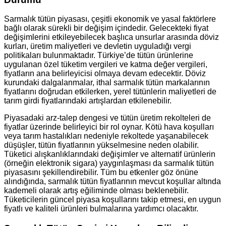
Sarmalık tütün piyasası, çeşitli ekonomik ve yasal faktörlere
bağlı olarak sürekli bir değişim içindedir. Gelecekteki fiyat
değişimlerini etkileyebilecek başlıca unsurlar arasında döviz
kurları, üretim maliyetleri ve devletin uyguladığı vergi
politikaları bulunmaktadır. Türkiye’de tütün ürünlerine
uygulanan özel tüketim vergileri ve katma değer vergileri,
fiyatların ana belirleyicisi olmaya devam edecektir. Döviz
kurundaki dalgalanmalar, ithal sarmalık tütün markalarının
fiyatlarını doğrudan etkilerken, yerel tütünlerin maliyetleri de
tarım girdi fiyatlarındaki artışlardan etkilenebilir.
Piyasadaki arz-talep dengesi ve tütün üretim rekolteleri de
fiyatlar üzerinde belirleyici bir rol oynar. Kötü hava koşulları
veya tarım hastalıkları nedeniyle rekoltede yaşanabilecek
düşüşler, tütün fiyatlarının yükselmesine neden olabilir.
Tüketici alışkanlıklarındaki değişimler ve alternatif ürünlerin
(örneğin elektronik sigara) yaygınlaşması da sarmalık tütün
piyasasını şekillendirebilir. Tüm bu etkenler göz önüne
alındığında, sarmalık tütün fiyatlarının mevcut koşullar altında
kademeli olarak artış eğiliminde olması beklenebilir.
Tüketicilerin güncel piyasa koşullarını takip etmesi, en uygun
fiyatlı ve kaliteli ürünleri bulmalarına yardımcı olacaktır.