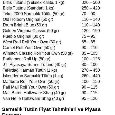
Bitlis Tütünü (Yüksek Kalite, 1 kg)
320 – 500
Bitlis Tütünü (Standart, 1 kg)
250 – 420
Tekel 2000 Sarmalık Tütün (50 gr)
70 – 90
Old Holborn Original (50 gr)
110 – 140
Drum Bright Blue (50 gr)
110 – 140
Golden Virginia Classic (50 gr)
120 – 150
Pueblo Original (30 gr)
75 – 95
West Red Roll Your Own (30 gr)
65 – 85
Camel Roll Your Own (50 gr)
90 – 110
Winston Classic Roll Your Own (50 gr)
85 – 105
Parliament Roll Up (50 gr)
100 – 125
JTI Piyasaya Sürme Tütünü (40 gr)
80 – 100
Tekirdağ Harman Tütün (1 kg)
270 – 450
İskenderun Sarmalık Tütün (1 kg)
260 – 440
Marlboro Roll Your Own (50 gr)
100 – 130
Pall Mall Roll Your Own (50 gr)
90 – 115
Mac Baren Halfzware Shag (40 gr)
90 – 115
Van Nelle Halfzware Shag (40 gr)
95 – 120
Sarmalık Tütün Fiyat Tahminleri ve Piyasa
Durumu