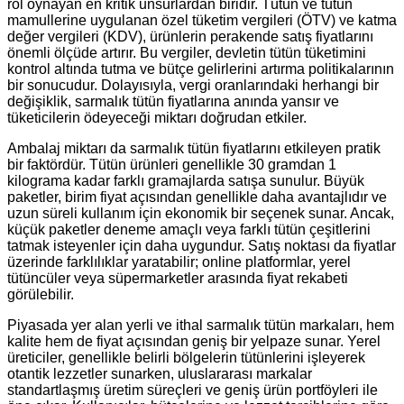
rol oynayan en kritik unsurlardan biridir. Tütün ve tütün
mamullerine uygulanan özel tüketim vergileri (ÖTV) ve katma
değer vergileri (KDV), ürünlerin perakende satış fiyatlarını
önemli ölçüde artırır. Bu vergiler, devletin tütün tüketimini
kontrol altında tutma ve bütçe gelirlerini artırma politikalarının
bir sonucudur. Dolayısıyla, vergi oranlarındaki herhangi bir
değişiklik, sarmalık tütün fiyatlarına anında yansır ve
tüketicilerin ödeyeceği miktarı doğrudan etkiler.
Ambalaj miktarı da sarmalık tütün fiyatlarını etkileyen pratik
bir faktördür. Tütün ürünleri genellikle 30 gramdan 1
kilograma kadar farklı gramajlarda satışa sunulur. Büyük
paketler, birim fiyat açısından genellikle daha avantajlıdır ve
uzun süreli kullanım için ekonomik bir seçenek sunar. Ancak,
küçük paketler deneme amaçlı veya farklı tütün çeşitlerini
tatmak isteyenler için daha uygundur. Satış noktası da fiyatlar
üzerinde farklılıklar yaratabilir; online platformlar, yerel
tütüncüler veya süpermarketler arasında fiyat rekabeti
görülebilir.
Piyasada yer alan yerli ve ithal sarmalık tütün markaları, hem
kalite hem de fiyat açısından geniş bir yelpaze sunar. Yerel
üreticiler, genellikle belirli bölgelerin tütünlerini işleyerek
otantik lezzetler sunarken, uluslararası markalar
standartlaşmış üretim süreçleri ve geniş ürün portföyleri ile