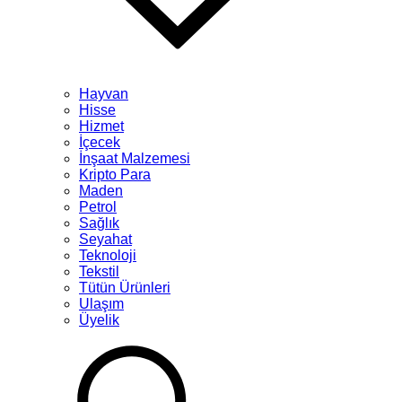
Hayvan
Hisse
Hizmet
İçecek
İnşaat Malzemesi
Kripto Para
Maden
Petrol
Sağlık
Seyahat
Teknoloji
Tekstil
Tütün Ürünleri
Ulaşım
Üyelik