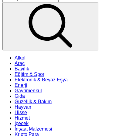
Alkol
Araç
Bayilik
Eğitim & Spor
Elektronik & Beyaz Eşya
Enerji
Gayrimenkul
Gıda
Güzellik & Bakım
Hayvan
Hisse
Hizmet
İçecek
İnşaat Malzemesi
Kripto Para