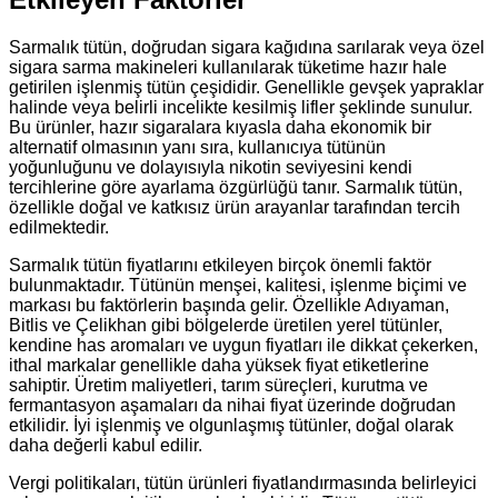
Sarmalık tütün, doğrudan sigara kağıdına sarılarak veya özel
sigara sarma makineleri kullanılarak tüketime hazır hale
getirilen işlenmiş tütün çeşididir. Genellikle gevşek yapraklar
halinde veya belirli incelikte kesilmiş lifler şeklinde sunulur.
Bu ürünler, hazır sigaralara kıyasla daha ekonomik bir
alternatif olmasının yanı sıra, kullanıcıya tütünün
yoğunluğunu ve dolayısıyla nikotin seviyesini kendi
tercihlerine göre ayarlama özgürlüğü tanır. Sarmalık tütün,
özellikle doğal ve katkısız ürün arayanlar tarafından tercih
edilmektedir.
Sarmalık tütün fiyatlarını etkileyen birçok önemli faktör
bulunmaktadır. Tütünün menşei, kalitesi, işlenme biçimi ve
markası bu faktörlerin başında gelir. Özellikle Adıyaman,
Bitlis ve Çelikhan gibi bölgelerde üretilen yerel tütünler,
kendine has aromaları ve uygun fiyatları ile dikkat çekerken,
ithal markalar genellikle daha yüksek fiyat etiketlerine
sahiptir. Üretim maliyetleri, tarım süreçleri, kurutma ve
fermantasyon aşamaları da nihai fiyat üzerinde doğrudan
etkilidir. İyi işlenmiş ve olgunlaşmış tütünler, doğal olarak
daha değerli kabul edilir.
Vergi politikaları, tütün ürünleri fiyatlandırmasında belirleyici