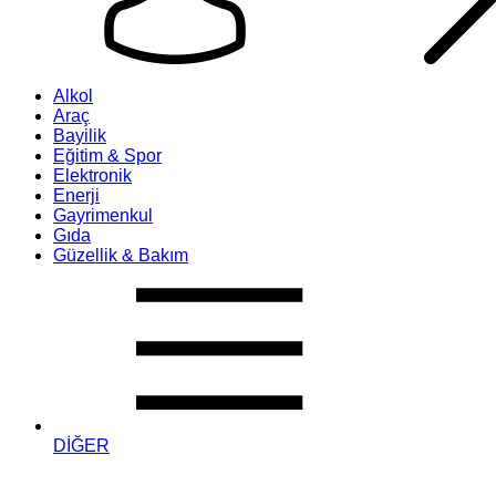
Alkol
Araç
Bayilik
Eğitim & Spor
Elektronik
Enerji
Gayrimenkul
Gıda
Güzellik & Bakım
DİĞER