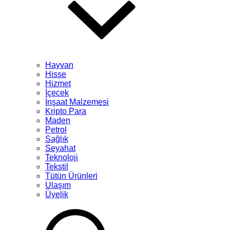
Hayvan
Hisse
Hizmet
İçecek
İnşaat Malzemesi
Kripto Para
Maden
Petrol
Sağlık
Seyahat
Teknoloji
Tekstil
Tütün Ürünleri
Ulaşım
Üyelik