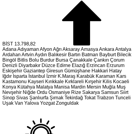
BİST
13.798,82
Adana
Adıyaman
Afyon
Ağrı
Aksaray
Amasya
Ankara
Antalya
Ardahan
Artvin
Aydın
Balıkesir
Bartın
Batman
Bayburt
Bilecik
Bingöl
Bitlis
Bolu
Burdur
Bursa
Çanakkale
Çankırı
Çorum
Denizli
Diyarbakır
Düzce
Edirne
Elazığ
Erzincan
Erzurum
Eskişehir
Gaziantep
Giresun
Gümüşhane
Hakkari
Hatay
Iğdır
Isparta
İstanbul
İzmir
K.Maraş
Karabük
Karaman
Kars
Kastamonu
Kayseri
Kırıkkale
Kırklareli
Kırşehir
Kilis
Kocaeli
Konya
Kütahya
Malatya
Manisa
Mardin
Mersin
Muğla
Muş
Nevşehir
Niğde
Ordu
Osmaniye
Rize
Sakarya
Samsun
Siirt
Sinop
Sivas
Şanlıurfa
Şırnak
Tekirdağ
Tokat
Trabzon
Tunceli
Uşak
Van
Yalova
Yozgat
Zonguldak