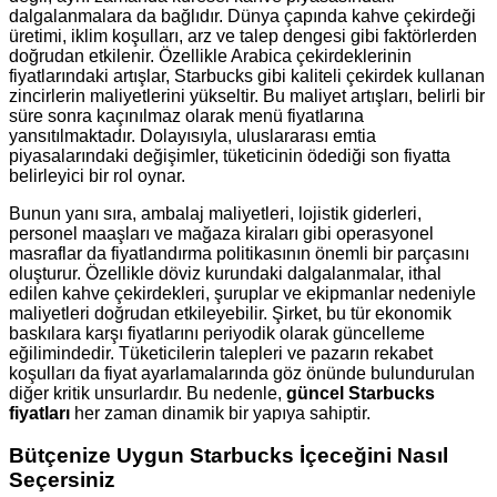
dalgalanmalara da bağlıdır. Dünya çapında kahve çekirdeği
üretimi, iklim koşulları, arz ve talep dengesi gibi faktörlerden
doğrudan etkilenir. Özellikle Arabica çekirdeklerinin
fiyatlarındaki artışlar, Starbucks gibi kaliteli çekirdek kullanan
zincirlerin maliyetlerini yükseltir. Bu maliyet artışları, belirli bir
süre sonra kaçınılmaz olarak menü fiyatlarına
yansıtılmaktadır. Dolayısıyla, uluslararası emtia
piyasalarındaki değişimler, tüketicinin ödediği son fiyatta
belirleyici bir rol oynar.
Bunun yanı sıra, ambalaj maliyetleri, lojistik giderleri,
personel maaşları ve mağaza kiraları gibi operasyonel
masraflar da fiyatlandırma politikasının önemli bir parçasını
oluşturur. Özellikle döviz kurundaki dalgalanmalar, ithal
edilen kahve çekirdekleri, şuruplar ve ekipmanlar nedeniyle
maliyetleri doğrudan etkileyebilir. Şirket, bu tür ekonomik
baskılara karşı fiyatlarını periyodik olarak güncelleme
eğilimindedir. Tüketicilerin talepleri ve pazarın rekabet
koşulları da fiyat ayarlamalarında göz önünde bulundurulan
diğer kritik unsurlardır. Bu nedenle,
güncel Starbucks
fiyatları
her zaman dinamik bir yapıya sahiptir.
Bütçenize Uygun Starbucks İçeceğini Nasıl
Seçersiniz