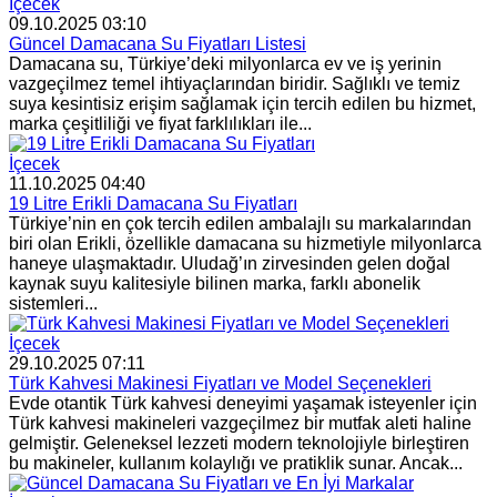
İçecek
09.10.2025 03:10
Güncel Damacana Su Fiyatları Listesi
Damacana su, Türkiye’deki milyonlarca ev ve iş yerinin
vazgeçilmez temel ihtiyaçlarından biridir. Sağlıklı ve temiz
suya kesintisiz erişim sağlamak için tercih edilen bu hizmet,
marka çeşitliliği ve fiyat farklılıkları ile...
İçecek
11.10.2025 04:40
19 Litre Erikli Damacana Su Fiyatları
Türkiye’nin en çok tercih edilen ambalajlı su markalarından
biri olan Erikli, özellikle damacana su hizmetiyle milyonlarca
haneye ulaşmaktadır. Uludağ’ın zirvesinden gelen doğal
kaynak suyu kalitesiyle bilinen marka, farklı abonelik
sistemleri...
İçecek
29.10.2025 07:11
Türk Kahvesi Makinesi Fiyatları ve Model Seçenekleri
Evde otantik Türk kahvesi deneyimi yaşamak isteyenler için
Türk kahvesi makineleri vazgeçilmez bir mutfak aleti haline
gelmiştir. Geleneksel lezzeti modern teknolojiyle birleştiren
bu makineler, kullanım kolaylığı ve pratiklik sunar. Ancak...