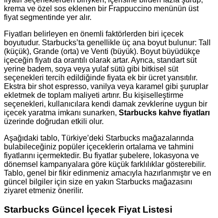
krema ve özel sos eklenen bir Frappuccino menünün üst
fiyat segmentinde yer alır.
Fiyatları belirleyen en önemli faktörlerden biri içecek
boyutudur. Starbucks’ta genellikle üç ana boyut bulunur: Tall
(küçük), Grande (orta) ve Venti (büyük). Boyut büyüdükçe
içeceğin fiyatı da orantılı olarak artar. Ayrıca, standart süt
yerine badem, soya veya yulaf sütü gibi bitkisel süt
seçenekleri tercih edildiğinde fiyata ek bir ücret yansıtılır.
Ekstra bir shot espresso, vanilya veya karamel gibi şuruplar
ekletmek de toplam maliyeti artırır. Bu kişiselleştirme
seçenekleri, kullanıcılara kendi damak zevklerine uygun bir
içecek yaratma imkanı sunarken,
Starbucks kahve fiyatları
üzerinde doğrudan etkili olur.
Aşağıdaki tablo, Türkiye’deki Starbucks mağazalarında
bulabileceğiniz popüler içeceklerin ortalama ve tahmini
fiyatlarını içermektedir. Bu fiyatlar şubelere, lokasyona ve
dönemsel kampanyalara göre küçük farklılıklar gösterebilir.
Tablo, genel bir fikir edinmeniz amacıyla hazırlanmıştır ve en
güncel bilgiler için size en yakın Starbucks mağazasını
ziyaret etmeniz önerilir.
Starbucks Güncel İçecek Fiyat Listesi