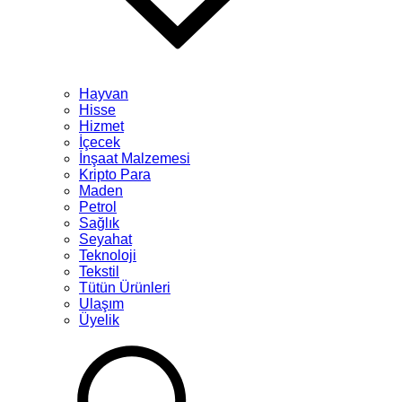
Hayvan
Hisse
Hizmet
İçecek
İnşaat Malzemesi
Kripto Para
Maden
Petrol
Sağlık
Seyahat
Teknoloji
Tekstil
Tütün Ürünleri
Ulaşım
Üyelik