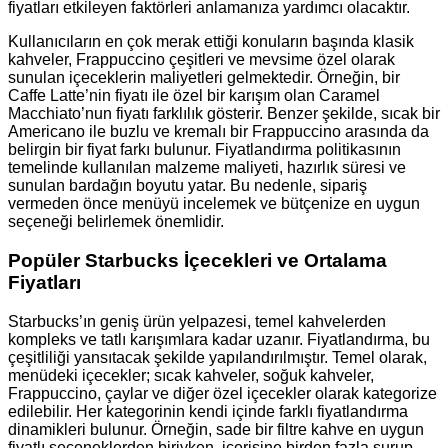
fiyatları etkileyen faktörleri anlamanıza yardımcı olacaktır.
Kullanıcıların en çok merak ettiği konuların başında klasik
kahveler, Frappuccino çeşitleri ve mevsime özel olarak
sunulan içeceklerin maliyetleri gelmektedir. Örneğin, bir
Caffe Latte’nin fiyatı ile özel bir karışım olan Caramel
Macchiato’nun fiyatı farklılık gösterir. Benzer şekilde, sıcak bir
Americano ile buzlu ve kremalı bir Frappuccino arasında da
belirgin bir fiyat farkı bulunur. Fiyatlandırma politikasının
temelinde kullanılan malzeme maliyeti, hazırlık süresi ve
sunulan bardağın boyutu yatar. Bu nedenle, sipariş
vermeden önce menüyü incelemek ve bütçenize en uygun
seçeneği belirlemek önemlidir.
Popüler Starbucks İçecekleri ve Ortalama
Fiyatları
Starbucks’ın geniş ürün yelpazesi, temel kahvelerden
kompleks ve tatlı karışımlara kadar uzanır. Fiyatlandırma, bu
çeşitliliği yansıtacak şekilde yapılandırılmıştır. Temel olarak,
menüdeki içecekler; sıcak kahveler, soğuk kahveler,
Frappuccino, çaylar ve diğer özel içecekler olarak kategorize
edilebilir. Her kategorinin kendi içinde farklı fiyatlandırma
dinamikleri bulunur. Örneğin, sade bir filtre kahve en uygun
fiyatlı seçeneklerden biriyken, içerisine birden fazla şurup,