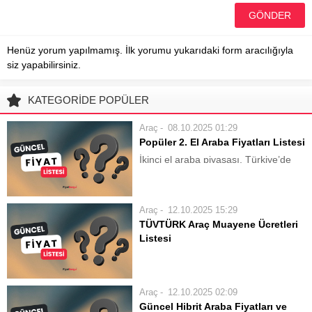
Henüz yorum yapılmamış. İlk yorumu yukarıdaki form aracılığıyla
siz yapabilirsiniz.
KATEGORİDE POPÜLER
Araç
08.10.2025 01:29
Popüler 2. El Araba Fiyatları Listesi
İkinci el araba piyasası, Türkiye’de
hem alıcılar hem de satıcılar için
oldukça dinamik bir alandır. Doğru
aracı doğru fiyata bulmak, kapsamlı
Araç
12.10.2025 15:29
bir araştırma ve piyasa bilgisi
TÜVTÜRK Araç Muayene Ücretleri
gerektirir. Fiyatlar; aracın markası,...
Listesi
Güncel TÜVTÜRK Araç Muayene
Ücretleri ve Detayları Türkiye’de
trafiğe kayıtlı tüm motorlu taşıtlar için
Araç
12.10.2025 02:09
yasal bir zorunluluk olan periyodik
Güncel Hibrit Araba Fiyatları ve
araç muayenesi, araçların can ve mal