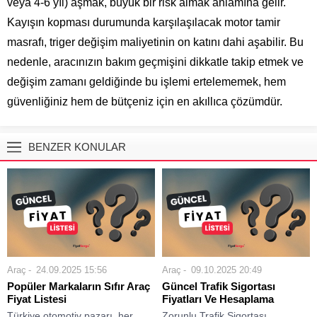
veya 4-6 yıl) aşmak, büyük bir risk almak anlamına gelir.
Kayışın kopması durumunda karşılaşılacak motor tamir
masrafı, triger değişim maliyetinin on katını dahi aşabilir. Bu
nedenle, aracınızın bakım geçmişini dikkatle takip etmek ve
değişim zamanı geldiğinde bu işlemi ertelememek, hem
güvenliğiniz hem de bütçeniz için en akıllıca çözümdür.
BENZER KONULAR
Araç
24.09.2025 15:56
Araç
09.10.2025 20:49
Popüler Markaların Sıfır Araç
Güncel Trafik Sigortası
Fiyat Listesi
Fiyatları Ve Hesaplama
Türkiye otomotiv pazarı, her
Zorunlu Trafik Sigortası,