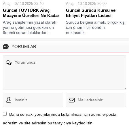
Araç
07.10.2025 23:40
Araç
10.10.2025 20:09
Güncel TÜVTÜRK Araç
Güncel Sürücü Kursu ve
Muayene Ücretleri Ne Kadar
Ehliyet Fiyatları Listesi
Araç sahiplerinin yasal olarak
Sürücü belgesi almak, birçok kişi
yerine getirmesi gereken en
için önemli bir dönüm
önemli sorumluluklardan...
noktasıdır...
YORUMLAR
Daha sonraki yorumlarımda kullanılması için adım, e-posta
adresim ve site adresim bu tarayıcıya kaydedilsin.