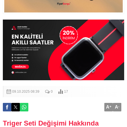
09.10.2025 08:39
0
17
A
+
A
-
Triger Seti Değişimi Hakkında