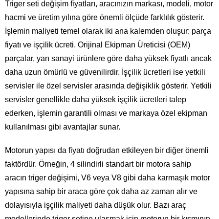
Triger seti değişim fiyatları, aracınızın markası, modeli, motor
hacmi ve üretim yılına göre önemli ölçüde farklılık gösterir.
İşlemin maliyeti temel olarak iki ana kalemden oluşur: parça
fiyatı ve işçilik ücreti. Orijinal Ekipman Üreticisi (OEM)
parçalar, yan sanayi ürünlere göre daha yüksek fiyatlı ancak
daha uzun ömürlü ve güvenilirdir. İşçilik ücretleri ise yetkili
servisler ile özel servisler arasında değişiklik gösterir. Yetkili
servisler genellikle daha yüksek işçilik ücretleri talep
ederken, işlemin garantili olması ve markaya özel ekipman
kullanılması gibi avantajlar sunar.
Motorun yapısı da fiyatı doğrudan etkileyen bir diğer önemli
faktördür. Örneğin, 4 silindirli standart bir motora sahip
aracın triger değişimi, V6 veya V8 gibi daha karmaşık motor
yapısına sahip bir araca göre çok daha az zaman alır ve
dolayısıyla işçilik maliyeti daha düşük olur. Bazı araç
modellerinde triger setine ulaşmak için motorun bir kısmının