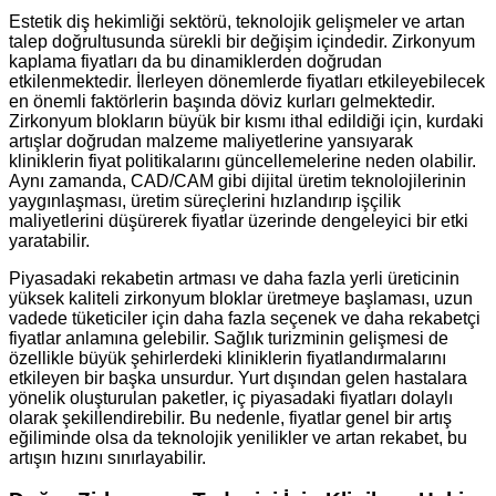
Estetik diş hekimliği sektörü, teknolojik gelişmeler ve artan
talep doğrultusunda sürekli bir değişim içindedir. Zirkonyum
kaplama fiyatları da bu dinamiklerden doğrudan
etkilenmektedir. İlerleyen dönemlerde fiyatları etkileyebilecek
en önemli faktörlerin başında döviz kurları gelmektedir.
Zirkonyum blokların büyük bir kısmı ithal edildiği için, kurdaki
artışlar doğrudan malzeme maliyetlerine yansıyarak
kliniklerin fiyat politikalarını güncellemelerine neden olabilir.
Aynı zamanda, CAD/CAM gibi dijital üretim teknolojilerinin
yaygınlaşması, üretim süreçlerini hızlandırıp işçilik
maliyetlerini düşürerek fiyatlar üzerinde dengeleyici bir etki
yaratabilir.
Piyasadaki rekabetin artması ve daha fazla yerli üreticinin
yüksek kaliteli zirkonyum bloklar üretmeye başlaması, uzun
vadede tüketiciler için daha fazla seçenek ve daha rekabetçi
fiyatlar anlamına gelebilir. Sağlık turizminin gelişmesi de
özellikle büyük şehirlerdeki kliniklerin fiyatlandırmalarını
etkileyen bir başka unsurdur. Yurt dışından gelen hastalara
yönelik oluşturulan paketler, iç piyasadaki fiyatları dolaylı
olarak şekillendirebilir. Bu nedenle, fiyatlar genel bir artış
eğiliminde olsa da teknolojik yenilikler ve artan rekabet, bu
artışın hızını sınırlayabilir.