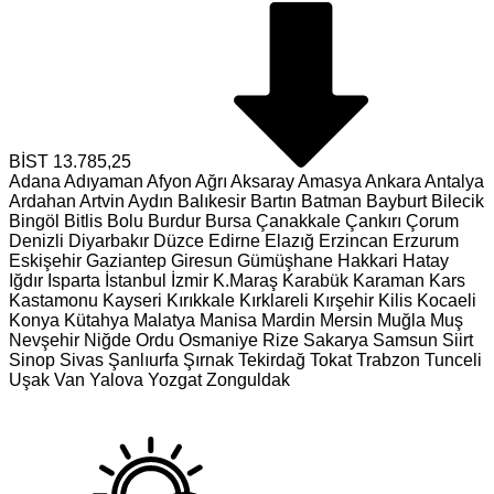
BİST
13.785,25
Adana
Adıyaman
Afyon
Ağrı
Aksaray
Amasya
Ankara
Antalya
Ardahan
Artvin
Aydın
Balıkesir
Bartın
Batman
Bayburt
Bilecik
Bingöl
Bitlis
Bolu
Burdur
Bursa
Çanakkale
Çankırı
Çorum
Denizli
Diyarbakır
Düzce
Edirne
Elazığ
Erzincan
Erzurum
Eskişehir
Gaziantep
Giresun
Gümüşhane
Hakkari
Hatay
Iğdır
Isparta
İstanbul
İzmir
K.Maraş
Karabük
Karaman
Kars
Kastamonu
Kayseri
Kırıkkale
Kırklareli
Kırşehir
Kilis
Kocaeli
Konya
Kütahya
Malatya
Manisa
Mardin
Mersin
Muğla
Muş
Nevşehir
Niğde
Ordu
Osmaniye
Rize
Sakarya
Samsun
Siirt
Sinop
Sivas
Şanlıurfa
Şırnak
Tekirdağ
Tokat
Trabzon
Tunceli
Uşak
Van
Yalova
Yozgat
Zonguldak