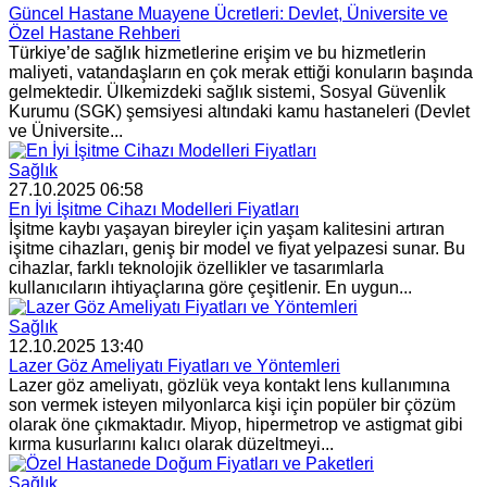
Güncel Hastane Muayene Ücretleri: Devlet, Üniversite ve
Özel Hastane Rehberi
Türkiye’de sağlık hizmetlerine erişim ve bu hizmetlerin
maliyeti, vatandaşların en çok merak ettiği konuların başında
gelmektedir. Ülkemizdeki sağlık sistemi, Sosyal Güvenlik
Kurumu (SGK) şemsiyesi altındaki kamu hastaneleri (Devlet
ve Üniversite...
Sağlık
27.10.2025 06:58
En İyi İşitme Cihazı Modelleri Fiyatları
İşitme kaybı yaşayan bireyler için yaşam kalitesini artıran
işitme cihazları, geniş bir model ve fiyat yelpazesi sunar. Bu
cihazlar, farklı teknolojik özellikler ve tasarımlarla
kullanıcıların ihtiyaçlarına göre çeşitlenir. En uygun...
Sağlık
12.10.2025 13:40
Lazer Göz Ameliyatı Fiyatları ve Yöntemleri
Lazer göz ameliyatı, gözlük veya kontakt lens kullanımına
son vermek isteyen milyonlarca kişi için popüler bir çözüm
olarak öne çıkmaktadır. Miyop, hipermetrop ve astigmat gibi
kırma kusurlarını kalıcı olarak düzeltmeyi...
Sağlık