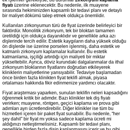
fiyatı
üzerine eklenecektir. Bu nedenle, ilk muayene
sırasında hekiminizden kapsamlı bir tedavi planı ve detaylı
bir maliyet dökümü talep etmek oldukça önemlidir.
Kullanılan zirkonyumun türü de fiyat üzerinde belirleyici bir
faktördür. Monolitik zirkonyum, tek bir bloktan tamamen
üretildiği için oldukça dayanıklıdır ve genellikle arka azı
dişlerinde tercih edilir. Estetik kaygıların daha yüksek olduğu
ön dişlerde ise üzerine porselen işlenmiş, daha estetik ve
katmanlı zirkonyum kaplamalar kullanılır. Bu estetik
katmanlama, işçiliği artırdığı için maliyeti bir miktar
yükseltebilir. Ayrıca, döviz kurundaki dalgalanmalar da ithal
zirkonyum bloklarının fiyatlarını doğrudan etkileyerek
kliniklerin maliyetlerine yansıyabilir. Tedaviye başlamadan
önce birden fazla klinikten fiyat teklifi almak, piyasa
ortalaması hakkında fikir edinmenize yardımcı olacaktır.
Fiyat araştırması yaparken, sunulan teklifin neleri kapsadığını
öğrenmek kritik bir adımdır. Bazı klinikler tek diş fiyatı
verirken; muayene, röntgen, geçici kaplama ve prova gibi
adımları ayrı ücretlendirebilir. Diğer klinikler ise tüm bu
hizmetleri içeren bir paket fiyat sunabilir. Bu nedenle, “her
şey dahil” bir fiyat mı yoksa sadece kaplama ücreti mi
aldığınızı netleştirmelisiniz. Kapsamlı bir tedavi planı,
genellikle birden fazla dişin kaplanmasını içerir ve bu gibi