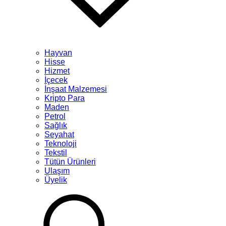
Hayvan
Hisse
Hizmet
İçecek
İnşaat Malzemesi
Kripto Para
Maden
Petrol
Sağlık
Seyahat
Teknoloji
Tekstil
Tütün Ürünleri
Ulaşım
Üyelik