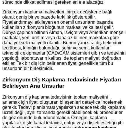
sürecinde dikkat edilmesi gerekenleri ele alacağız.
Zirkonyum kaplama maliyetleri, birçok değişkene bağlı
olarak geniş bir yelpazede farklılık gösterebilir.
Fiyatlandırmayı etkileyen en önemli unsurların başında
kullanılan zirkonyum bloğunun markası ve kalitesi gelir.
Dünya çapında bilinen Alman, İsviçre veya Amerikan menşeli
markalar, yerli üretim veya daha az bilinen markalara göre
daha yüksek maliyetli olabilir. Bunun yanı sıra diş hekiminin
tecrübesi, kliniğin bulunduğu şehir ve semt, kullanılan
teknolojik ekipmanlar (CAD/CAM sistemleri gibi) ve tedavinin
yapıldığı laboratuvarın kalitesi de toplam maliyeti doğrudan
etkiler. Tek bir diş için belirlenen fiyat, genellikle tüm bu
unsurların bir birleşimidir.
Zirkonyum Diş Kaplama Tedavisinde Fiyatları
Belirleyen Ana Unsurlar
Zirkonyum diş kaplama tedavisinin toplam maliyetini
anlamak için fiyatı oluşturan bileşenleri detaylıca incelemek
gerekir. Tedavi planlaması yapılırken sadece tek diş kaplama
ücreti değil, aynı zamanda gerekli olabilecek ek prosedürler
de göz önünde bulundurulmalıdır. Örneğin, kaplama
yapılacak dişte kanal tedavisi, dolgu veya diş eti estetiği gibi
ek işlemler gerekliyse, bu durumlar
zirkonyum kaplama