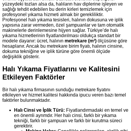
yüzeydeki tozları alsa da, halıların hav diplerine işleyen ve
sağlığı tehdit edebilen bu derin kirleri temizlemek için
profesyonel yıkama hizmeti almak bir gerekliliktir.
Profesyonel halı yıkama tesisleri, halının dokusuna ve iplik
yapısına zarar vermeden, özel şampuanlar ve tam otomatik
makinelerle derinlemesine hijyen sağlar. Türkiye’de halı
yıkama hizmetlerinin fiyatlandırılması oldukça standart bir
modele dayanır: ücret, halının
metrekare (m²)
ölçüsüne göre
hesaplanır. Ancak bu metrekare birim fiyatı, halının cinsine,
dokuma tekniğine ve iplik türüne göre önemli ölçüde
değişiklik gösterir.
Halı Yıkama Fiyatlarını ve Kalitesini
Etkileyen Faktörler
Bir halı yıkama firmasının sunduğu metrekare fiyatını
etkileyen ve hizmet kalitesi hakkında ipucu veren bazı temel
faktörler bulunmaktadır.
Halı Cinsi ve İplik Türü:
Fiyatlandırmadaki en temel ve
en önemli ayrımdır. Her halı cinsi, farklı bir yıkama
tekniği, farklı bir şampuan ve farklı bir kurutma süreci
gerektirir.