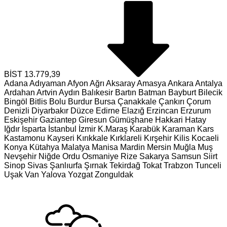
BİST
13.779,39
Adana
Adıyaman
Afyon
Ağrı
Aksaray
Amasya
Ankara
Antalya
Ardahan
Artvin
Aydın
Balıkesir
Bartın
Batman
Bayburt
Bilecik
Bingöl
Bitlis
Bolu
Burdur
Bursa
Çanakkale
Çankırı
Çorum
Denizli
Diyarbakır
Düzce
Edirne
Elazığ
Erzincan
Erzurum
Eskişehir
Gaziantep
Giresun
Gümüşhane
Hakkari
Hatay
Iğdır
Isparta
İstanbul
İzmir
K.Maraş
Karabük
Karaman
Kars
Kastamonu
Kayseri
Kırıkkale
Kırklareli
Kırşehir
Kilis
Kocaeli
Konya
Kütahya
Malatya
Manisa
Mardin
Mersin
Muğla
Muş
Nevşehir
Niğde
Ordu
Osmaniye
Rize
Sakarya
Samsun
Siirt
Sinop
Sivas
Şanlıurfa
Şırnak
Tekirdağ
Tokat
Trabzon
Tunceli
Uşak
Van
Yalova
Yozgat
Zonguldak