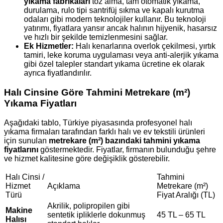
yıkama fabrikaları
toz alma, tam otomatik yıkama,
durulama, rulo tipi santrifüj sıkma ve kapalı kurutma
odaları gibi modern teknolojiler kullanır. Bu teknoloji
yatırımı, fiyatlara yansır ancak halının hijyenik, hasarsız
ve hızlı bir şekilde temizlenmesini sağlar.
Ek Hizmetler:
Halı kenarlarına overlok çekilmesi, yırtık
tamiri, leke koruma uygulaması veya anti-alerjik yıkama
gibi özel talepler standart yıkama ücretine ek olarak
ayrıca fiyatlandırılır.
Halı Cinsine Göre Tahmini Metrekare (m²)
Yıkama Fiyatları
Aşağıdaki tablo, Türkiye piyasasında profesyonel halı
yıkama firmaları tarafından farklı halı ve ev tekstili ürünleri
için sunulan
metrekare (m²) bazındaki tahmini yıkama
fiyatlarını
göstermektedir. Fiyatlar, firmanın bulunduğu şehre
ve hizmet kalitesine göre değişiklik gösterebilir.
Halı Cinsi /
Tahmini
Hizmet
Açıklama
Metrekare (m²)
Türü
Fiyat Aralığı (TL)
Akrilik, polipropilen gibi
Makine
sentetik ipliklerle dokunmuş
45 TL – 65 TL
Halısı