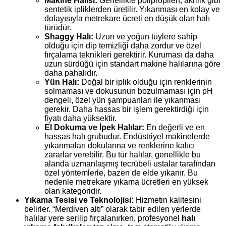
Makine Halısı:
Genellikle polipropilen, akrilik gibi
sentetik ipliklerden üretilir. Yıkanması en kolay ve
dolayısıyla metrekare ücreti en düşük olan halı
türüdür.
Shaggy Halı:
Uzun ve yoğun tüylere sahip
olduğu için dip temizliği daha zordur ve özel
fırçalama teknikleri gerektirir. Kuruması da daha
uzun sürdüğü için standart makine halılarına göre
daha pahalıdır.
Yün Halı:
Doğal bir iplik olduğu için renklerinin
solmaması ve dokusunun bozulmaması için pH
dengeli, özel yün şampuanları ile yıkanması
gerekir. Daha hassas bir işlem gerektirdiği için
fiyatı daha yüksektir.
El Dokuma ve İpek Halılar:
En değerli ve en
hassas halı grubudur. Endüstriyel makinelerde
yıkanmaları dokularına ve renklerine kalıcı
zararlar verebilir. Bu tür halılar, genellikle bu
alanda uzmanlaşmış tecrübeli ustalar tarafından
özel yöntemlerle, bazen de elde yıkanır. Bu
nedenle metrekare yıkama ücretleri en yüksek
olan kategoridir.
Yıkama Tesisi ve Teknolojisi:
Hizmetin kalitesini
belirler. “Merdiven altı” olarak tabir edilen yerlerde
halılar yere serilip fırçalanırken, profesyonel
halı