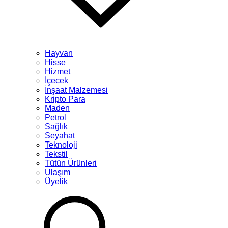
Hayvan
Hisse
Hizmet
İçecek
İnşaat Malzemesi
Kripto Para
Maden
Petrol
Sağlık
Seyahat
Teknoloji
Tekstil
Tütün Ürünleri
Ulaşım
Üyelik