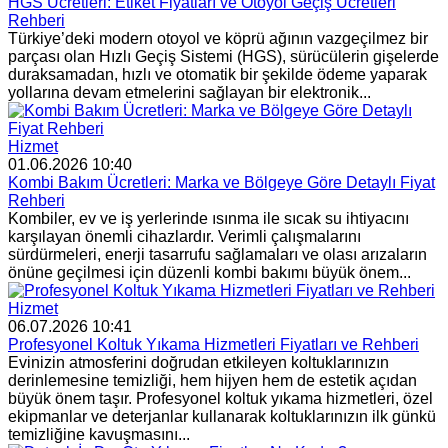
HGS Ücretleri: Etiket Fiyatları ve Otoyol Geçiş Ücretleri
Rehberi
Türkiye’deki modern otoyol ve köprü ağının vazgeçilmez bir
parçası olan Hızlı Geçiş Sistemi (HGS), sürücülerin gişelerde
duraksamadan, hızlı ve otomatik bir şekilde ödeme yaparak
yollarına devam etmelerini sağlayan bir elektronik...
Hizmet
01.06.2026 10:40
Kombi Bakım Ücretleri: Marka ve Bölgeye Göre Detaylı Fiyat
Rehberi
Kombiler, ev ve iş yerlerinde ısınma ile sıcak su ihtiyacını
karşılayan önemli cihazlardır. Verimli çalışmalarını
sürdürmeleri, enerji tasarrufu sağlamaları ve olası arızaların
önüne geçilmesi için düzenli kombi bakımı büyük önem...
Hizmet
06.07.2026 10:41
Profesyonel Koltuk Yıkama Hizmetleri Fiyatları ve Rehberi
Evinizin atmosferini doğrudan etkileyen koltuklarınızın
derinlemesine temizliği, hem hijyen hem de estetik açıdan
büyük önem taşır. Profesyonel koltuk yıkama hizmetleri, özel
ekipmanlar ve deterjanlar kullanarak koltuklarınızın ilk günkü
temizliğine kavuşmasını...