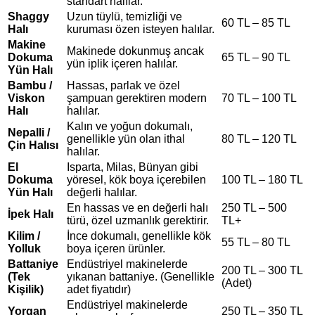
standart halılar.
Shaggy
Uzun tüylü, temizliği ve
60 TL – 85 TL
Halı
kuruması özen isteyen halılar.
Makine
Makinede dokunmuş ancak
Dokuma
65 TL – 90 TL
yün iplik içeren halılar.
Yün Halı
Bambu /
Hassas, parlak ve özel
Viskon
şampuan gerektiren modern
70 TL – 100 TL
Halı
halılar.
Kalın ve yoğun dokumalı,
Nepalli /
genellikle yün olan ithal
80 TL – 120 TL
Çin Halısı
halılar.
El
Isparta, Milas, Bünyan gibi
Dokuma
yöresel, kök boya içerebilen
100 TL – 180 TL
Yün Halı
değerli halılar.
En hassas ve en değerli halı
250 TL – 500
İpek Halı
türü, özel uzmanlık gerektirir.
TL+
Kilim /
İnce dokumalı, genellikle kök
55 TL – 80 TL
Yolluk
boya içeren ürünler.
Battaniye
Endüstriyel makinelerde
200 TL – 300 TL
(Tek
yıkanan battaniye. (Genellikle
(Adet)
Kişilik)
adet fiyatıdır)
Endüstriyel makinelerde
Yorgan
250 TL – 350 TL