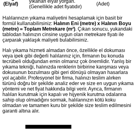
yıkanan elyaf yorgan.
(Elyaf)
(Adet)
(Genellikle adet fiyatıdır)
Halılarınızın yıkama maliyetini hesaplamak için basit bir
formül kullanabilirsiniz:
Halının Eni (metre) x Halının Boyu
(metre) = Toplam Metrekare (m²)
. Çıkan sonucu, yukarıdaki
tablodan halınızın cinsine uygun olan metrekare fiyatı ile
çarparak yaklaşık maliyeti bulabilirsiniz.
Halı yıkama hizmeti almadan önce, özellikle el dokuması
veya ipek gibi değerli halılarınız için, firmanın bu konuda
tecrübeli olduğundan emin olmanız çok önemlidir. Yanlış bir
yıkama tekniği, halınızda renklerin birbirine karışması veya
dokusunun bozulması gibi geri dönüşü olmayan hasarlara
yol açabilir. Profesyonel bir firma, halınızı teslim alırken
türünü doğru bir şekilde analiz eder ve size en uygun yıkama
yöntemi ve net fiyat hakkında bilgi verir. Ayrıca, firmanın
halıları kurutmak için kapalı ve hijyenik kurutma odalarına
sahip olup olmadığını sormak, halılarınızın kötü koku
olmadan ve tamamen kuru bir şekilde size teslim edilmesini
garanti altına alır.