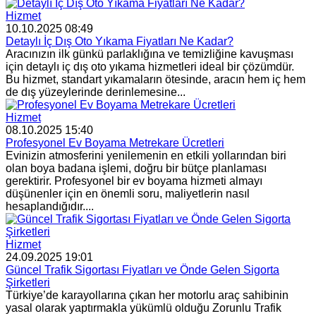
Hizmet
10.10.2025 08:49
Detaylı İç Dış Oto Yıkama Fiyatları Ne Kadar?
Aracınızın ilk günkü parlaklığına ve temizliğine kavuşması
için detaylı iç dış oto yıkama hizmetleri ideal bir çözümdür.
Bu hizmet, standart yıkamaların ötesinde, aracın hem iç hem
de dış yüzeylerinde derinlemesine...
Hizmet
08.10.2025 15:40
Profesyonel Ev Boyama Metrekare Ücretleri
Evinizin atmosferini yenilemenin en etkili yollarından biri
olan boya badana işlemi, doğru bir bütçe planlaması
gerektirir. Profesyonel bir ev boyama hizmeti almayı
düşünenler için en önemli soru, maliyetlerin nasıl
hesaplandığıdır....
Hizmet
24.09.2025 19:01
Güncel Trafik Sigortası Fiyatları ve Önde Gelen Sigorta
Şirketleri
Türkiye’de karayollarına çıkan her motorlu araç sahibinin
yasal olarak yaptırmakla yükümlü olduğu Zorunlu Trafik