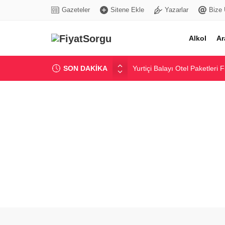
Gazeteler
Sitene Ekle
Yazarlar
Bize 
Alkol
Ar
SON DAKİKA
Yurtiçi Balayı Otel Paketleri 
Güncel Bentonit Ton Fiyatı ve
Elektrikli Bisiklet Fiyatları v
Ev Tipi Su Arıtma Cihazı Fiyat
Giriş Seviyesi Akıllı Saat Fiya