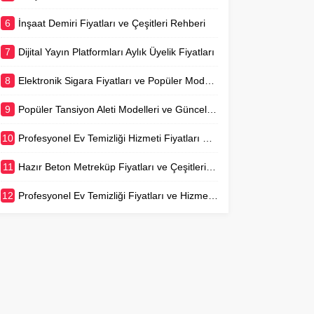
6
İnşaat Demiri Fiyatları ve Çeşitleri Rehberi
7
Dijital Yayın Platformları Aylık Üyelik Fiyatları
8
Elektronik Sigara Fiyatları ve Popüler Modeller
9
Popüler Tansiyon Aleti Modelleri ve Güncel Fiyatları
10
Profesyonel Ev Temizliği Hizmeti Fiyatları Detaylı Rehber
11
Hazır Beton Metreküp Fiyatları ve Çeşitleri Rehberi
12
Profesyonel Ev Temizliği Fiyatları ve Hizmetleri Rehberi