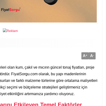
A
+
A
-
i olan kum, çakıl ve mıcırın güncel tonaj fiyatları, proje
ktördür. FiyatSorgu.com olarak, bu yapı madenlerinin
nsurları ve farklı malzeme türlerine göre ortalama maliyetleri
kçi seçimi ve bütçeleme stratejileri geliştirmeniz için
yet etkinliğini artırmanıza yardımcı oluyoruz.
arını Etkileyen Temel Faktörler