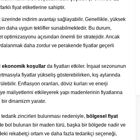
rklı fiyat etiketlerine sahiptir.
at üzerinde indirim avantajı sağlayabilir. Genellikle, yüksek
inden daha uygun teklifler sunabilmektedir. Bu durum,
et optimizasyonu açısından önemli bir stratejidir. Ancak
aydalanmak daha zordur ve perakende fiyatlar geçerli
l
ekonomik koşullar
da fiyatları etkiler. İnşaat sezonunun
masıyla fiyatlar yükseliş gösterebilirken, kış aylarında
lebilir. Enflasyon oranları, döviz kurları ve enerji
ye maliyetlerini etkileyerek yapı madenlerinin fiyatlarına
 bir dinamizm yaratır.
tedarik zincirleri bulunması nedeniyle,
bölgesel fiyat
de bol bulunan bir maden türü, başka bir bölgede nadir ve
deki rekabetçi ortam ve daha fazla tedarikçi seçeneği,