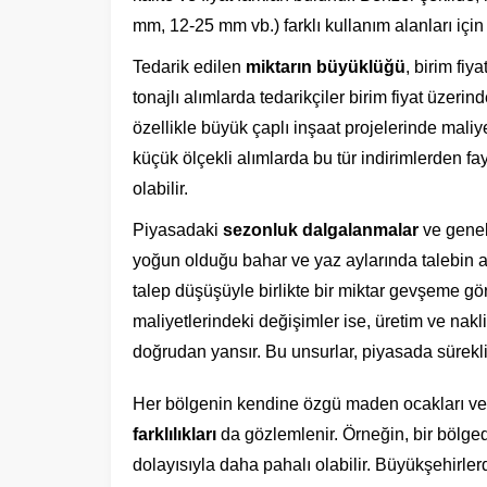
mm, 12-25 mm vb.) farklı kullanım alanları için fa
Tedarik edilen
miktarın büyüklüğü
, birim fiy
tonajlı alımlarda tedarikçiler birim fiyat üzer
özellikle büyük çaplı inşaat projelerinde maliy
küçük ölçekli alımlarda bu tür indirimlerden f
olabilir.
Piyasadaki
sezonluk dalgalanmalar
ve gene
yoğun olduğu bahar ve yaz aylarında talebin art
talep düşüşüyle birlikte bir miktar gevşeme görü
maliyetlerindeki değişimler ise, üretim ve nakli
doğrudan yansır. Bu unsurlar, piyasada sürekli
Her bölgenin kendine özgü maden ocakları ve 
farklılıkları
da gözlemlenir. Örneğin, bir bölge
dolayısıyla daha pahalı olabilir. Büyükşehirler