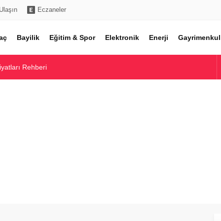
Ulaşın
Eczaneler
aç
Bayilik
Eğitim & Spor
Elektronik
Enerji
Gayrimenkul
Fiyatları Rehberi
 Piyasa Analizi
e Model Karşılaştırmaları
ları ve Önerileri
tları ve Modelleri