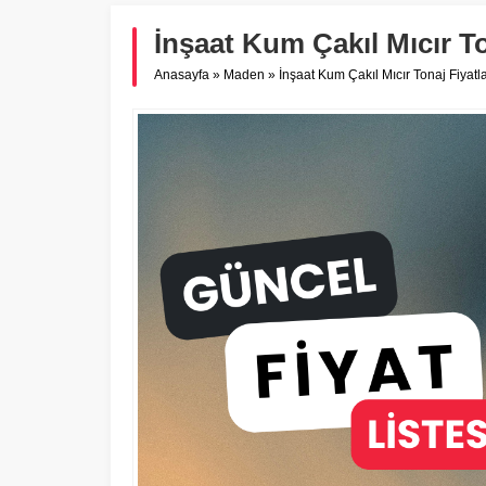
İnşaat Kum Çakıl Mıcır T
Anasayfa
»
Maden
»
İnşaat Kum Çakıl Mıcır Tonaj Fiyat