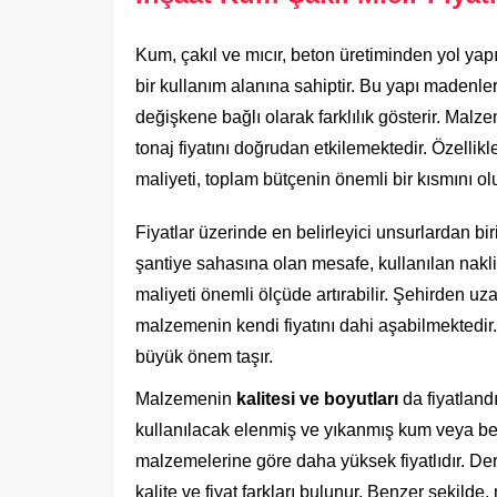
Kum, çakıl ve mıcır, beton üretiminden yol yap
bir kullanım alanına sahiptir. Bu yapı madenler
değişkene bağlı olarak farklılık gösterir. Malze
tonaj fiyatını doğrudan etkilemektedir. Özellik
maliyeti, toplam bütçenin önemli bir kısmını olu
Fiyatlar üzerinde en belirleyici unsurlardan bir
şantiye sahasına olan mesafe, kullanılan nakliy
maliyeti önemli ölçüde artırabilir. Şehirden uz
malzemenin kendi fiyatını dahi aşabilmektedir
büyük önem taşır.
Malzemenin
kalitesi ve boyutları
da fiyatland
kullanılacak elenmiş ve yıkanmış kum veya beli
malzemelerine göre daha yüksek fiyatlıdır. De
kalite ve fiyat farkları bulunur. Benzer şekilde,