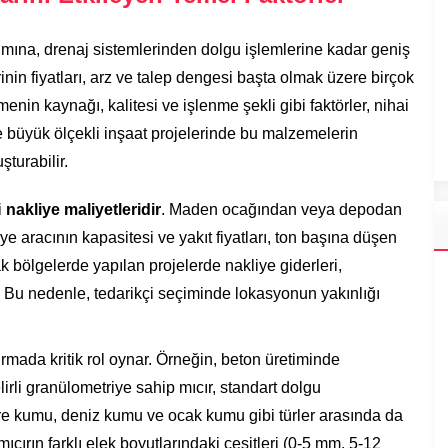
ımına, drenaj sistemlerinden dolgu işlemlerine kadar geniş
inin fiyatları, arz ve talep dengesi başta olmak üzere birçok
menin kaynağı, kalitesi ve işlenme şekli gibi faktörler, nihai
le büyük ölçekli inşaat projelerinde bu malzemelerin
şturabilir.
i
nakliye maliyetleridir
. Maden ocağından veya depodan
e aracının kapasitesi ve yakıt fiyatları, ton başına düşen
ak bölgelerde yapılan projelerde nakliye giderleri,
. Bu nedenle, tedarikçi seçiminde lokasyonun yakınlığı
ırmada kritik rol oynar. Örneğin, beton üretiminde
rli granülometriye sahip mıcır, standart dolgu
re kumu, deniz kumu ve ocak kumu gibi türler arasında da
 mıcırın farklı elek boyutlarındaki çeşitleri (0-5 mm, 5-12