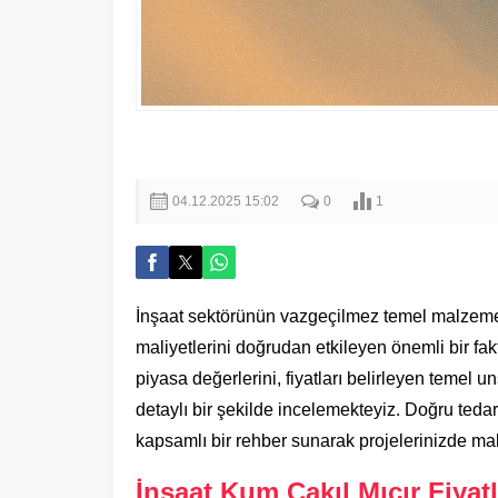
04.12.2025 15:02
0
1
İnşaat sektörünün vazgeçilmez temel malzemeler
maliyetlerini doğrudan etkileyen önemli bir fa
piyasa değerlerini, fiyatları belirleyen temel u
detaylı bir şekilde incelemekteyiz. Doğru tedari
kapsamlı bir rehber sunarak projelerinizde mali
İnşaat Kum Çakıl Mıcır Fiyatl