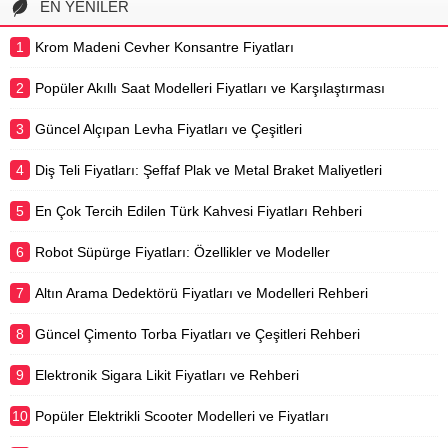
EN YENİLER
Reklamsız içerik erişimi, videoları
çevrimdışı izlemek için indirme
1
Krom Madeni Cevher Konsantre Fiyatları
imkanı ve arka planda oynatma...
2
Popüler Akıllı Saat Modelleri Fiyatları ve Karşılaştırması
3
Güncel Alçıpan Levha Fiyatları ve Çeşitleri
4
Diş Teli Fiyatları: Şeffaf Plak ve Metal Braket Maliyetleri
5
En Çok Tercih Edilen Türk Kahvesi Fiyatları Rehberi
6
Robot Süpürge Fiyatları: Özellikler ve Modeller
7
Altın Arama Dedektörü Fiyatları ve Modelleri Rehberi
8
Güncel Çimento Torba Fiyatları ve Çeşitleri Rehberi
9
Elektronik Sigara Likit Fiyatları ve Rehberi
10
Popüler Elektrikli Scooter Modelleri ve Fiyatları