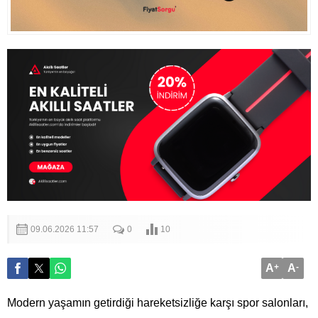
09.06.2026 11:57
0
10
A
+
A
-
Modern yaşamın getirdiği hareketsizliğe karşı spor salonları,