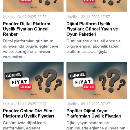
Üyelik
04.12.2025 22:27
Üyelik
22.11.2025 17:57
Popüler Dijital Platform
Dijital Platform Üyelik
Üyelik Fiyatları Güncel
Fiyatları: Güncel Yayın ve
Rehber
Oyun Paketleri
Dijital platformlar, günümüz
Günümüzde dijital eğlence ve
dünyasında bilgiye, eğlenceye
bilgiye erişim, abonelik tabanlı
ve üretkenliğe erişimimizin
platformlar aracılığıyla...
vazgeçilmez...
Üyelik
19.11.2025 22:27
Üyelik
09.12.2025 07:27
Popüler Online Dizi Film
Popüler Dijital Yayın
Platformu Üyelik Fiyatları
Platformları Üyelik Fiyatları
Günümüzde dijital içerik
Dijital yayın platformları,
platformları, eğlence
günümüzde eğlence dünyasının