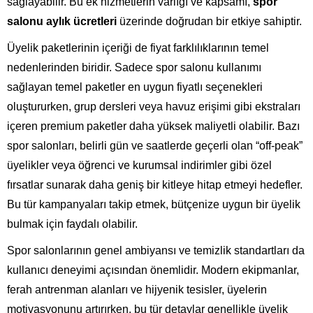
sağlayabilir. Bu ek hizmetlerin varlığı ve kapsamı,
spor
salonu aylık ücretleri
üzerinde doğrudan bir etkiye sahiptir.
Üyelik paketlerinin içeriği de fiyat farklılıklarının temel
nedenlerinden biridir. Sadece spor salonu kullanımı
sağlayan temel paketler en uygun fiyatlı seçenekleri
oluştururken, grup dersleri veya havuz erişimi gibi ekstraları
içeren premium paketler daha yüksek maliyetli olabilir. Bazı
spor salonları, belirli gün ve saatlerde geçerli olan “off-peak”
üyelikler veya öğrenci ve kurumsal indirimler gibi özel
fırsatlar sunarak daha geniş bir kitleye hitap etmeyi hedefler.
Bu tür kampanyaları takip etmek, bütçenize uygun bir üyelik
bulmak için faydalı olabilir.
Spor salonlarının genel ambiyansı ve temizlik standartları da
kullanıcı deneyimi açısından önemlidir. Modern ekipmanlar,
ferah antrenman alanları ve hijyenik tesisler, üyelerin
motivasyonunu artırırken, bu tür detaylar genellikle üyelik