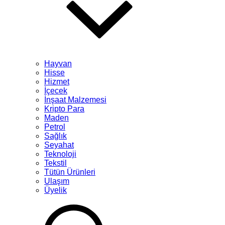
Hayvan
Hisse
Hizmet
İçecek
İnşaat Malzemesi
Kripto Para
Maden
Petrol
Sağlık
Seyahat
Teknoloji
Tekstil
Tütün Ürünleri
Ulaşım
Üyelik