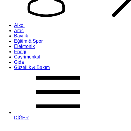
Alkol
Araç
Bayilik
Eğitim & Spor
Elektronik
Enerji
Gayrimenkul
Gıda
Güzellik & Bakım
DİĞER