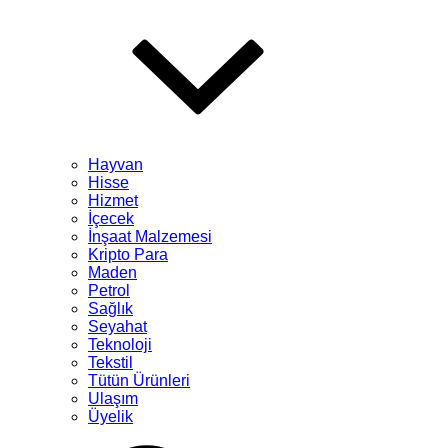
Hayvan
Hisse
Hizmet
İçecek
İnşaat Malzemesi
Kripto Para
Maden
Petrol
Sağlık
Seyahat
Teknoloji
Tekstil
Tütün Ürünleri
Ulaşım
Üyelik