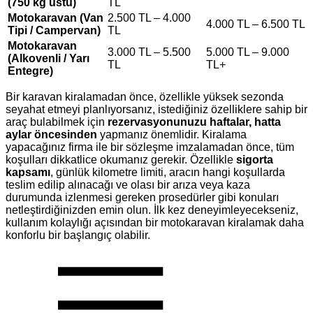
(750 kg üstü)
TL
Motokaravan (Van
2.500 TL – 4.000
4.000 TL – 6.500 TL
Tipi / Campervan)
TL
Motokaravan
3.000 TL – 5.500
5.000 TL – 9.000
(Alkovenli / Yarı
TL
TL+
Entegre)
Bir karavan kiralamadan önce, özellikle yüksek sezonda
seyahat etmeyi planlıyorsanız, istediğiniz özelliklere sahip bir
araç bulabilmek için
rezervasyonunuzu haftalar, hatta
aylar öncesinden
yapmanız önemlidir. Kiralama
yapacağınız firma ile bir sözleşme imzalamadan önce, tüm
koşulları dikkatlice okumanız gerekir. Özellikle
sigorta
kapsamı
, günlük kilometre limiti, aracın hangi koşullarda
teslim edilip alınacağı ve olası bir arıza veya kaza
durumunda izlenmesi gereken prosedürler gibi konuları
netleştirdiğinizden emin olun. İlk kez deneyimleyecekseniz,
kullanım kolaylığı açısından bir motokaravan kiralamak daha
konforlu bir başlangıç olabilir.