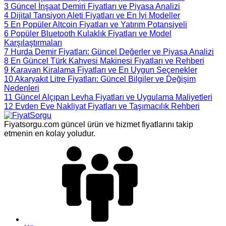
3
Güncel İnşaat Demiri Fiyatları ve Piyasa Analizi
4
Dijital Tansiyon Aleti Fiyatları ve En İyi Modeller
5
En Popüler Altcoin Fiyatları ve Yatırım Potansiyeli
6
Popüler Bluetooth Kulaklık Fiyatları ve Model
Karşılaştırmaları
7
Hurda Demir Fiyatları: Güncel Değerler ve Piyasa Analizi
8
En Güncel Türk Kahvesi Makinesi Fiyatları ve Rehberi
9
Karavan Kiralama Fiyatları ve En Uygun Seçenekler
10
Akaryakıt Litre Fiyatları: Güncel Bilgiler ve Değişim
Nedenleri
11
Güncel Alçıpan Levha Fiyatları ve Uygulama Maliyetleri
12
Evden Eve Nakliyat Fiyatları ve Taşımacılık Rehberi
Fiyatsorgu.com güncel ürün ve hizmet fiyatlarını takip
etmenin en kolay yoludur.