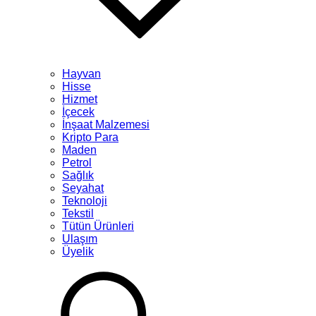
Hayvan
Hisse
Hizmet
İçecek
İnşaat Malzemesi
Kripto Para
Maden
Petrol
Sağlık
Seyahat
Teknoloji
Tekstil
Tütün Ürünleri
Ulaşım
Üyelik