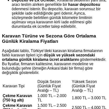
Depozito ve Ek Ücretler:
Kiralama bedelinin yanı sıra,
aracı teslim alırken genellikle bir
hasar depozitosu
ödenmesi istenir. Bu depozito, karavan sorunsuz bir
şekilde iade edildiğinde geri ödenir. Ayrıca,
sözleşmede belirtilen günlük kilometre limitinin
aşılması veya karavanın kirli iade edilmesi gibi
durumlarda ek ücretler talep edilebilir.
Karavan Türüne ve Sezona Göre Ortalama
Günlük Kiralama Fiyatları
Aşağıdaki tablo, Türkiye’deki karavan kiralama firmalarının
farklı karavan tipleri için
düşük ve yüksek sezondaki
ortalama günlük kiralama ücret aralıklarını
göstermektedir.
Bu fiyatlar, firmanın kalitesine, karavanın modeline ve
bulunduğu şehre (örneğin Ankara’daki bir firma) göre
değişiklik gösterebilir.
Düşük Sezon
Yüksek Sezon
Karavan Tipi
(Günlük Fiyat
(Günlük Fiyat
Aralığı – TL)
Aralığı – TL)
Çekme Karavan
1.000 TL – 2.000
1.800 TL – 3.000 TL
(750 kg altı)
TL
Çekme Karavan
1.500 TL – 2.500
2.500 TL – 4.000 TL