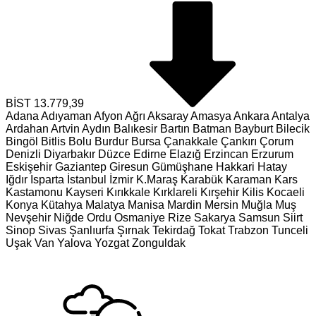
BİST
13.779,39
Adana
Adıyaman
Afyon
Ağrı
Aksaray
Amasya
Ankara
Antalya
Ardahan
Artvin
Aydın
Balıkesir
Bartın
Batman
Bayburt
Bilecik
Bingöl
Bitlis
Bolu
Burdur
Bursa
Çanakkale
Çankırı
Çorum
Denizli
Diyarbakır
Düzce
Edirne
Elazığ
Erzincan
Erzurum
Eskişehir
Gaziantep
Giresun
Gümüşhane
Hakkari
Hatay
Iğdır
Isparta
İstanbul
İzmir
K.Maraş
Karabük
Karaman
Kars
Kastamonu
Kayseri
Kırıkkale
Kırklareli
Kırşehir
Kilis
Kocaeli
Konya
Kütahya
Malatya
Manisa
Mardin
Mersin
Muğla
Muş
Nevşehir
Niğde
Ordu
Osmaniye
Rize
Sakarya
Samsun
Siirt
Sinop
Sivas
Şanlıurfa
Şırnak
Tekirdağ
Tokat
Trabzon
Tunceli
Uşak
Van
Yalova
Yozgat
Zonguldak