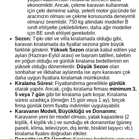
ekonomiktir. Ancak, çekme karavan kullanmak
için çeki demirine sahip, yeterli motor gücünde bir
aracınızın olması ve çekme konusunda deneyimli
olmanız önemlidir. 750 kg altındaki modeller B
sınıfı ehliyetle çekilebilirken, daha ağır modeller
için BE sınıfı ehliyet gerekebilir.
Sezon:
Tıpkı otel ve villa kiralamada olduğu gibi,
karavan kiralamada da fiyatlar sezona göre büyük
farklılık gösterir.
Yüksek Sezon
olarak kabul edilen yaz
ayları (Haziran-Eylül arası) ve bayram tatilleri, talebin
en yoğun olduğu ve günlük kiralama bedellerinin en
yüksek olduğu dönemlerdir.
Düşük Sezon
olan
sonbahar ve ilkbahar aylarında ise aynı karavanı çok
daha uygun fiyatlara kiralamak mümkündür.
Kiralama Süresi:
Fiyatlandırma genellikle
günlük
olarak yapılır. Ancak, çoğu kiralama firması
minimum 3,
5 veya 7 gün
gibi bir kiralama şartı koşar. Kiralama
süresi uzadıkça (örneğin 15 gün veya 1 ay), birçok
firma günlük birim fiyatta indirimler uygulayabilir.
Karavanın Modeli, Büyüklüğü ve Donanımı:
Karavanın yeni bir model olması, yatak kapasitesi (2
kişilik, 4 kişilik vb.) ve sunduğu ek donanımlar (güneş
paneli, klima, televizyon, dış tente, bisiklet taşıyıcı vb.)
kiralama fiyatını doğrudan etkiler.