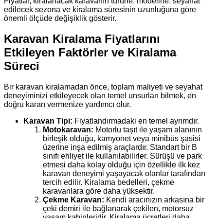
Fiyatlar, kiralanacak karavanın türüne, modeline, seyahat
edilecek sezona ve kiralama süresinin uzunluğuna göre
önemli ölçüde değişiklik gösterir.
Karavan Kiralama Fiyatlarını
Etkileyen Faktörler ve Kiralama
Süreci
Bir karavan kiralamadan önce, toplam maliyeti ve seyahat
deneyiminizi etkileyecek olan temel unsurları bilmek, en
doğru kararı vermenize yardımcı olur.
Karavan Tipi:
Fiyatlandırmadaki en temel ayrımdır.
Motokaravan:
Motorlu taşıt ile yaşam alanının
birleşik olduğu, kamyonet veya minibüs şasisi
üzerine inşa edilmiş araçlardır. Standart bir B
sınıfı ehliyet ile kullanılabilirler. Sürüşü ve park
etmesi daha kolay olduğu için özellikle ilk kez
karavan deneyimi yaşayacak olanlar tarafından
tercih edilir. Kiralama bedelleri, çekme
karavanlara göre daha yüksektir.
Çekme Karavan:
Kendi aracınızın arkasına bir
çeki demiri ile bağlanarak çekilen, motorsuz
yaşam kabinleridir. Kiralama ücretleri daha