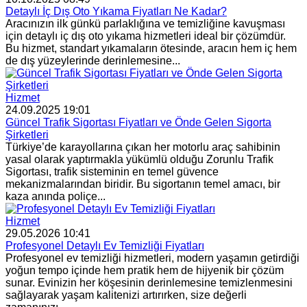
Detaylı İç Dış Oto Yıkama Fiyatları Ne Kadar?
Aracınızın ilk günkü parlaklığına ve temizliğine kavuşması
için detaylı iç dış oto yıkama hizmetleri ideal bir çözümdür.
Bu hizmet, standart yıkamaların ötesinde, aracın hem iç hem
de dış yüzeylerinde derinlemesine...
Hizmet
24.09.2025 19:01
Güncel Trafik Sigortası Fiyatları ve Önde Gelen Sigorta
Şirketleri
Türkiye’de karayollarına çıkan her motorlu araç sahibinin
yasal olarak yaptırmakla yükümlü olduğu Zorunlu Trafik
Sigortası, trafik sisteminin en temel güvence
mekanizmalarından biridir. Bu sigortanın temel amacı, bir
kaza anında poliçe...
Hizmet
29.05.2026 10:41
Profesyonel Detaylı Ev Temizliği Fiyatları
Profesyonel ev temizliği hizmetleri, modern yaşamın getirdiği
yoğun tempo içinde hem pratik hem de hijyenik bir çözüm
sunar. Evinizin her köşesinin derinlemesine temizlenmesini
sağlayarak yaşam kalitenizi artırırken, size değerli