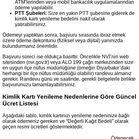
ATM’lerinden veya mobil bankacılık uygulamalarından
ödeme yapılabilir.
PTT Şubeleri:
Size en yakın PTT şubesine giderek de
kimlik kartı yenileme bedelini nakit olarak
yatırabilirsiniz.
Ödemeyi yaptıktan sonra, başvuru sırasında ibraz etmek
üzere ödeme dekontunu (fiziksel veya dijital) yanınızda
bulundurmanız önemlidir.
Başvuru süreci ise oldukça basittir. Öncelikle NVİ’nin web
sitesinden (nvi.gov.tr) veya ALO 199 çağrı merkezinden size
en uygun ilçe nüfus müdürlüğüne (örneğin Diyarbakır’daki
herhangi bir ilçe nüfus müdürlüğü olabilir) randevu almanız
gerekir. Randevu günü ve saatinde, gerekli belgelerle birlikte
başvurunuzu tamamlayabilirsiniz.
Kimlik Kartı Yenileme Nedenlerine Göre Güncel
Ücret Listesi
Aşağıdaki tablo, kimlik kartınızı yenileme nedeninize bağlı
olarak ödemeniz gereken ve “Değerli Kağıt Bedeli” olarak
geçen resmi ücretleri göstermektedir.
Ödenecek