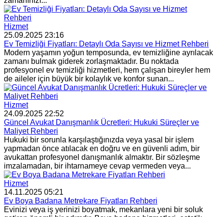
zamanınızı...
Hizmet
25.09.2025 23:16
Ev Temizliği Fiyatları: Detaylı Oda Sayısı ve Hizmet Rehberi
Modern yaşamın yoğun temposunda, ev temizliğine ayrılacak
zamanı bulmak giderek zorlaşmaktadır. Bu noktada
profesyonel ev temizliği hizmetleri, hem çalışan bireyler hem
de aileler için büyük bir kolaylık ve konfor sunan...
Hizmet
24.09.2025 22:52
Güncel Avukat Danışmanlık Ücretleri: Hukuki Süreçler ve
Maliyet Rehberi
Hukuki bir sorunla karşılaştığınızda veya yasal bir işlem
yapmadan önce atılacak en doğru ve en güvenli adım, bir
avukattan profesyonel danışmanlık almaktır. Bir sözleşme
imzalamadan, bir ihtarnameye cevap vermeden veya...
Hizmet
14.11.2025 05:21
Ev Boya Badana Metrekare Fiyatları Rehberi
Evinizi veya iş yerinizi boyatmak, mekanlara yeni bir soluk