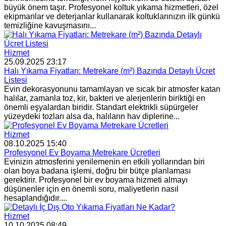
büyük önem taşır. Profesyonel koltuk yıkama hizmetleri, özel
ekipmanlar ve deterjanlar kullanarak koltuklarınızın ilk günkü
temizliğine kavuşmasını...
Hizmet
25.09.2025 23:17
Halı Yıkama Fiyatları: Metrekare (m²) Bazında Detaylı Ücret
Listesi
Evin dekorasyonunu tamamlayan ve sıcak bir atmosfer katan
halılar, zamanla toz, kir, bakteri ve alerjenlerin biriktiği en
önemli eşyalardan biridir. Standart elektrikli süpürgeler
yüzeydeki tozları alsa da, halıların hav diplerine...
Hizmet
08.10.2025 15:40
Profesyonel Ev Boyama Metrekare Ücretleri
Evinizin atmosferini yenilemenin en etkili yollarından biri
olan boya badana işlemi, doğru bir bütçe planlaması
gerektirir. Profesyonel bir ev boyama hizmeti almayı
düşünenler için en önemli soru, maliyetlerin nasıl
hesaplandığıdır....
Hizmet
10.10.2025 08:49