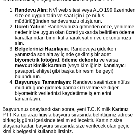
Randevu Alın:
NVİ web sitesi veya ALO 199 üzerinden
size en uygun tarih ve saat için ilçe nüfus
müdürlüğünden randevunuzu oluşturun.
Ücreti Yatırın:
Randevunuza gitmeden önce, yenileme
nedeninize uygun olan ücreti yukarıda belirtilen ödeme
kanallarından birini kullanarak yatırın ve dekontunuzu
alın.
Belgelerinizi Hazırlayın:
Randevuya giderken
yanınızda son altı ay içinde çekilmiş bir adet
biyometrik fotoğraf
,
ödeme dekontu
ve varsa
mevcut kimlik kartınızı
(veya kimliğinizi kanıtlayıcı
pasaport, ehliyet gibi başka bir resmi belgeyi)
bulundurun.
Başvuruyu Tamamlayın:
Randevu saatinizde nüfus
müdürlüğüne giderek parmak izi verme ve diğer
biyometrik verilerinizi kaydettirme işlemlerini
tamamlayın.
Başvurunuz onaylandıktan sonra, yeni T.C. Kimlik Kartınız
PTT Kargo aracılığıyla başvuru sırasında belirttiğiniz adrese
birkaç iş günü içerisinde teslim edilecektir. Kartınız size
ulaşana kadar, başvuru sırasında size verilecek olan geçici
kimlik belgesini kullanabilirsiniz.