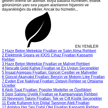
getiren önemli bir adımdır. Boya badana hizmetleri, estetik
görünümün yanı sıra yaşam alanlarının hijyenini ve
dayanıklılığını da etkiler. Ancak bu hizmetin...
EN YENİLER
1
Hazır Beton Metreküp Fiyatları ve Satın Alma Rehberi
2
Elektronik Sigara ve IQOS Cihaz Fiyatları Kapsamlı
Rehber
3
Hazır Beton Metreküp Fiyatları ve Maliyet Rehberi
4
Nescafe Gold Kahve Fiyatları ve En Uygun Seçenekler
5
İnşaat Agregası Fiyatları: Güncel Çeşitler ve Maliyetler
6
Güncel Akaryakıt Fiyatları: Benzin ve Motorin Litre Fiyatları
7
Evden Eve Nakliyat Fiyatları: Detaylı Rehber ve Ortalama
Ücretler
8
Akıllı Saat Fiyatları: Popüler Modeller ve Özellikleri
9
Spor Salonu Üyelik Fiyatları ve Kampanyaları Rehberi
10
Nevresim Takımı Fiyatları: Tek ve Çift Kişilik Seçenekler
11
Evde Kullanım İçin Dijital Tansiyon Aleti Fiyatları
12
Antalya Her Şey Dahil Otel Fiyatları Kapsamlı Rehber