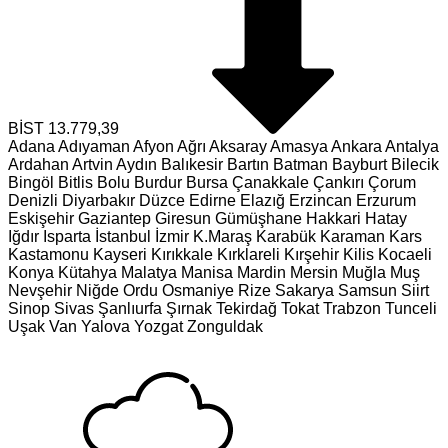
BİST
13.779,39
Adana
Adıyaman
Afyon
Ağrı
Aksaray
Amasya
Ankara
Antalya
Ardahan
Artvin
Aydın
Balıkesir
Bartın
Batman
Bayburt
Bilecik
Bingöl
Bitlis
Bolu
Burdur
Bursa
Çanakkale
Çankırı
Çorum
Denizli
Diyarbakır
Düzce
Edirne
Elazığ
Erzincan
Erzurum
Eskişehir
Gaziantep
Giresun
Gümüşhane
Hakkari
Hatay
Iğdır
Isparta
İstanbul
İzmir
K.Maraş
Karabük
Karaman
Kars
Kastamonu
Kayseri
Kırıkkale
Kırklareli
Kırşehir
Kilis
Kocaeli
Konya
Kütahya
Malatya
Manisa
Mardin
Mersin
Muğla
Muş
Nevşehir
Niğde
Ordu
Osmaniye
Rize
Sakarya
Samsun
Siirt
Sinop
Sivas
Şanlıurfa
Şırnak
Tekirdağ
Tokat
Trabzon
Tunceli
Uşak
Van
Yalova
Yozgat
Zonguldak