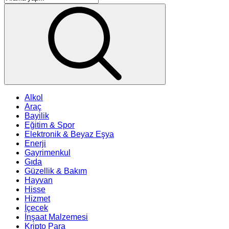
Alkol
Araç
Bayilik
Eğitim & Spor
Elektronik & Beyaz Eşya
Enerji
Gayrimenkul
Gıda
Güzellik & Bakım
Hayvan
Hisse
Hizmet
İçecek
İnşaat Malzemesi
Kripto Para