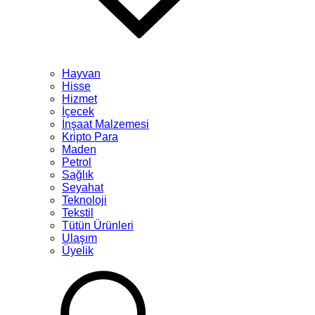
Hayvan
Hisse
Hizmet
İçecek
İnşaat Malzemesi
Kripto Para
Maden
Petrol
Sağlık
Seyahat
Teknoloji
Tekstil
Tütün Ürünleri
Ulaşım
Üyelik