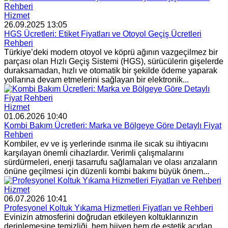
Hizmet
26.09.2025 13:05
HGS Ücretleri: Etiket Fiyatları ve Otoyol Geçiş Ücretleri
Rehberi
Türkiye’deki modern otoyol ve köprü ağının vazgeçilmez bir
parçası olan Hızlı Geçiş Sistemi (HGS), sürücülerin gişelerde
duraksamadan, hızlı ve otomatik bir şekilde ödeme yaparak
yollarına devam etmelerini sağlayan bir elektronik...
Hizmet
01.06.2026 10:40
Kombi Bakım Ücretleri: Marka ve Bölgeye Göre Detaylı Fiyat
Rehberi
Kombiler, ev ve iş yerlerinde ısınma ile sıcak su ihtiyacını
karşılayan önemli cihazlardır. Verimli çalışmalarını
sürdürmeleri, enerji tasarrufu sağlamaları ve olası arızaların
önüne geçilmesi için düzenli kombi bakımı büyük önem...
Hizmet
06.07.2026 10:41
Profesyonel Koltuk Yıkama Hizmetleri Fiyatları ve Rehberi
Evinizin atmosferini doğrudan etkileyen koltuklarınızın
derinlemesine temizliği, hem hijyen hem de estetik açıdan