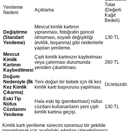
Tutar
Yenileme
Açıklama
(Değerli
Nedeni
Kağıt
Bedeli)
Mevcut kimlik kartının
Değiştirme
yıpranması, fotoğrafın güncel
(Standart
olmaması, soyadı değişikliği
130 TL
Yenileme)
(evlilik, boşanma) gibi nedenlerle
yapılan yenileme.
Mevcut
Çipli kimlik kartınızın kaybolması
Kimlik
veya çalınması durumunda
260 TL
Kartının
yeniden çıkartılması.
Kaybedilmesi
Doğum
Nedeniyle (İlk
Yeni doğan bir bebek için ilk kez
Ücretsizdir.
Kez Kimlik
kimlik kartı başvurusu yapılması.
Çıkarma)
Eski Tip
Hala eski tip (pembe/mavi) nüfus
Nüfus
cüzdanı kullananların yeni çipli
130 TL
Cüzdanını
kimlik kartına geçişi.
Yenileme
Kimlik kartı yenileme sürecini sorunsuz bir şekilde
tamamlamak için aşağıdaki adımları izleyebilirsiniz: