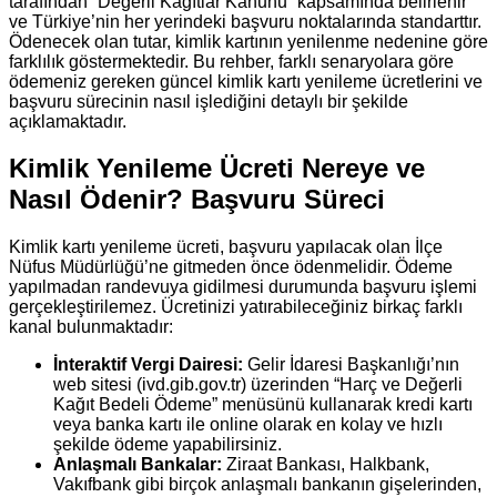
tarafından “Değerli Kağıtlar Kanunu” kapsamında belirlenir
ve Türkiye’nin her yerindeki başvuru noktalarında standarttır.
Ödenecek olan tutar, kimlik kartının yenilenme nedenine göre
farklılık göstermektedir. Bu rehber, farklı senaryolara göre
ödemeniz gereken güncel kimlik kartı yenileme ücretlerini ve
başvuru sürecinin nasıl işlediğini detaylı bir şekilde
açıklamaktadır.
Kimlik Yenileme Ücreti Nereye ve
Nasıl Ödenir? Başvuru Süreci
Kimlik kartı yenileme ücreti, başvuru yapılacak olan İlçe
Nüfus Müdürlüğü’ne gitmeden önce ödenmelidir. Ödeme
yapılmadan randevuya gidilmesi durumunda başvuru işlemi
gerçekleştirilemez. Ücretinizi yatırabileceğiniz birkaç farklı
kanal bulunmaktadır:
İnteraktif Vergi Dairesi:
Gelir İdaresi Başkanlığı’nın
web sitesi (ivd.gib.gov.tr) üzerinden “Harç ve Değerli
Kağıt Bedeli Ödeme” menüsünü kullanarak kredi kartı
veya banka kartı ile online olarak en kolay ve hızlı
şekilde ödeme yapabilirsiniz.
Anlaşmalı Bankalar:
Ziraat Bankası, Halkbank,
Vakıfbank gibi birçok anlaşmalı bankanın gişelerinden,