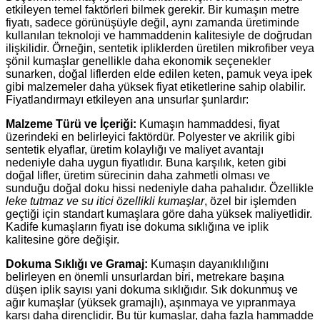
etkileyen temel faktörleri bilmek gerekir. Bir kumaşın metre
fiyatı, sadece görünüşüyle değil, aynı zamanda üretiminde
kullanılan teknoloji ve hammaddenin kalitesiyle de doğrudan
ilişkilidir. Örneğin, sentetik ipliklerden üretilen mikrofiber veya
şönil kumaşlar genellikle daha ekonomik seçenekler
sunarken, doğal liflerden elde edilen keten, pamuk veya ipek
gibi malzemeler daha yüksek fiyat etiketlerine sahip olabilir.
Fiyatlandırmayı etkileyen ana unsurlar şunlardır:
Malzeme Türü ve İçeriği:
Kumaşın hammaddesi, fiyat
üzerindeki en belirleyici faktördür. Polyester ve akrilik gibi
sentetik elyaflar, üretim kolaylığı ve maliyet avantajı
nedeniyle daha uygun fiyatlıdır. Buna karşılık, keten gibi
doğal lifler, üretim sürecinin daha zahmetli olması ve
sunduğu doğal doku hissi nedeniyle daha pahalıdır. Özellikle
leke tutmaz ve su itici özellikli kumaşlar
, özel bir işlemden
geçtiği için standart kumaşlara göre daha yüksek maliyetlidir.
Kadife kumaşların fiyatı ise dokuma sıklığına ve iplik
kalitesine göre değişir.
Dokuma Sıklığı ve Gramaj:
Kumaşın dayanıklılığını
belirleyen en önemli unsurlardan biri, metrekare başına
düşen iplik sayısı yani dokuma sıklığıdır. Sık dokunmuş ve
ağır kumaşlar (yüksek gramajlı), aşınmaya ve yıpranmaya
karşı daha dirençlidir. Bu tür kumaşlar, daha fazla hammadde