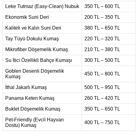
Leke Tutmaz (Easy-Clean) Nubuk
350 TL – 600 TL
Ekonomik Suni Deri
200 TL – 350 TL
Kaliteli ve Kalın Suni Deri
380 TL – 650 TL
Tay Tüyü Dokulu Kumaş
220 TL – 320 TL
Mikrofiber Döşemelik Kumaş
210 TL – 380 TL
Su İtici Özellikli Bahçe Kumaşı
300 TL – 500 TL
Goblen Desenli Döşemelik
450 TL – 800 TL
Kumaş
İthal Jakarlı Kumaş
500 TL – 950 TL
Panama Keten Kumaş
260 TL – 420 TL
Buklet Döşemelik Kumaş
350 TL – 650 TL
Pet-Friendly (Evcil Hayvan
400 TL – 750 TL
Dostu) Kumaş