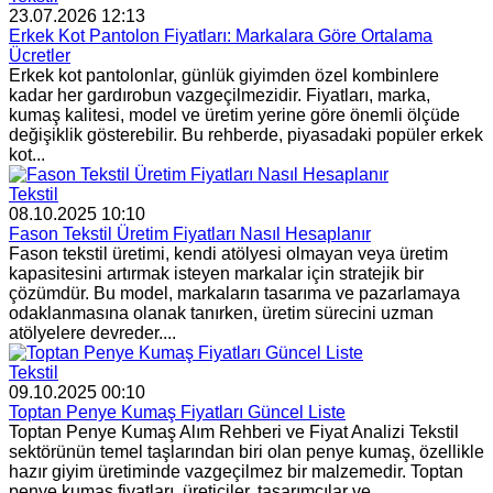
23.07.2026 12:13
Erkek Kot Pantolon Fiyatları: Markalara Göre Ortalama
Ücretler
Erkek kot pantolonlar, günlük giyimden özel kombinlere
kadar her gardırobun vazgeçilmezidir. Fiyatları, marka,
kumaş kalitesi, model ve üretim yerine göre önemli ölçüde
değişiklik gösterebilir. Bu rehberde, piyasadaki popüler erkek
kot...
Tekstil
08.10.2025 10:10
Fason Tekstil Üretim Fiyatları Nasıl Hesaplanır
Fason tekstil üretimi, kendi atölyesi olmayan veya üretim
kapasitesini artırmak isteyen markalar için stratejik bir
çözümdür. Bu model, markaların tasarıma ve pazarlamaya
odaklanmasına olanak tanırken, üretim sürecini uzman
atölyelere devreder....
Tekstil
09.10.2025 00:10
Toptan Penye Kumaş Fiyatları Güncel Liste
Toptan Penye Kumaş Alım Rehberi ve Fiyat Analizi Tekstil
sektörünün temel taşlarından biri olan penye kumaş, özellikle
hazır giyim üretiminde vazgeçilmez bir malzemedir. Toptan
penye kumaş fiyatları, üreticiler, tasarımcılar ve...