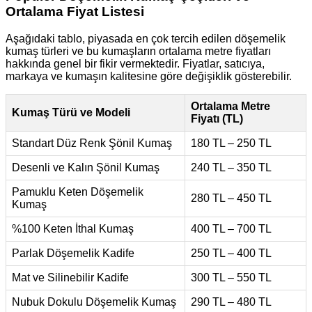
Ortalama Fiyat Listesi
Aşağıdaki tablo, piyasada en çok tercih edilen döşemelik
kumaş türleri ve bu kumaşların ortalama metre fiyatları
hakkında genel bir fikir vermektedir. Fiyatlar, satıcıya,
markaya ve kumaşın kalitesine göre değişiklik gösterebilir.
Ortalama Metre
Kumaş Türü ve Modeli
Fiyatı (TL)
Standart Düz Renk Şönil Kumaş
180 TL – 250 TL
Desenli ve Kalın Şönil Kumaş
240 TL – 350 TL
Pamuklu Keten Döşemelik
280 TL – 450 TL
Kumaş
%100 Keten İthal Kumaş
400 TL – 700 TL
Parlak Döşemelik Kadife
250 TL – 400 TL
Mat ve Silinebilir Kadife
300 TL – 550 TL
Nubuk Dokulu Döşemelik Kumaş
290 TL – 480 TL