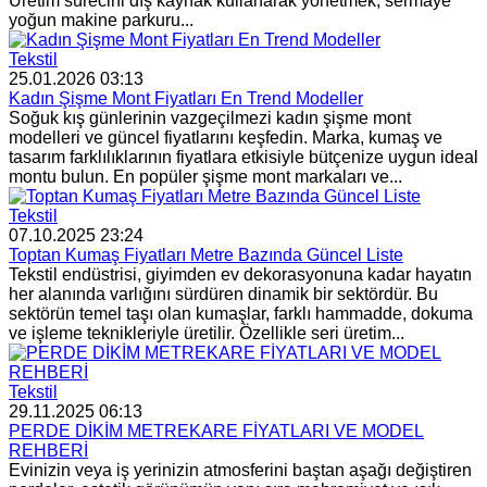
Üretim sürecini dış kaynak kullanarak yönetmek, sermaye
yoğun makine parkuru...
Tekstil
25.01.2026 03:13
Kadın Şişme Mont Fiyatları En Trend Modeller
Soğuk kış günlerinin vazgeçilmezi kadın şişme mont
modelleri ve güncel fiyatlarını keşfedin. Marka, kumaş ve
tasarım farklılıklarının fiyatlara etkisiyle bütçenize uygun ideal
montu bulun. En popüler şişme mont markaları ve...
Tekstil
07.10.2025 23:24
Toptan Kumaş Fiyatları Metre Bazında Güncel Liste
Tekstil endüstrisi, giyimden ev dekorasyonuna kadar hayatın
her alanında varlığını sürdüren dinamik bir sektördür. Bu
sektörün temel taşı olan kumaşlar, farklı hammadde, dokuma
ve işleme teknikleriyle üretilir. Özellikle seri üretim...
Tekstil
29.11.2025 06:13
PERDE DİKİM METREKARE FİYATLARI VE MODEL
REHBERİ
Evinizin veya iş yerinizin atmosferini baştan aşağı değiştiren