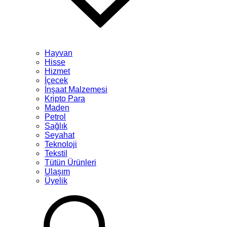
Hayvan
Hisse
Hizmet
İçecek
İnşaat Malzemesi
Kripto Para
Maden
Petrol
Sağlık
Seyahat
Teknoloji
Tekstil
Tütün Ürünleri
Ulaşım
Üyelik