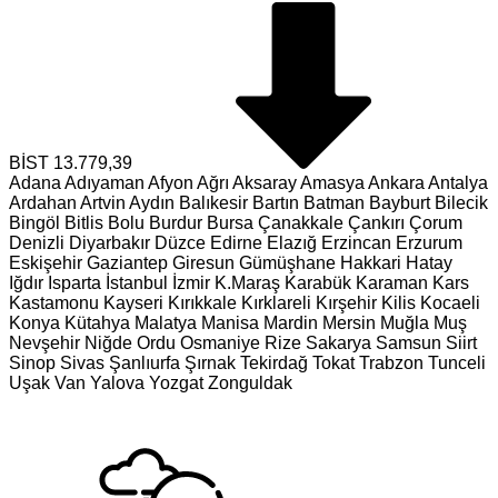
BİST
13.779,39
Adana
Adıyaman
Afyon
Ağrı
Aksaray
Amasya
Ankara
Antalya
Ardahan
Artvin
Aydın
Balıkesir
Bartın
Batman
Bayburt
Bilecik
Bingöl
Bitlis
Bolu
Burdur
Bursa
Çanakkale
Çankırı
Çorum
Denizli
Diyarbakır
Düzce
Edirne
Elazığ
Erzincan
Erzurum
Eskişehir
Gaziantep
Giresun
Gümüşhane
Hakkari
Hatay
Iğdır
Isparta
İstanbul
İzmir
K.Maraş
Karabük
Karaman
Kars
Kastamonu
Kayseri
Kırıkkale
Kırklareli
Kırşehir
Kilis
Kocaeli
Konya
Kütahya
Malatya
Manisa
Mardin
Mersin
Muğla
Muş
Nevşehir
Niğde
Ordu
Osmaniye
Rize
Sakarya
Samsun
Siirt
Sinop
Sivas
Şanlıurfa
Şırnak
Tekirdağ
Tokat
Trabzon
Tunceli
Uşak
Van
Yalova
Yozgat
Zonguldak