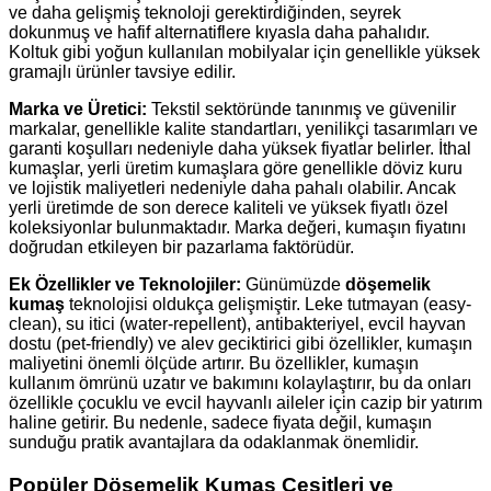
ve daha gelişmiş teknoloji gerektirdiğinden, seyrek
dokunmuş ve hafif alternatiflere kıyasla daha pahalıdır.
Koltuk gibi yoğun kullanılan mobilyalar için genellikle yüksek
gramajlı ürünler tavsiye edilir.
Marka ve Üretici:
Tekstil sektöründe tanınmış ve güvenilir
markalar, genellikle kalite standartları, yenilikçi tasarımları ve
garanti koşulları nedeniyle daha yüksek fiyatlar belirler. İthal
kumaşlar, yerli üretim kumaşlara göre genellikle döviz kuru
ve lojistik maliyetleri nedeniyle daha pahalı olabilir. Ancak
yerli üretimde de son derece kaliteli ve yüksek fiyatlı özel
koleksiyonlar bulunmaktadır. Marka değeri, kumaşın fiyatını
doğrudan etkileyen bir pazarlama faktörüdür.
Ek Özellikler ve Teknolojiler:
Günümüzde
döşemelik
kumaş
teknolojisi oldukça gelişmiştir. Leke tutmayan (easy-
clean), su itici (water-repellent), antibakteriyel, evcil hayvan
dostu (pet-friendly) ve alev geciktirici gibi özellikler, kumaşın
maliyetini önemli ölçüde artırır. Bu özellikler, kumaşın
kullanım ömrünü uzatır ve bakımını kolaylaştırır, bu da onları
özellikle çocuklu ve evcil hayvanlı aileler için cazip bir yatırım
haline getirir. Bu nedenle, sadece fiyata değil, kumaşın
sunduğu pratik avantajlara da odaklanmak önemlidir.
Popüler Döşemelik Kumaş Çeşitleri ve