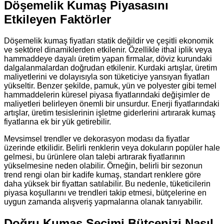
Döşemelik Kumaş Piyasasını
Etkileyen Faktörler
Döşemelik kumaş fiyatları statik değildir ve çeşitli ekonomik
ve sektörel dinamiklerden etkilenir. Özellikle ithal iplik veya
hammaddeye dayalı üretim yapan firmalar, döviz kurundaki
dalgalanmalardan doğrudan etkilenir. Kurdaki artışlar, üretim
maliyetlerini ve dolayısıyla son tüketiciye yansıyan fiyatları
yükseltir. Benzer şekilde, pamuk, yün ve polyester gibi temel
hammaddelerin küresel piyasa fiyatlarındaki değişimler de
maliyetleri belirleyen önemli bir unsurdur. Enerji fiyatlarındaki
artışlar, üretim tesislerinin işletme giderlerini artırarak kumaş
fiyatlarına ek bir yük getirebilir.
Mevsimsel trendler ve dekorasyon modası da fiyatlar
üzerinde etkilidir. Belirli renklerin veya dokuların popüler hale
gelmesi, bu ürünlere olan talebi artırarak fiyatlarının
yükselmesine neden olabilir. Örneğin, belirli bir sezonun
trend rengi olan bir kadife kumaş, standart renklere göre
daha yüksek bir fiyattan satılabilir. Bu nedenle, tüketicilerin
piyasa koşullarını ve trendleri takip etmesi, bütçelerine en
uygun zamanda alışveriş yapmalarına olanak tanıyabilir.
Doğru Kumaş Seçimi Bütçenizi Nasıl