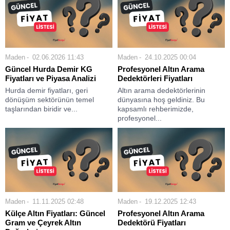
Maden
02.06.2026 11:43
Maden
24.10.2025 00:04
Güncel Hurda Demir KG
Profesyonel Altın Arama
Fiyatları ve Piyasa Analizi
Dedektörleri Fiyatları
Hurda demir fiyatları, geri
Altın arama dedektörlerinin
dönüşüm sektörünün temel
dünyasına hoş geldiniz. Bu
taşlarından biridir ve...
kapsamlı rehberimizde,
profesyonel...
Maden
11.11.2025 02:48
Maden
19.12.2025 12:43
Külçe Altın Fiyatları: Güncel
Profesyonel Altın Arama
Gram ve Çeyrek Altın
Dedektörü Fiyatları