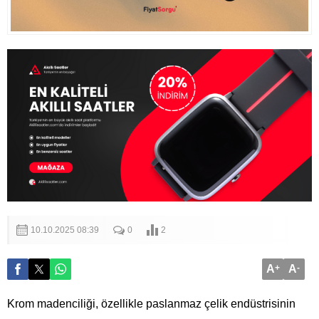
10.10.2025 08:39
0
2
A
+
A
-
Krom madenciliği, özellikle paslanmaz çelik endüstrisinin