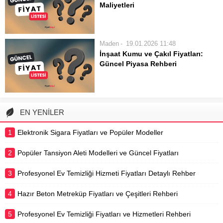
Maliyetleri
kadar geniş bir kullanım alanına
İnşaat projelerinin temel
sahiptir. Ev ve iş...
malzemelerinden biri olan kum,
yapının sağlamlığı ve dayanıklılığı
Maden
19.01.2026 11:48
için kritik öneme sahiptir.
İnşaat Kumu ve Çakıl Fiyatları:
FiyatSorgu.com olarak, inşaat kumu
Güncel Piyasa Rehberi
fiyatları hakkında kapsamlı bir rehber
İnşaat sektörünün temel
sunuyoruz. Bu içerikte, farklı kum
malzemelerinden kum ve çakılın
türlerinin...
güncel fiyatlarını merak mı
ediyorsunuz? FiyatSorgu.com olarak
EN YENİLER
inşaat kumu, dere kumu, beton çakılı
ve mıcır gibi agregaların piyasa
1
Elektronik Sigara Fiyatları ve Popüler Modeller
değerlerini detaylıca inceliyoruz. Bu
rehberimizde,...
2
Popüler Tansiyon Aleti Modelleri ve Güncel Fiyatları
3
Profesyonel Ev Temizliği Hizmeti Fiyatları Detaylı Rehber
4
Hazır Beton Metreküp Fiyatları ve Çeşitleri Rehberi
5
Profesyonel Ev Temizliği Fiyatları ve Hizmetleri Rehberi