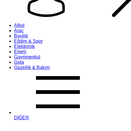
Alkol
Araç
Bayilik
Eğitim & Spor
Elektronik
Enerji
Gayrimenkul
Gıda
Güzellik & Bakım
DİĞER