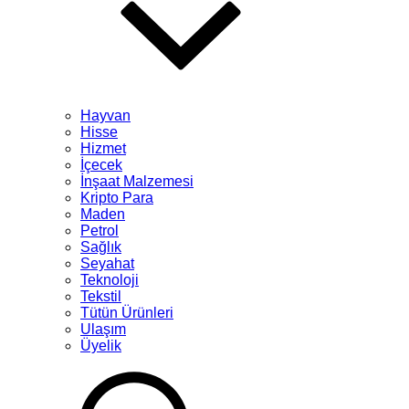
Hayvan
Hisse
Hizmet
İçecek
İnşaat Malzemesi
Kripto Para
Maden
Petrol
Sağlık
Seyahat
Teknoloji
Tekstil
Tütün Ürünleri
Ulaşım
Üyelik