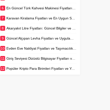
6
En Güncel Türk Kahvesi Makinesi Fiyatları ve Rehberi
7
Karavan Kiralama Fiyatları ve En Uygun Seçenekler
8
Akaryakıt Litre Fiyatları: Güncel Bilgiler ve Değişim Nedenleri
9
Güncel Alçıpan Levha Fiyatları ve Uygulama Maliyetleri
10
Evden Eve Nakliyat Fiyatları ve Taşımacılık Rehberi
11
Giriş Seviyesi Dizüstü Bilgisayar Fiyatları ve Seçim Rehberi
12
Popüler Kripto Para Birimleri Fiyatları ve Yatırım Rehberi