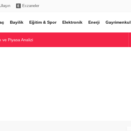
Ulaşın
Eczaneler
aç
Bayilik
Eğitim & Spor
Elektronik
Enerji
Gayrimenkul
ı ve Piyasa Analizi
ı ve En İyi Modeller
e Yatırım Potansiyeli
yatları ve Model Karşılaştırmaları
l Değerler ve Piyasa Analizi