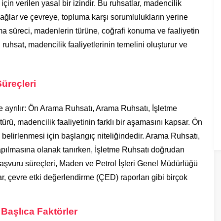
çin verilen yasal bir izindir. Bu ruhsatlar, madencilik
sağlar ve çevreye, topluma karşı sorumlulukların yerine
rma süreci, madenlerin türüne, coğrafi konuma ve faaliyetin
çin ruhsat, madencilik faaliyetlerinin temelini oluşturur ve
üreçleri
e ayrılır: Ön Arama Ruhsatı, Arama Ruhsatı, İşletme
türü, madencilik faaliyetinin farklı bir aşamasını kapsar. Ön
belirlenmesi için başlangıç niteliğindedir. Arama Ruhsatı,
 yapılmasına olanak tanırken, İşletme Ruhsatı doğrudan
 Başvuru süreçleri, Maden ve Petrol İşleri Genel Müdürlüğü
, çevre etki değerlendirme (ÇED) raporları gibi birçok
 Başlıca Faktörler