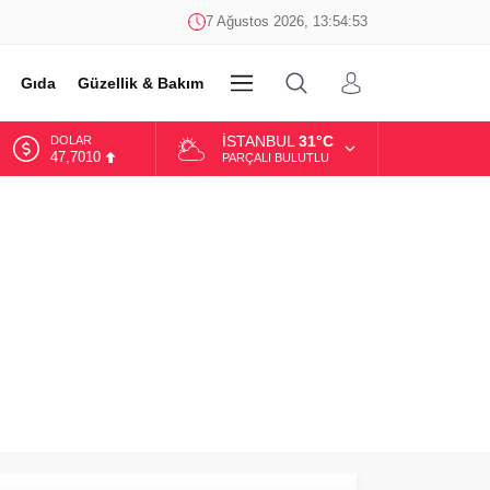
7 Ağustos 2026, 13:54:53
Gıda
Güzellik & Bakım
DİĞER
İSTANBUL
31°C
DOLAR
47,7010
PARÇALI BULUTLU
EURO
55,0063
ALTIN
6.543,59
BİST
13.798,82