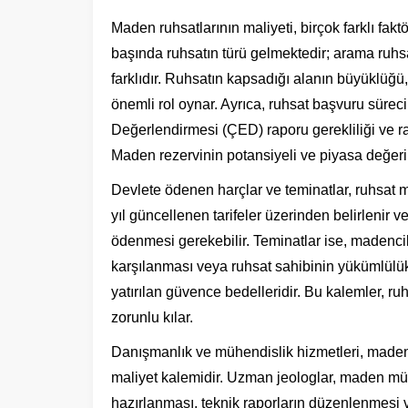
Maden ruhsatlarının maliyeti, birçok farklı fakt
başında ruhsatın türü gelmektedir; arama ruhsat
farklıdır. Ruhsatın kapsadığı alanın büyüklüğü,
önemli rol oynar. Ayrıca, ruhsat başvuru sürec
Değerlendirmesi (ÇED) raporu gerekliliği ve r
Maden rezervinin potansiyeli ve piyasa değeri d
Devlete ödenen harçlar ve teminatlar, ruhsat m
yıl güncellenen tarifeler üzerinden belirlenir v
ödenmesi gerekebilir. Teminatlar ise, madencili
karşılanması veya ruhsat sahibinin yükümlülü
yatırılan güvence bedelleridir. Bu kalemler, ru
zorunlu kılar.
Danışmanlık ve mühendislik hizmetleri, maden 
maliyet kalemidir. Uzman jeologlar, maden mü
hazırlanması, teknik raporların düzenlenmesi ve