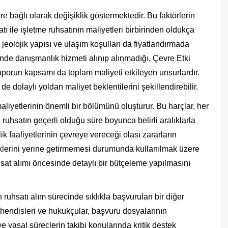
öre bağlı olarak değişiklik göstermektedir. Bu faktörlerin
ı ile işletme ruhsatının maliyetleri birbirinden oldukça
 jeolojik yapısı ve ulaşım koşulları da fiyatlandırmada
inde danışmanlık hizmeti alınıp alınmadığı, Çevre Etki
aporun kapsamı da toplam maliyeti etkileyen unsurlardır.
e dolaylı yoldan maliyet beklentilerini şekillendirebilir.
aliyetlerinin önemli bir bölümünü oluşturur. Bu harçlar, her
e ruhsatın geçerli olduğu süre boyunca belirli aralıklarla
k faaliyetlerinin çevreye vereceği olası zararların
klerini yerine getirmemesi durumunda kullanılmak üzere
hsat alımı öncesinde detaylı bir bütçeleme yapılmasını
ruhsatı alım sürecinde sıklıkla başvurulan bir diğer
hendisleri ve hukukçular, başvuru dosyalarının
 yasal süreçlerin takibi konularında kritik destek