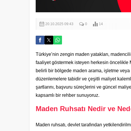
20.10.2025 09:43
0
14
Türkiye’nin zengin maden yatakları, madencilik
faaliyet göstermek isteyen herkesin öncelikl
belirli bir bölgede maden arama, işletme veya i
düzenlemelere tabidir ve çeşitli maliyet kaleml
şartlarını, başvuru süreçlerini ve güncel maliyet
kapsamlı bir rehber sunuyoruz.
Maden Ruhsatı Nedir ve Ned
Maden ruhsatı, devlet tarafından yetkilendiril