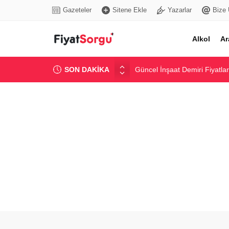
Gazeteler
Sitene Ekle
Yazarlar
Bize 
Alkol
Ar
SON DAKİKA
Güncel İnşaat Demiri Fiyatlar
Dijital Tansiyon Aleti Fiyatlar
En Popüler Altcoin Fiyatları v
Popüler Bluetooth Kulaklık Fi
Hurda Demir Fiyatları: Günce