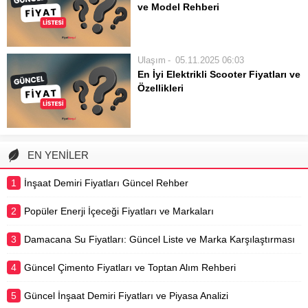
ve Model Rehberi
ihtiyaçlarına en uygun tercihi
Son yılların en dikkat çekici ulaşım
yapmalarını sağlar. Araç...
araçlarından biri olan elektrikli
scooterlar, şehir içi kısa mesafelerde
Ulaşım
05.11.2025 06:03
pratik ve çevre dostu bir alternatif
En İyi Elektrikli Scooter Fiyatları ve
sunmaktadır. Trafik sıkışıklığından
Özellikleri
kurtulmak, toplu taşımaya alternatif
Modern şehir yaşamının vazgeçilmez
bulmak veya...
bir parçası haline gelen elektrikli
scooterlar, hem çevre dostu hem de
pratik bir ulaşım çözümü
EN YENİLER
sunmaktadır. Yoğun trafikte zaman
kazanmak, kısa mesafeleri keyifli
1
İnşaat Demiri Fiyatları Güncel Rehber
hale getirmek ve...
2
Popüler Enerji İçeceği Fiyatları ve Markaları
3
Damacana Su Fiyatları: Güncel Liste ve Marka Karşılaştırması
4
Güncel Çimento Fiyatları ve Toptan Alım Rehberi
5
Güncel İnşaat Demiri Fiyatları ve Piyasa Analizi