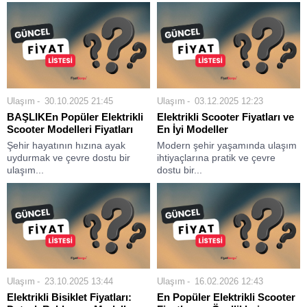
Ulaşım
30.10.2025 21:45
Ulaşım
03.12.2025 12:23
BAŞLIKEn Popüler Elektrikli
Elektrikli Scooter Fiyatları ve
Scooter Modelleri Fiyatları
En İyi Modeller
Şehir hayatının hızına ayak
Modern şehir yaşamında ulaşım
uydurmak ve çevre dostu bir
ihtiyaçlarına pratik ve çevre
ulaşım...
dostu bir...
Ulaşım
23.10.2025 13:44
Ulaşım
16.02.2026 12:43
Elektrikli Bisiklet Fiyatları:
En Popüler Elektrikli Scooter