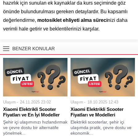
hazırlık için sunulan ek kaynaklar da kurs seçiminde göz
önünde bulundurulması gereken detaylardır. Bu kapsamlı
değerlendirme,
motosiklet ehliyeti alma süreci
nizi daha
verimli hale getirir ve beklentilerinizi karşılar.
BENZER KONULAR
Ulaşım
24.11.2025 23:02
Ulaşım
18.10.2025 12:43
Xiaomi Elektrikli Scooter
Xiaomi Elektrikli Scooter
Fiyatları ve En İyi Modeller
Fiyatları ve Modelleri
Şehir içi ulaşımınızı hızlandırmak
Elektrikli scooterlar, şehir içi
ve çevre dostu bir alternatife
ulaşımda pratik, çevre dostu ve
yönelmek...
ekonomik...