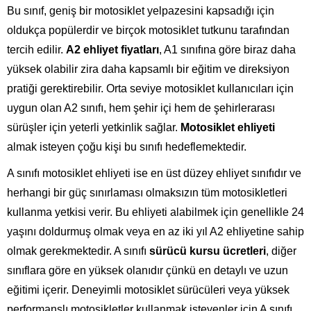
Bu sınıf, geniş bir motosiklet yelpazesini kapsadığı için
oldukça popülerdir ve birçok motosiklet tutkunu tarafından
tercih edilir.
A2 ehliyet fiyatları
, A1 sınıfına göre biraz daha
yüksek olabilir zira daha kapsamlı bir eğitim ve direksiyon
pratiği gerektirebilir. Orta seviye motosiklet kullanıcıları için
uygun olan A2 sınıfı, hem şehir içi hem de şehirlerarası
sürüşler için yeterli yetkinlik sağlar.
Motosiklet ehliyeti
almak isteyen çoğu kişi bu sınıfı hedeflemektedir.
A sınıfı motosiklet ehliyeti ise en üst düzey ehliyet sınıfıdır ve
herhangi bir güç sınırlaması olmaksızın tüm motosikletleri
kullanma yetkisi verir. Bu ehliyeti alabilmek için genellikle 24
yaşını doldurmuş olmak veya en az iki yıl A2 ehliyetine sahip
olmak gerekmektedir. A sınıfı
sürücü kursu ücretleri
, diğer
sınıflara göre en yüksek olanıdır çünkü en detaylı ve uzun
eğitimi içerir. Deneyimli motosiklet sürücüleri veya yüksek
performanslı motosikletler kullanmak isteyenler için A sınıfı